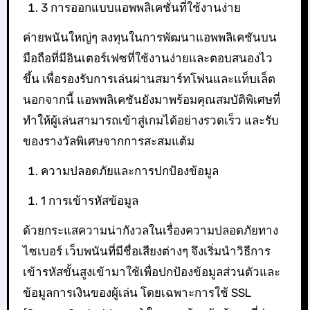
3 การออกแบบแอพพลิเคชั่นที่ใช้งานง่าย
ค่ายพนันใหญ่ๆ ลงทุนในการพัฒนาแอพพลิเคชันบน
มือถือที่มีอินเตอร์เฟซที่ใช้งานง่ายและตอบสนองไว
ขึ้น เพื่อรองรับการเล่นผ่านสมาร์ทโฟนและแท็บเล็ต
นอกจากนี้ แอพพลิเคชันยังมาพร้อมคุณสมบัติพิเศษที่
ทำให้ผู้เล่นสามารถเข้าสู่เกมได้อย่างรวดเร็ว และรับ
ของรางวัลพิเศษจากการสะสมแต้ม
ความปลอดภัยและการปกป้องข้อมูล
1 การเข้ารหัสข้อมูล
ด้วยกระแสความน่ากังวลในเรื่องความปลอดภัยทาง
ไซเบอร์ เว็บพนันที่มีชื่อเสียงต่างๆ จึงเริ่มนำวิธีการ
เข้ารหัสขั้นสูงเข้ามาใช้เพื่อปกป้องข้อมูลส่วนตัวและ
ข้อมูลการเงินของผู้เล่น โดยเฉพาะการใช้ SSL