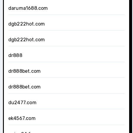
daruma1688.com
dgb222hot.com
dgb222hot.com
dr888
dr888bet.com
dr888bet.com
du2477.com
ek4567.com