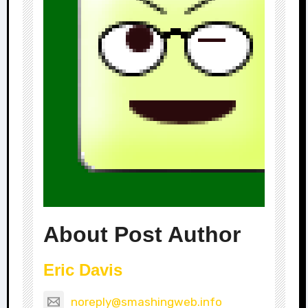
About Post Author
Eric Davis
noreply@smashingweb.info