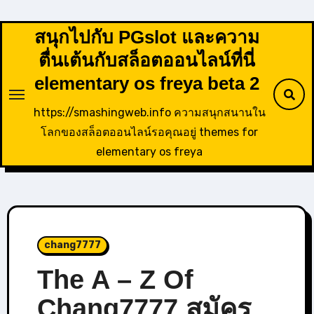
Skip
to
สนุกไปกับ PGslot และความ
content
ตื่นเต้นกับสล็อตออนไลน์ที่นี่
elementary os freya beta 2
https://smashingweb.info ความสนุกสนานใน
โลกของสล็อตออนไลน์รอคุณอยู่ themes for
elementary os freya
chang7777
The A – Z Of
Chang7777 สมัคร