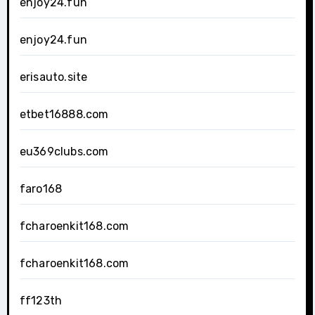
enjoy24.fun
enjoy24.fun
erisauto.site
etbet16888.com
eu369clubs.com
faro168
fcharoenkit168.com
fcharoenkit168.com
ff123th