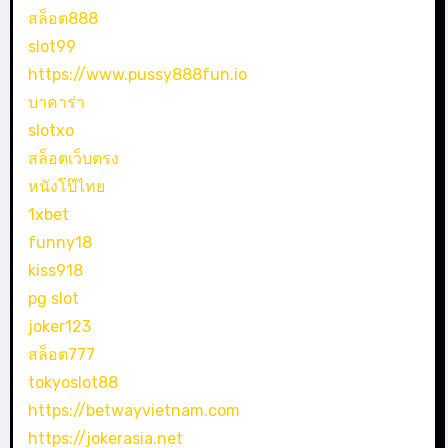
สล็อต888
slot99
https://www.pussy888fun.io
บาคาร่า
slotxo
สล็อตเว็บตรง
หนังโป๊ไทย
1xbet
funny18
kiss918
pg slot
joker123
สล็อต777
tokyoslot88
https://betwayvietnam.com
https://jokerasia.net