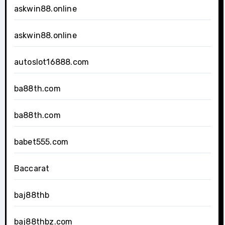
askwin88.online
askwin88.online
autoslot16888.com
ba88th.com
ba88th.com
babet555.com
Baccarat
baj88thb
baj88thbz.com