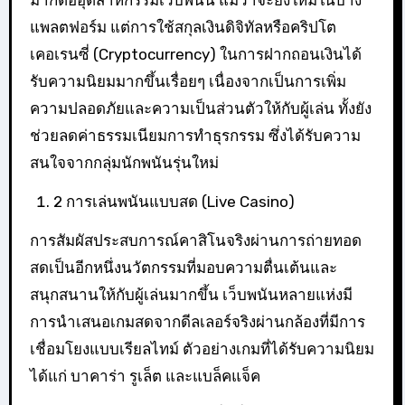
มากต่ออุตสาหกรรมเว็บพนัน แม้ว่าจะยังใหม่ในบาง
แพลตฟอร์ม แต่การใช้สกุลเงินดิจิทัลหรือคริปโต
เคอเรนซี่ (Cryptocurrency) ในการฝากถอนเงินได้
รับความนิยมมากขึ้นเรื่อยๆ เนื่องจากเป็นการเพิ่ม
ความปลอดภัยและความเป็นส่วนตัวให้กับผู้เล่น ทั้งยัง
ช่วยลดค่าธรรมเนียมการทำธุรกรรม ซึ่งได้รับความ
สนใจจากกลุ่มนักพนันรุ่นใหม่
2 การเล่นพนันแบบสด (Live Casino)
การสัมผัสประสบการณ์คาสิโนจริงผ่านการถ่ายทอด
สดเป็นอีกหนึ่งนวัตกรรมที่มอบความตื่นเต้นและ
สนุกสนานให้กับผู้เล่นมากขึ้น เว็บพนันหลายแห่งมี
การนำเสนอเกมสดจากดีลเลอร์จริงผ่านกล้องที่มีการ
เชื่อมโยงแบบเรียลไทม์ ตัวอย่างเกมที่ได้รับความนิยม
ได้แก่ บาคาร่า รูเล็ต และแบล็คแจ็ค