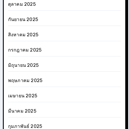
ตุลาคม 2025
กันยายน 2025
สิงหาคม 2025
กรกฎาคม 2025
มิถุนายน 2025
พฤษภาคม 2025
เมษายน 2025
มีนาคม 2025
กุมภาพันธ์ 2025