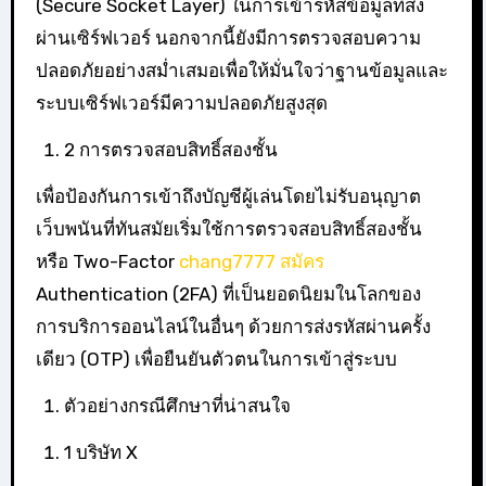
(Secure Socket Layer) ในการเข้ารหัสข้อมูลที่ส่ง
ผ่านเซิร์ฟเวอร์ นอกจากนี้ยังมีการตรวจสอบความ
ปลอดภัยอย่างสม่ำเสมอเพื่อให้มั่นใจว่าฐานข้อมูลและ
ระบบเซิร์ฟเวอร์มีความปลอดภัยสูงสุด
2 การตรวจสอบสิทธิ์สองชั้น
เพื่อป้องกันการเข้าถึงบัญชีผู้เล่นโดยไม่รับอนุญาต
เว็บพนันที่ทันสมัยเริ่มใช้การตรวจสอบสิทธิ์สองชั้น
หรือ Two-Factor
chang7777 สมัคร
Authentication (2FA) ที่เป็นยอดนิยมในโลกของ
การบริการออนไลน์ในอื่นๆ ด้วยการส่งรหัสผ่านครั้ง
เดียว (OTP) เพื่อยืนยันตัวตนในการเข้าสู่ระบบ
ตัวอย่างกรณีศึกษาที่น่าสนใจ
1 บริษัท X