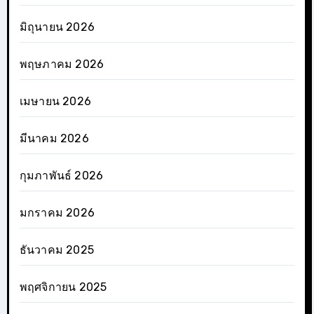
มิถุนายน 2026
พฤษภาคม 2026
เมษายน 2026
มีนาคม 2026
กุมภาพันธ์ 2026
มกราคม 2026
ธันวาคม 2025
พฤศจิกายน 2025