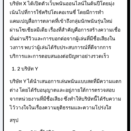
บริษัท X ได้เปิดตัวเว็บพนันออนไลน์ในต้นปีโดยมุ่ง
เน้นไปที่การใช้คริปโตเคอเรนซี่ โดยมีการทำ
แคมเปญสื่อการตลาดที่เข้าถึงกลุ่มนักพนันรุ่นใหม่
ผ่านโซเชียลมีเดีย เรื่องที่สำคัญคือการสร้างความเชื่อ
มั่นผ่านรีวิวและการบอกต่อจากผู้เล่นที่มีชื่อเสียงใน
วงการ พบว่าผู้เล่นได้รับประสบการณ์ที่ดีจากการ
บริการและการตอบสนองต่อปัญหาอย่างรวดเร็ว
2 บริษัท Y
บริษัท Y ได้นำเสนอการเล่นพนันแบบสดที่มีความแตก
ต่าง โดยได้รับอนุญาตและอยู่ภายใต้การตรวจสอบ
จากหน่วยงานที่มีชื่อเสียง ซึ่งทำให้บริษัทนี้ได้รับความ
ไว้วางใจในเรื่องความยุติธรรมและความโปร่งใส
สรุป