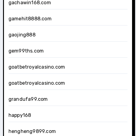
gachawin168.com
gamehit8888.com
gaojing888
gem99ths.com
goatbetroyalcasino.com
goatbetroyalcasino.com
grandufa99.com
happy168
hengheng9899.com