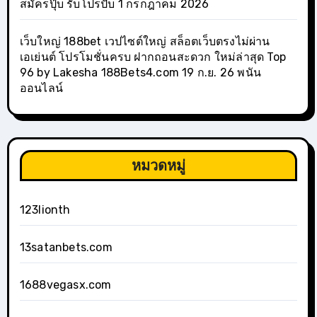
สมัครปุ๊บ รับโปรปั๊บ 1 กรกฎาคม 2026
เว็บใหญ่ 188bet เวปไซต์ใหญ่ สล็อตเว็บตรงไม่ผ่าน
เอเย่นต์ โปรโมชั่นครบ ฝากถอนสะดวก ใหม่ล่าสุด Top
96 by Lakesha 188Bets4.com 19 ก.ย. 26 พนัน
ออนไลน์
หมวดหมู่
123lionth
13satanbets.com
1688vegasx.com