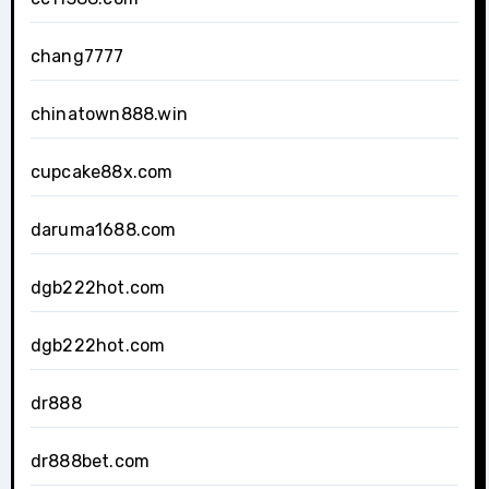
chang7777
chinatown888.win
cupcake88x.com
daruma1688.com
dgb222hot.com
dgb222hot.com
dr888
dr888bet.com