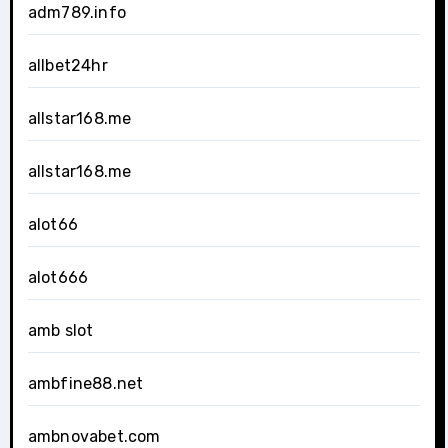
adm789.info
allbet24hr
allstar168.me
allstar168.me
alot66
alot666
amb slot
ambfine88.net
ambnovabet.com