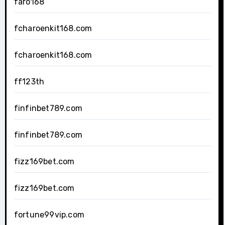
faro168
fcharoenkit168.com
fcharoenkit168.com
ff123th
finfinbet789.com
finfinbet789.com
fizz169bet.com
fizz169bet.com
fortune99vip.com