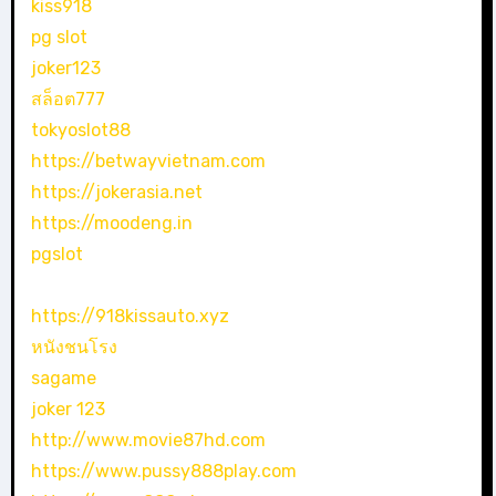
kiss918
pg slot
joker123
สล็อต777
tokyoslot88
https://betwayvietnam.com
https://jokerasia.net
https://moodeng.in
pgslot
https://918kissauto.xyz
หนังชนโรง
sagame
joker 123
http://www.movie87hd.com
https://www.pussy888play.com