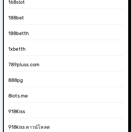
168slot
188bet
188betth
1xbetth
789pluss.com
888pg
8lots.me
918Kiss
918kiss ดาวน์โหลด