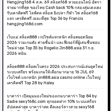
Hengjing168 4 ส.ค. 69 สล็อต168 หวยออนไลน์ อัตรา
จ่ายมากที่สุด ของไทย Cash back 10% กล่องสุ่มเฮงเฮง
รับเครดิตฟรี ไลฟ์สด สล็อต ยิงปลา กีฬา ไพ่ สล็อต168
แจก เครดิตฟรี เยอะที่สุด Top 36 by Francis
hengjing168d.com
เว็บแม่ สล็อต888 เวปไซต์แจกหนัก สล็อตยอดนิยม
2026 รวมเกมดัง ค่ายชั้นนำ และฟีเจอร์ที่ผู้เล่นชื่นชอบ
ใหม่ล่าสุด Top 35 by Rogelio Jin888.asia 31 ก.ย.
2026 พนัน
สล็อต888 สล็อตเว็บตรง 2026 ประสบการณ์เล่นยุคใหม่
ระบบเสถียร พร้อมเกมให้เลือกมากมาย 16 JUL 69
เว็บไซต์ แจกหนัก jin888.asia casino online เว็บใหญ่
เครดิตฟรี Top 28 by Haley
บาคาร่า เปิดมุมมองใหม่ของเกมบาคาร่า Top 84 by
Sadie sexy168c.com ทุกยอดฝาก 10% ระบบเสถียร
อัปเดตล่าสุด บาคาร่าสด ดีลเลอร์สาวสวย sexy168