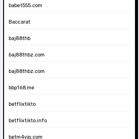
babet555.com
Baccarat
baj88thb
baj88thbz.com
baj88thbz.com
bbp168.me
betflixtikto
betflixtikto.info
betm4vip.com