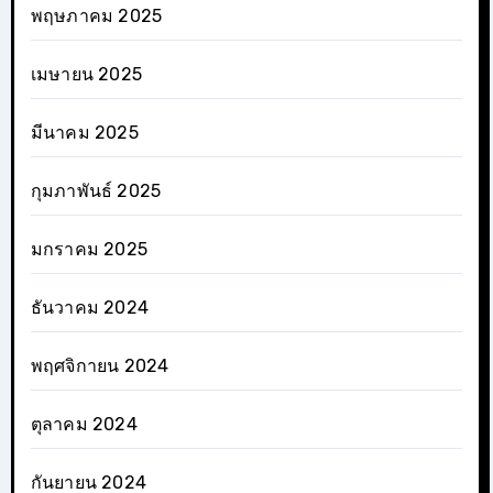
พฤษภาคม 2025
เมษายน 2025
มีนาคม 2025
กุมภาพันธ์ 2025
มกราคม 2025
ธันวาคม 2024
พฤศจิกายน 2024
ตุลาคม 2024
กันยายน 2024