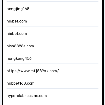
hengjing168
hi6bet.com
hi6bet.com
hiso8888s.com
hongkong456
https://www.mfj889xx.com/
hubbet168.com
hyperclub-casino.com