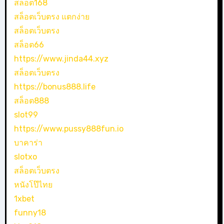
สล็อต168
สล็อตเว็บตรง แตกง่าย
สล็อตเว็บตรง
สล็อต66
https://www.jinda44.xyz
สล็อตเว็บตรง
https://bonus888.life
สล็อต888
slot99
https://www.pussy888fun.io
บาคาร่า
slotxo
สล็อตเว็บตรง
หนังโป๊ไทย
1xbet
funny18