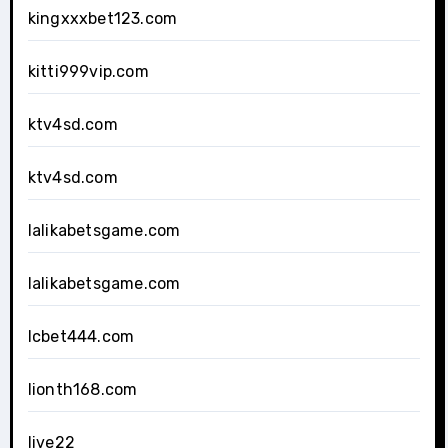
kingxxxbet123.com
kitti999vip.com
ktv4sd.com
ktv4sd.com
lalikabetsgame.com
lalikabetsgame.com
lcbet444.com
lionth168.com
live22