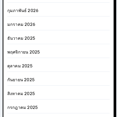
กุมภาพันธ์ 2026
มกราคม 2026
ธันวาคม 2025
พฤศจิกายน 2025
ตุลาคม 2025
กันยายน 2025
สิงหาคม 2025
กรกฎาคม 2025