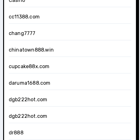
Casino
cc11388.com
chang7777
chinatown888.win
cupcake88x.com
daruma1688.com
dgb222hot.com
dgb222hot.com
dr888