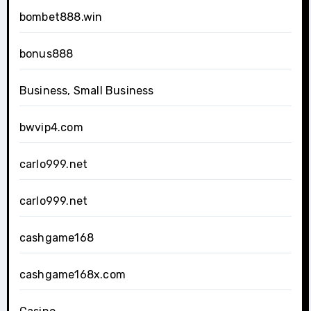
bombet888.win
bonus888
Business, Small Business
bwvip4.com
carlo999.net
carlo999.net
cashgame168
cashgame168x.com