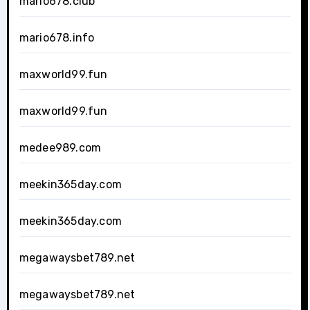
mario678.club
mario678.info
maxworld99.fun
maxworld99.fun
medee989.com
meekin365day.com
meekin365day.com
megawaysbet789.net
megawaysbet789.net