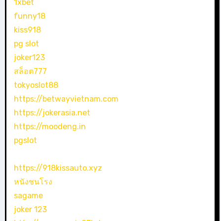
1xbet
funny18
kiss918
pg slot
joker123
สล็อต777
tokyoslot88
https://betwayvietnam.com
https://jokerasia.net
https://moodeng.in
pgslot
https://918kissauto.xyz
หนังชนโรง
sagame
joker 123