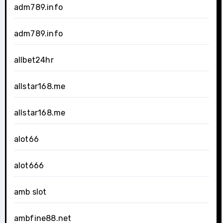
adm789.info
adm789.info
allbet24hr
allstar168.me
allstar168.me
alot66
alot666
amb slot
ambfine88.net