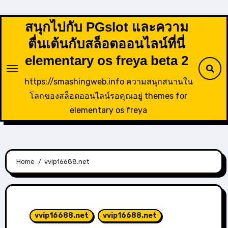
Skip
to
สนุกไปกับ PGslot และความ
content
ตื่นเต้นกับสล็อตออนไลน์ที่นี่
elementary os freya beta 2
https://smashingweb.info ความสนุกสนานใน
โลกของสล็อตออนไลน์รอคุณอยู่ themes for
elementary os freya
Home
vvip16688.net
vvip16688.net
vvip16688.net