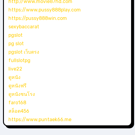
http://www.movie87hd.com
https://www.pussy888play.com
https://pussy888win.com
sexybaccarat
pgslot
pg slot
pgslot เว็บตรง
fullslotpg
live22
ดูหนัง
ดูหนังฟรี
ดูหนังชนโรง
faro168
สล็อต456
https://www.puntaek66.me