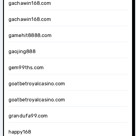
gachawin168.com
gachawin168.com
gamehit8888.com
gaojing888
gem99ths.com
goatbetroyalcasino.com
goatbetroyalcasino.com
grandufa99.com
happy168