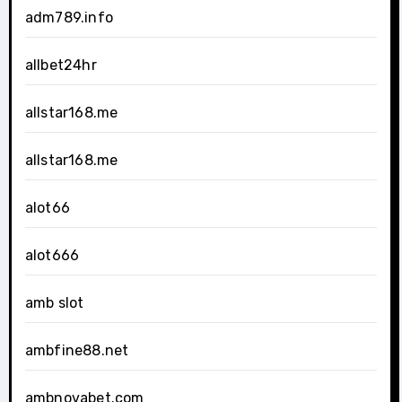
adm789.info
allbet24hr
allstar168.me
allstar168.me
alot66
alot666
amb slot
ambfine88.net
ambnovabet.com