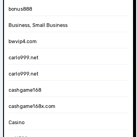
bonus888
Business, Small Business
bwvip4.com
carlo999.net
carlo999.net
cashgame168
cashgame168x.com
Casino