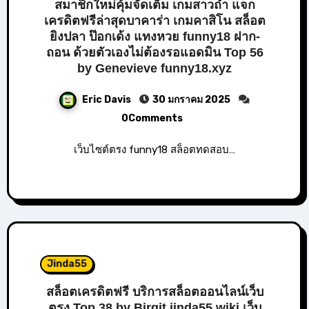
สมาชิกใหม่คุ้มจัดเต็ม เกมสาวถ้ำ แจก
เครดิตฟรีล่าสุดบาคาร่า เกมคาสิโน สล็อต
ยิงปลา ป๊อกเด้ง แทงหวย funny18 ฝาก-
ถอน ด้วยตัวเองไม่ต้องรอแอดมิน Top 56
by Genevieve funny18.xyz
Eric Davis
30 มกราคม 2025
0Comments
เว็บไซต์ตรง funny18 สล็อตทดสอบ…
Jinda55
สล็อตเครดิตฟรี บริการสล็อตออนไลน์เว็บ
ตรง Top 38 by Birgit jinda55.wiki เว็บ