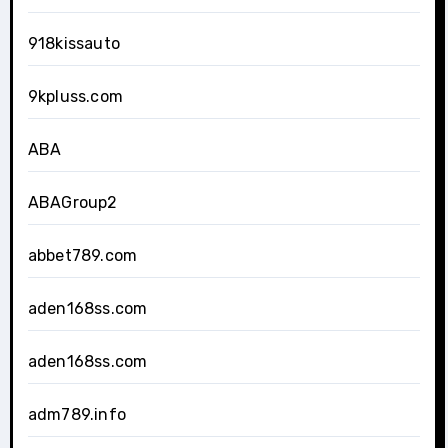
918kissauto
9kpluss.com
ABA
ABAGroup2
abbet789.com
aden168ss.com
aden168ss.com
adm789.info