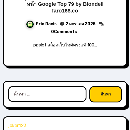
หน้า Google Top 79 by Blondell
faro168.co
Eric Davis
2 มกราคม 2025
0Comments
pgslot สล็อตเว็บไซต์ตรงแท้ 100…
ค้นหา
สำหรับ:
joker123