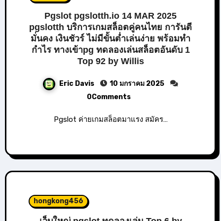
Pgslot pgslotth.io 14 MAR 2025
pgslotth บริการเกมสล็อตคู่คนไทย การันตี
มั่นคง เงินชัวร์ ไม่มีขั้นต่ำเล่นง่าย พร้อมทำ
กำไร ทางเข้าpg ทดลองเล่นสล็อตอันดับ 1
Top 92 by Willis
Eric Davis
10 มกราคม 2025
0Comments
Pgslot ค่ายเกมสล็อตมาแรง สมัคร…
hongkong456