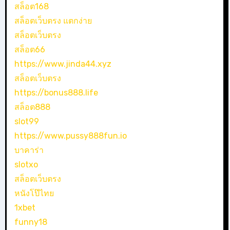
สล็อต168
สล็อตเว็บตรง แตกง่าย
สล็อตเว็บตรง
สล็อต66
https://www.jinda44.xyz
สล็อตเว็บตรง
https://bonus888.life
สล็อต888
slot99
https://www.pussy888fun.io
บาคาร่า
slotxo
สล็อตเว็บตรง
หนังโป๊ไทย
1xbet
funny18