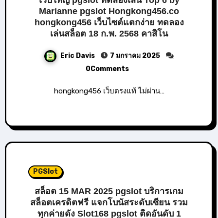
เว็บใหญ่ pgslot ทดลองเล่น Top 6 by
Marianne pgslot Hongkong456.co
hongkong456 เว็บไซต์แตกง่าย ทดลอง
เล่นสล็อต 18 ก.พ. 2568 คาสิโน
Eric Davis
7 มกราคม 2025
0Comments
hongkong456 เว็บตรงแท้ ไม่ผ่าน…
PGSlot
สล็อต 15 MAR 2025 pgslot บริการเกม
สล็อตเครดิตฟรี แจกโบนัสระดับเซียน รวม
ทุกค่ายดัง Slot168 pgslot ติดอันดับ 1