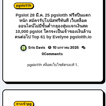
pgslotth
Pgslot 28 มี.ค. 25 pgslotth ฟรีสปินแตก
หนัก สมัครรับโบนัสฟรีทันที เว็บสล็อต
ออนไลน์ไม่มีขั้นต่ำกลุองสุ่มแจกเงินสด
10,000 pgslot ใครจะเป็นเจ้าของเงินล้าน
คนต่อไป Top 61 by Evelyne pgslotth.io
Eric Davis
10 มกราคม 2025
0Comments
pgslotth สล็อตเว็บไซต์ตรงแท้ 1…
ทางเข้าpg