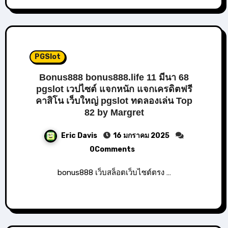
PGSlot
Bonus888 bonus888.life 11 มีนา 68
pgslot เวปไซต์ แจกหนัก แจกเครดิตฟรี
คาสิโน เว็บใหญ่ pgslot ทดลองเล่น Top
82 by Margret
Eric Davis
16 มกราคม 2025
0Comments
bonus888 เว็บสล็อตเว็บไซต์ตรง …