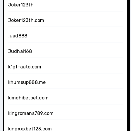
Joker123th
Joker123th.com
juad888
Judhai168
k1gt-auto.com
khumsup888.me
kimchibetbet.com
kingromans789.com
kingxxxbet123.com