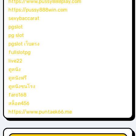
https://www.pussy888play.com
https://pussy888win.com
sexybaccarat
pgslot
pg slot
pgslot เว็บตรง
fullslotpg
live22
ดูหนัง
ดูหนังฟรี
ดูหนังชนโรง
faro168
สล็อต456
https://www.puntaek66.me