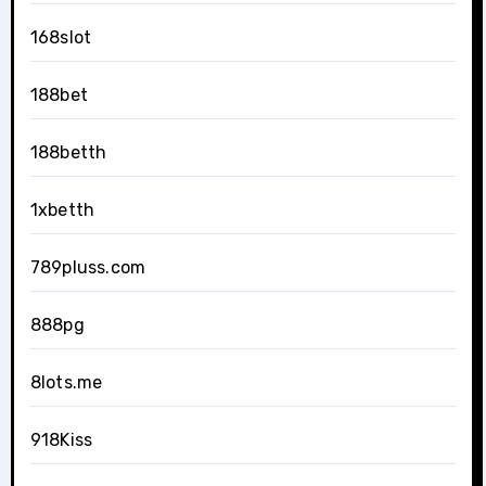
168slot
188bet
188betth
1xbetth
789pluss.com
888pg
8lots.me
918Kiss