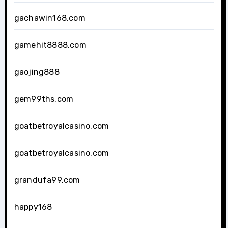
gachawin168.com
gamehit8888.com
gaojing888
gem99ths.com
goatbetroyalcasino.com
goatbetroyalcasino.com
grandufa99.com
happy168