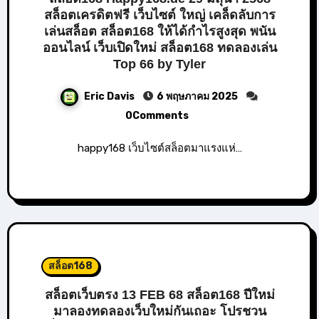
สล็อตเครดิตฟรี เว็บไซต์ ใหญ่ เคล็ดลับการ
เล่นสล็อต สล็อต168 ให้ได้กำไรสูงสุด พนัน
ออนไลน์ เว็บเปิดใหม่ สล็อต168 ทดลองเล่น
Top 66 by Tyler
Eric Davis
6 พฤษภาคม 2025
0Comments
happy168 เว็บไซต์สล็อตมาแรงแห่…
สล็อต168
สล็อตเว็บตรง 13 FEB 68 สล็อต168 ปีใหม่
มาลองทดลองเว็บใหม่กันเถอะ โปรชวน