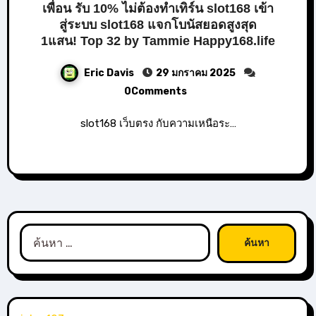
เพื่อน รับ 10% ไม่ต้องทำเทิร์น slot168 เข้า
สู่ระบบ slot168 แจกโบนัสยอดสูงสุด
1แสน! Top 32 by Tammie Happy168.life
Eric Davis
29 มกราคม 2025
0Comments
slot168 เว็บตรง กับความเหนือระ…
ค้นหา
สำหรับ: