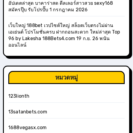
อัปเดตล่าสุด บาคาร่าสด ดีลเลอร์สาวสวย sexy168
สมัครปุ๊บ รับโปรปั๊บ 1 กรกฎาคม 2026
เว็บใหญ่ 188bet เวปไซต์ใหญ่ สล็อตเว็บตรงไม่ผ่าน
เอเย่นต์ โปรโมชั่นครบ ฝากถอนสะดวก ใหม่ล่าสุด Top
96 by Lakesha 188Bets4.com 19 ก.ย. 26 พนัน
ออนไลน์
หมวดหมู่
123lionth
13satanbets.com
1688vegasx.com