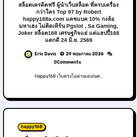
สล็อตเครดิตฟรี ผู้นำเว็บสล็อต ที่ครบเครื่อง
กว่าใคร Top 97 by Robert
happy168a.com แคชแบค 10% กงล้อ
มหาเฮง ไม่ติดเทิร์น Pgslot , Sa Gaming,
Joker สล็อต168 เศรษฐกิจแย่ แต่แฮปปี้168
แตกดี 24 มิ.ย. 2569
Eric Davis
29 พฤษภาคม 2026
0Comments
Happy168 เว็บตรงไม่ผ่านเอเย่นต…
happy168