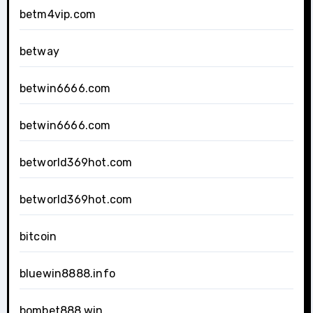
betm4vip.com
betway
betwin6666.com
betwin6666.com
betworld369hot.com
betworld369hot.com
bitcoin
bluewin8888.info
bombet888.win