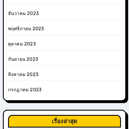
ธันวาคม 2023
พฤศจิกายน 2023
ตุลาคม 2023
กันยายน 2023
สิงหาคม 2023
กรกฎาคม 2023
เรื่องล่าสุด