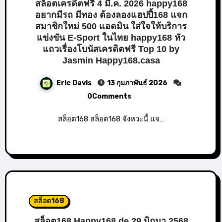
สล็อตเครดิตฟรี 4 มี.ค. 2026 happy168
อยากมีรถ มีทอง ต้องลองแฮปปี้168 แจก
สมาชิกใหม่ 500 แอดมิน ใส่ใจให้บริการ
แข่งขัน E-Sport ในไทย happy168 หัว
แถวเรื่องโบนัสเครดิตฟรี Top 10 by
Jasmin Happy168.casa
Eric Davis
13 กุมภาพันธ์ 2026
0Comments
สล็อต168 สล็อต168 จังหวะนี้ แจ…
สล็อต168
สล็อต168 Happy168.de 29 มิถุนา 2568