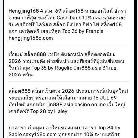
Hengjing168 4 ส.ค. 69 สล็อต168 หวยออนไลน์ อัตรา
จ่ายมากที่สุด ของไทย Cash back 10% กล่องสุ่มเฮงเฮง
รับเครดิตฟรี ไลฟ์สด สล็อต ยิงปลา กีฬา ไพ่ สล็อต168
แจก เครดิตฟรี เยอะที่สุด Top 36 by Francis
hengjing168d.com
เว็บแม่ สล็อต888 เวปไซต์แจกหนัก สล็อตยอดนิยม
2026 รวมเกมดัง ค่ายชั้นนำ และฟีเจอร์ที่ผู้เล่นชื่นชอบ
ใหม่ล่าสุด Top 35 by Rogelio Jin888.asia 31 ก.ย.
2026 พนัน
สล็อต888 สล็อตเว็บตรง 2026 ประสบการณ์เล่นยุคใหม่
ระบบเสถียร พร้อมเกมให้เลือกมากมาย 16 JUL 69
เว็บไซต์ แจกหนัก jin888.asia casino online เว็บใหญ่
เครดิตฟรี Top 28 by Haley
บาคาร่า เปิดมุมมองใหม่ของเกมบาคาร่า Top 84 by
Sadie sexy168c.com ทุกยอดฝาก 10% ระบบเสถียร