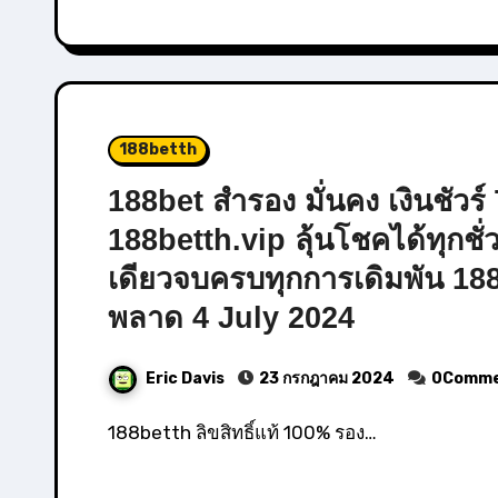
188betth
188bet สํารอง มั่นคง เงินชัว
188betth.vip ลุ้นโชคได้ทุกชั
เดียวจบครบทุกการเดิมพัน 188
พลาด 4 July 2024
Eric Davis
23 กรกฎาคม 2024
0Comme
188betth ลิขสิทธิ์แท้ 100% รอง…