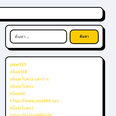
ค้นหา
สำหรับ:
joker123
สล็อต168
สล็อตเว็บตรง แตกง่าย
สล็อตเว็บตรง
สล็อต66
https://www.jinda44.xyz
สล็อตเว็บตรง
https://bonus888.life