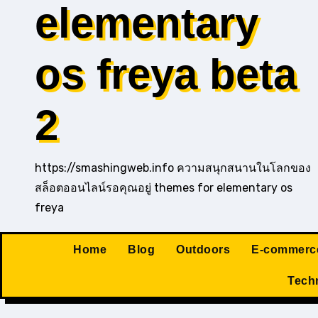
elementary
os freya beta
2
https://smashingweb.info ความสนุกสนานในโลกของ
สล็อตออนไลน์รอคุณอยู่ themes for elementary os
freya
Home
Blog
Outdoors
E-commerc
Tech