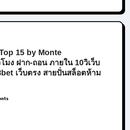
ร์ Top 15 by Monte
่วโมง ฝาก-ถอน ภายใน 10วิเว็บ
bet เว็บตรง สายปั่นสล็อตห้าม
nts