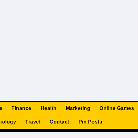
e
Finance
Health
Marketing
Online Games
nology
Travel
Contact
Pin Posts