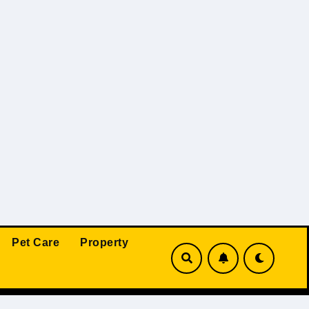
Pet Care
Property