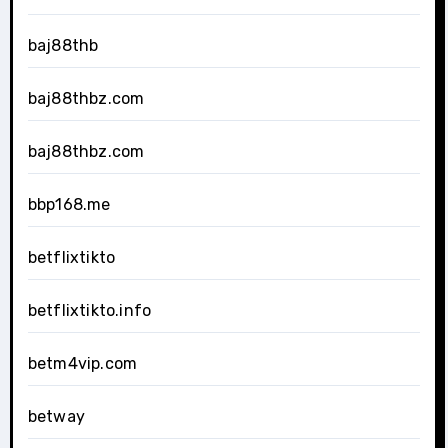
baj88thb
baj88thbz.com
baj88thbz.com
bbp168.me
betflixtikto
betflixtikto.info
betm4vip.com
betway