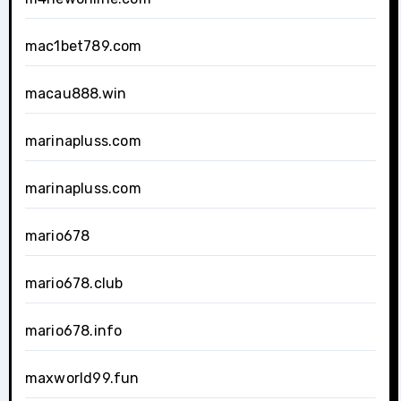
mac1bet789.com
macau888.win
marinapluss.com
marinapluss.com
mario678
mario678.club
mario678.info
maxworld99.fun