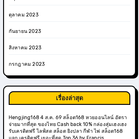
ตุลาคม 2023
กันยายน 2023
สิงหาคม 2023
กรกฎาคม 2023
เรื่องล่าสุด
Hengjing168 4 ส.ค. 69 สล็อต168 หวยออนไลน์ อัตรา
จ่ายมากที่สุด ของไทย Cash back 10% กล่องสุ่มเฮงเฮง
รับเครดิตฟรี ไลฟ์สด สล็อต ยิงปลา กีฬา ไพ่ สล็อต168
แจก เครดิตฟรี เยอะที่สุด Top 36 by Francis