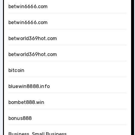
betwin6666.com
betwin6666.com
betworld369hot.com
betworld369hot.com
bitcoin
bluewin8888.info
bombet888.win
bonus888
Business, Small Business