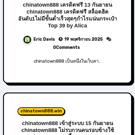
chinatown888 เครดิตฟรี 13 กันยายน
chinatown888 เครดิตฟรี สล็อตฮิต
อันดับ1ไม่มีขั้นต่ำเร็วสุดๆกำไรแน่นกระเป๋า
Top 39 by Alica
Eric Davis
19 พฤศจิกายน 2025
0Comments
chinatown888 เป็นหนึ่งในเว็บคา…
chinatown888.win
chinatown888 เข้าสู่ระบบ 15 กันยายน
chinatown888 ไม่รบกวนคนรอบข้างใช้