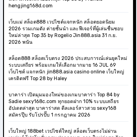
hengjing168d.com
เว็บแม่ สล็อต888 เวปไซต์แจกหนัก สล็อตยอดนิยม
2026 รวมเกมดัง ค่ายชั้นนำ และฟีเจอร์ที่ผู้เล่นชื่นชอบ
ใหม่ล่าสุด Top 35 by Rogelio Jin888.asia 31 ก.ย.
2026 พนัน
สล็อต888 สล็อตเว็บตรง 2026 ประสบการณ์เล่นยุคใหม่
ระบบเสถียร พร้อมเกมให้เลือกมากมาย 16 JUL 69
เว็บไซต์ แจกหนัก jin888.asia casino online เว็บใหญ่
เครดิตฟรี Top 28 by Haley
บาคาร่า เปิดมุมมองใหม่ของเกมบาคาร่า Top 84 by
Sadie sexy168c.com ทุกยอดฝาก 10% ระบบเสถียร
อัปเดตล่าสุด บาคาร่าสด ดีลเลอร์สาวสวย sexy168
สมัครปุ๊บ รับโปรปั๊บ 1 กรกฎาคม 2026
เว็บใหญ่ 188bet เวปไซต์ใหญ่ สล็อตเว็บตรงไม่ผ่าน