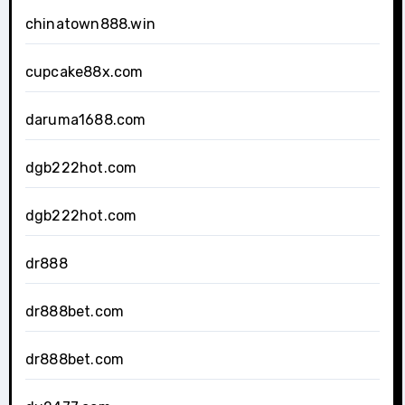
chinatown888.win
cupcake88x.com
daruma1688.com
dgb222hot.com
dgb222hot.com
dr888
dr888bet.com
dr888bet.com