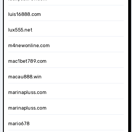
luis16888.com
lux555.net
m4newonline.com
mac1bet789.com
macau888.win
marinapluss.com
marinapluss.com
mario678