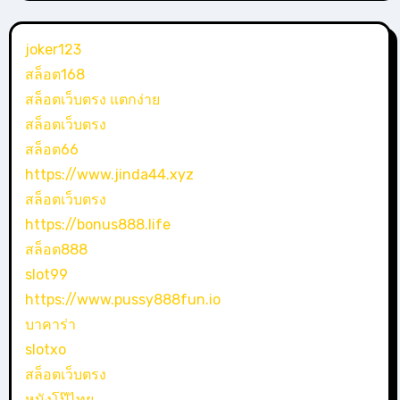
joker123
สล็อต168
สล็อตเว็บตรง แตกง่าย
สล็อตเว็บตรง
สล็อต66
https://www.jinda44.xyz
สล็อตเว็บตรง
https://bonus888.life
สล็อต888
slot99
https://www.pussy888fun.io
บาคาร่า
slotxo
สล็อตเว็บตรง
หนังโป๊ไทย