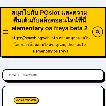
Skip
to
สนุกไปกับ PGslot และความ
content
ตื่นเต้นกับสล็อตออนไลน์ที่นี่
elementary os freya beta 2
https://smashingweb.info ความสนุกสนานใน
โลกของสล็อตออนไลน์รอคุณอยู่ themes for
elementary os freya
Home
Joker123th
Joker123th