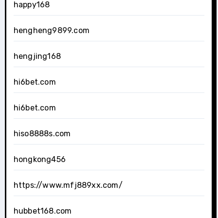
happy168
hengheng9899.com
hengjing168
hi6bet.com
hi6bet.com
hiso8888s.com
hongkong456
https://www.mfj889xx.com/
hubbet168.com