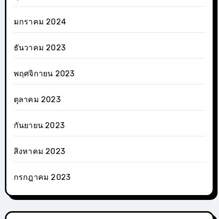
มกราคม 2024
ธันวาคม 2023
พฤศจิกายน 2023
ตุลาคม 2023
กันยายน 2023
สิงหาคม 2023
กรกฎาคม 2023