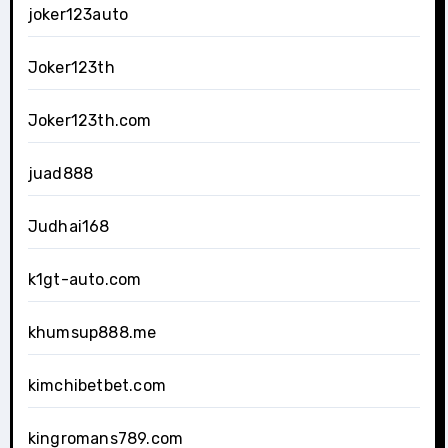
joker123auto
Joker123th
Joker123th.com
juad888
Judhai168
k1gt-auto.com
khumsup888.me
kimchibetbet.com
kingromans789.com