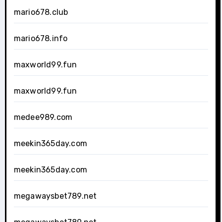
mario678.club
mario678.info
maxworld99.fun
maxworld99.fun
medee989.com
meekin365day.com
meekin365day.com
megawaysbet789.net