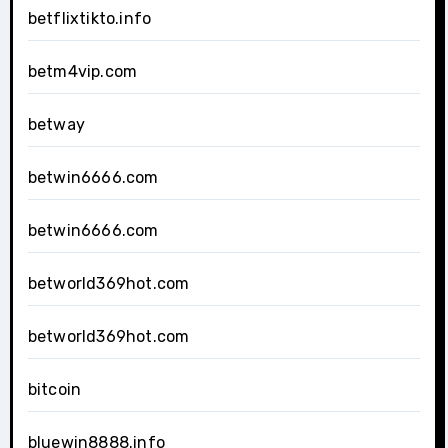
betflixtikto.info
betm4vip.com
betway
betwin6666.com
betwin6666.com
betworld369hot.com
betworld369hot.com
bitcoin
bluewin8888.info