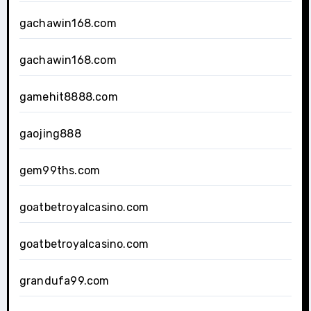
gachawin168.com
gachawin168.com
gamehit8888.com
gaojing888
gem99ths.com
goatbetroyalcasino.com
goatbetroyalcasino.com
grandufa99.com