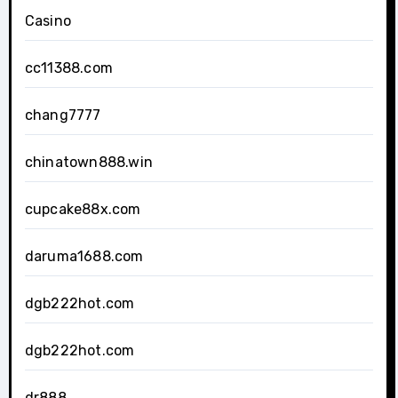
Casino
cc11388.com
chang7777
chinatown888.win
cupcake88x.com
daruma1688.com
dgb222hot.com
dgb222hot.com
dr888