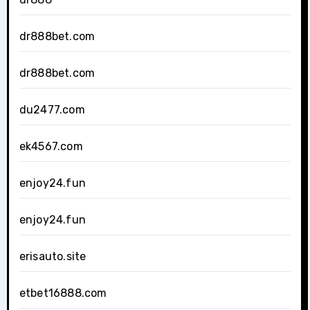
dr888bet.com
dr888bet.com
du2477.com
ek4567.com
enjoy24.fun
enjoy24.fun
erisauto.site
etbet16888.com