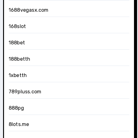
1688vegasx.com
168slot
188bet
188betth
1xbetth
789pluss.com
888pg
8lots.me