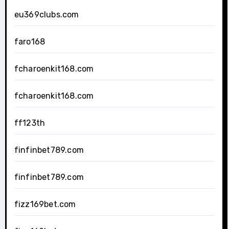
eu369clubs.com
faro168
fcharoenkit168.com
fcharoenkit168.com
ff123th
finfinbet789.com
finfinbet789.com
fizz169bet.com