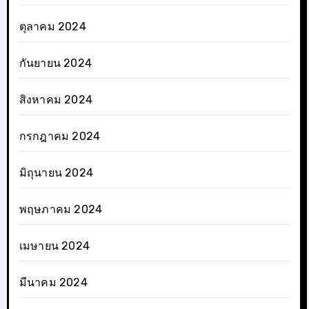
ตุลาคม 2024
กันยายน 2024
สิงหาคม 2024
กรกฎาคม 2024
มิถุนายน 2024
พฤษภาคม 2024
เมษายน 2024
มีนาคม 2024