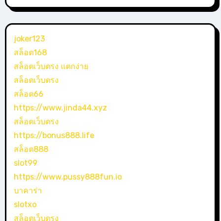
joker123
สล็อต168
สล็อตเว็บตรง แตกง่าย
สล็อตเว็บตรง
สล็อต66
https://www.jinda44.xyz
สล็อตเว็บตรง
https://bonus888.life
สล็อต888
slot99
https://www.pussy888fun.io
บาคาร่า
slotxo
สล็อตเว็บตรง