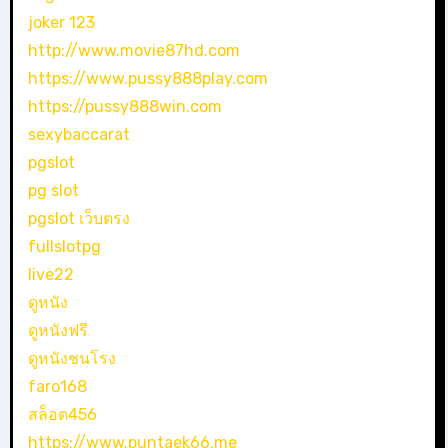
joker 123
http://www.movie87hd.com
https://www.pussy888play.com
https://pussy888win.com
sexybaccarat
pgslot
pg slot
pgslot เว็บตรง
fullslotpg
live22
ดูหนัง
ดูหนังฟรี
ดูหนังชนโรง
faro168
สล็อต456
https://www.puntaek66.me