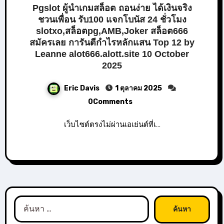
Pgslot ผู้นำเกมสล็อต ถอนง่าย ได้เงินจริง
ชวนเพื่อน รับ100 แจกโบนัส 24 ชั่วโมง
slotxo,สล็อตpg,AMB,Joker สล็อต666
สมัครเลย การันตีกำไรหลักแสน Top 12 by
Leanne alot666.alott.site 10 October
2025
Eric Davis
1 ตุลาคม 2025
0Comments
เว็บไซต์ตรงไม่ผ่านเอเย่นต์ที่เ…
ค้นหา
สำหรับ: