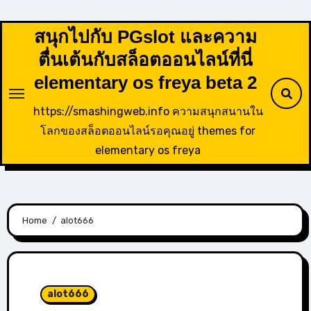
Skip
to
สนุกไปกับ PGslot และความ
content
ตื่นเต้นกับสล็อตออนไลน์ที่นี่
elementary os freya beta 2
https://smashingweb.info ความสนุกสนานใน
โลกของสล็อตออนไลน์รอคุณอยู่ themes for
elementary os freya
Home
alot666
alot666