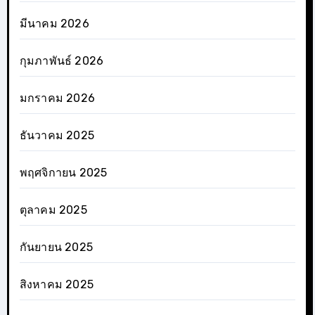
มีนาคม 2026
กุมภาพันธ์ 2026
มกราคม 2026
ธันวาคม 2025
พฤศจิกายน 2025
ตุลาคม 2025
กันยายน 2025
สิงหาคม 2025