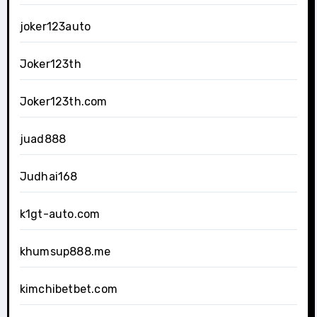
joker123auto
Joker123th
Joker123th.com
juad888
Judhai168
k1gt-auto.com
khumsup888.me
kimchibetbet.com