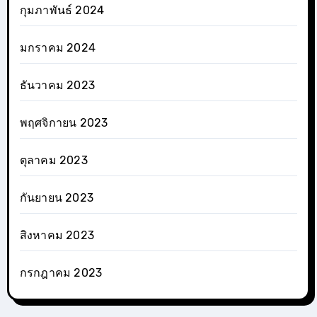
กุมภาพันธ์ 2024
มกราคม 2024
ธันวาคม 2023
พฤศจิกายน 2023
ตุลาคม 2023
กันยายน 2023
สิงหาคม 2023
กรกฎาคม 2023