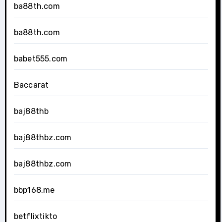
ba88th.com
ba88th.com
babet555.com
Baccarat
baj88thb
baj88thbz.com
baj88thbz.com
bbp168.me
betflixtikto