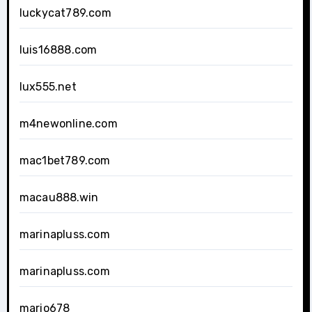
luckycat789.com
luis16888.com
lux555.net
m4newonline.com
mac1bet789.com
macau888.win
marinapluss.com
marinapluss.com
mario678