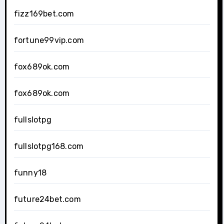
fizz169bet.com
fortune99vip.com
fox689ok.com
fox689ok.com
fullslotpg
fullslotpg168.com
funny18
future24bet.com