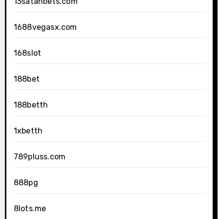
13satanbets.com
1688vegasx.com
168slot
188bet
188betth
1xbetth
789pluss.com
888pg
8lots.me