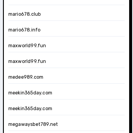
mario678.club
mario678.info
maxworld99.fun
maxworld99.fun
medee989.com
meekin365day.com
meekin365day.com
megawaysbet789.net