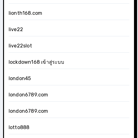
lionth168.com
live22
live22slot
lockdown168 เข้าสู่ระบบ
london45
london6789.com
london6789.com
lotto888