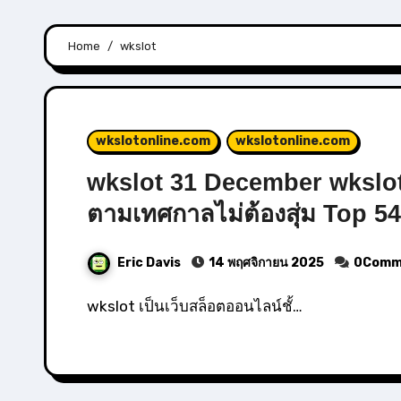
Home
wkslot
wkslotonline.com
wkslotonline.com
wkslot 31 December wkslot 
ตามเทศกาลไม่ต้องสุ่ม Top 5
Eric Davis
14 พฤศจิกายน 2025
0Comm
wkslot เป็นเว็บสล็อตออนไลน์ชั้…