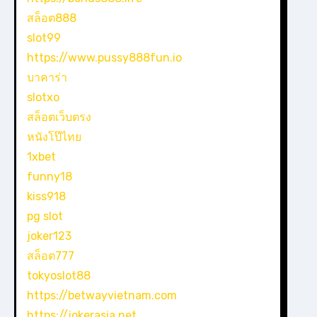
สล็อต888
slot99
https://www.pussy888fun.io
บาคาร่า
slotxo
สล็อตเว็บตรง
หนังโป๊ไทย
1xbet
funny18
kiss918
pg slot
joker123
สล็อต777
tokyoslot88
https://betwayvietnam.com
https://jokerasia.net