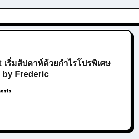
เริ่มสัปดาห์ด้วยกำไรโปรพิเศษ
4 by Frederic
ents