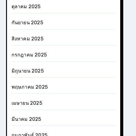
ตุลาคม 2025
กันยายน 2025
สิงหาคม 2025
กรกฎาคม 2025
มิถุนายน 2025
พฤษภาคม 2025
เมษายน 2025
มีนาคม 2025
กุมภาพันธ์ 2025