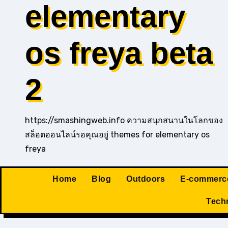
elementary
os freya beta
2
https://smashingweb.info ความสนุกสนานในโลกของ
สล็อตออนไลน์รอคุณอยู่ themes for elementary os
freya
Home
Blog
Outdoors
E-commerc
Tech