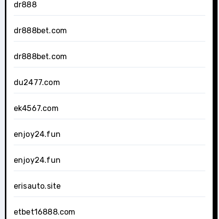
dr888
dr888bet.com
dr888bet.com
du2477.com
ek4567.com
enjoy24.fun
enjoy24.fun
erisauto.site
etbet16888.com