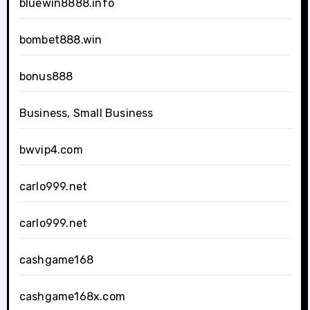
bluewin8888.info
bombet888.win
bonus888
Business, Small Business
bwvip4.com
carlo999.net
carlo999.net
cashgame168
cashgame168x.com