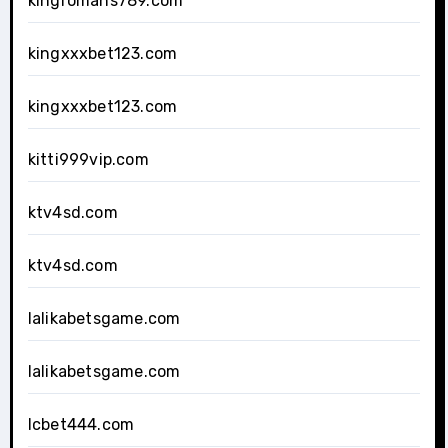
kingromans789.com
kingxxxbet123.com
kingxxxbet123.com
kitti999vip.com
ktv4sd.com
ktv4sd.com
lalikabetsgame.com
lalikabetsgame.com
lcbet444.com