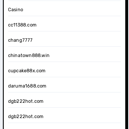
Casino
cc11388.com
chang7777
chinatown888.win
cupcake88x.com
daruma1688.com
dgb222hot.com
dgb222hot.com