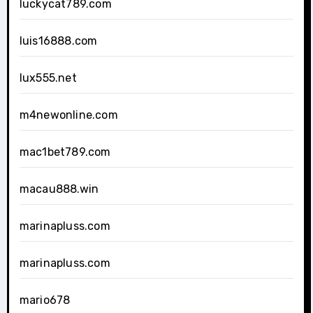
luckycat789.com
luis16888.com
lux555.net
m4newonline.com
mac1bet789.com
macau888.win
marinapluss.com
marinapluss.com
mario678