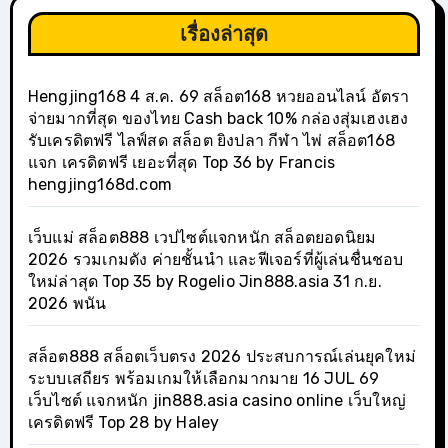
เรื่องล่าสุด
Hengjing168 4 ส.ค. 69 สล็อต168 หวยออนไลน์ อัตรา
จ่ายมากที่สุด ของไทย Cash back 10% กล่องสุ่มเฮงเฮง
รับเครดิตฟรี ไลฟ์สด สล็อต ยิงปลา กีฬา ไพ่ สล็อต168
แจก เครดิตฟรี เยอะที่สุด Top 36 by Francis
hengjing168d.com
เว็บแม่ สล็อต888 เวปไซต์แจกหนัก สล็อตยอดนิยม
2026 รวมเกมดัง ค่ายชั้นนำ และฟีเจอร์ที่ผู้เล่นชื่นชอบ
ใหม่ล่าสุด Top 35 by Rogelio Jin888.asia 31 ก.ย.
2026 พนัน
สล็อต888 สล็อตเว็บตรง 2026 ประสบการณ์เล่นยุคใหม่
ระบบเสถียร พร้อมเกมให้เลือกมากมาย 16 JUL 69
เว็บไซต์ แจกหนัก jin888.asia casino online เว็บใหญ่
เครดิตฟรี Top 28 by Haley