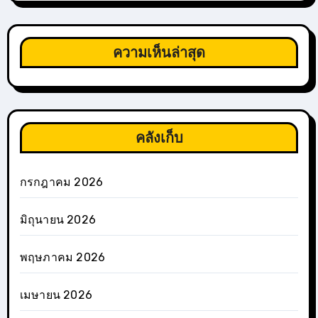
ความเห็นล่าสุด
คลังเก็บ
กรกฎาคม 2026
มิถุนายน 2026
พฤษภาคม 2026
เมษายน 2026