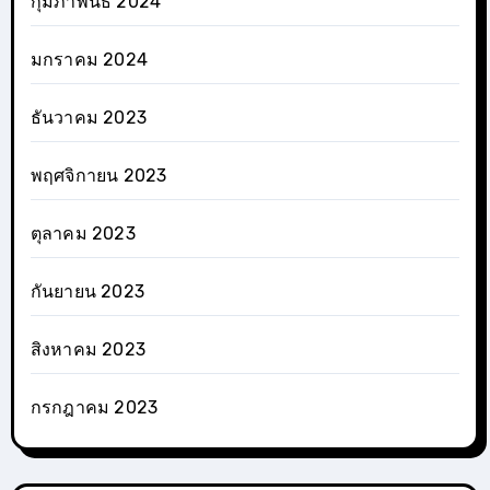
กุมภาพันธ์ 2024
มกราคม 2024
ธันวาคม 2023
พฤศจิกายน 2023
ตุลาคม 2023
กันยายน 2023
สิงหาคม 2023
กรกฎาคม 2023