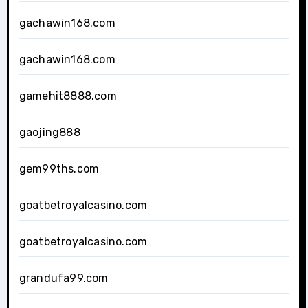
gachawin168.com
gachawin168.com
gamehit8888.com
gaojing888
gem99ths.com
goatbetroyalcasino.com
goatbetroyalcasino.com
grandufa99.com