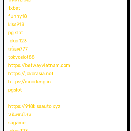
1xbet
funny18
kiss918
pg slot
joker123
สล็อต777
tokyoslot88
https://betwayvietnam.com
https://jokerasia.net
https://moodeng.in
pgslot
https://918kissauto.xyz
หนังชนโรง
sagame
joker 123