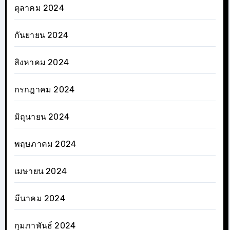
ตุลาคม 2024
กันยายน 2024
สิงหาคม 2024
กรกฎาคม 2024
มิถุนายน 2024
พฤษภาคม 2024
เมษายน 2024
มีนาคม 2024
กุมภาพันธ์ 2024