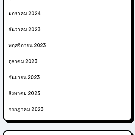
มกราคม 2024
ธันวาคม 2023
พฤศจิกายน 2023
ตุลาคม 2023
กันยายน 2023
สิงหาคม 2023
กรกฎาคม 2023