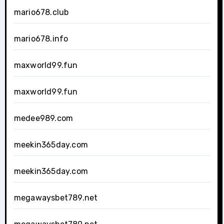
mario678.club
mario678.info
maxworld99.fun
maxworld99.fun
medee989.com
meekin365day.com
meekin365day.com
megawaysbet789.net