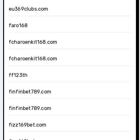
eu369clubs.com
faro168
fcharoenkit168.com
fcharoenkit168.com
ff123th
finfinbet789.com
finfinbet789.com
fizz169bet.com