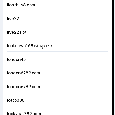
lionth168.com
live22
live22slot
lockdown168 เข้าสู่ระบบ
london45
london6789.com
london6789.com
lotto888
luckycat789.com