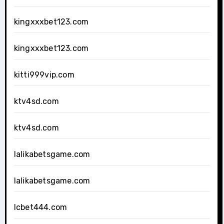
kingxxxbet123.com
kingxxxbet123.com
kitti999vip.com
ktv4sd.com
ktv4sd.com
lalikabetsgame.com
lalikabetsgame.com
lcbet444.com