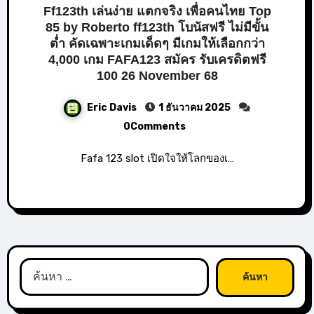
Ff123th เล่นง่าย แตกจริง เพื่อคนไทย Top
85 by Roberto ff123th โบนัสฟรี ไม่มีขั้น
ต่ำ คัดเฉพาะเกมเด็ดๆ มีเกมให้เลือกกว่า
4,000 เกม FAFA123 สมัคร รับเครดิตฟรี
100 26 November 68
Eric Davis
1 ธันวาคม 2025
0Comments
Fafa 123 slot เปิดใจให้โลกของเ…
ค้นหา
สำหรับ: