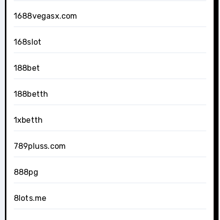
1688vegasx.com
168slot
188bet
188betth
1xbetth
789pluss.com
888pg
8lots.me