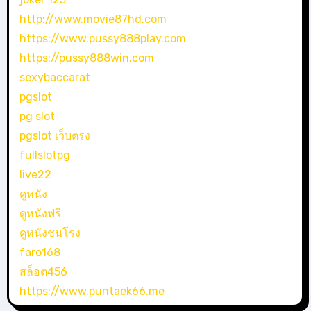
http://www.movie87hd.com
https://www.pussy888play.com
https://pussy888win.com
sexybaccarat
pgslot
pg slot
pgslot เว็บตรง
fullslotpg
live22
ดูหนัง
ดูหนังฟรี
ดูหนังชนโรง
faro168
สล็อต456
https://www.puntaek66.me