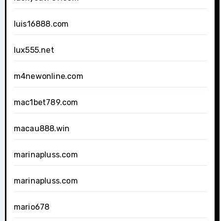
luis16888.com
lux555.net
m4newonline.com
mac1bet789.com
macau888.win
marinapluss.com
marinapluss.com
mario678