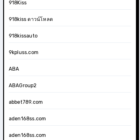
918Kiss
918kiss ดาวน์โหลด
918kissauto
9kpluss.com
ABA
ABAGroup2
abbet789.com
aden168ss.com
aden168ss.com