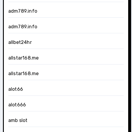
adm789.info
adm789.info
allbet24hr
allstar168.me
allstar168.me
alot66
alot666
amb slot