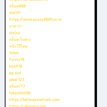
สล็อต888
slot99
https://www.pussy888fun.io
บาคาร่า
slotxo
สล็อตเว็บตรง
หนังโป๊ไทย
1xbet
funny18
kiss918
pg slot
joker123
สล็อต777
tokyoslot88
https://betwayvietnam.com
https://jokerasia.net