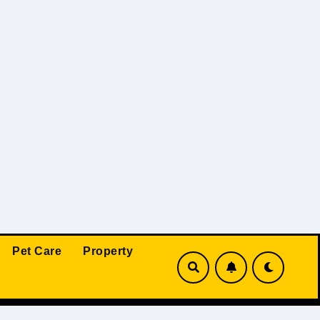
Pet Care
Property