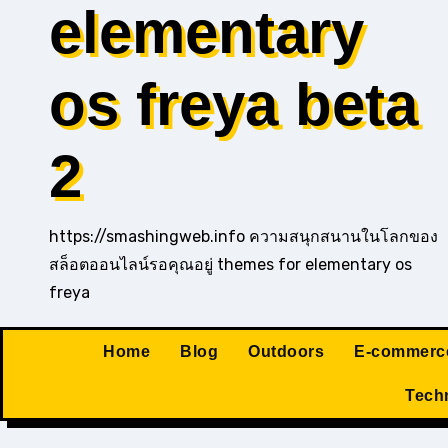
elementary
os freya beta
2
https://smashingweb.info ความสนุกสนานในโลกของ
สล็อตออนไลน์รอคุณอยู่ themes for elementary os
freya
Home
Blog
Outdoors
E-commerc
Tech