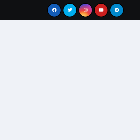
ำ และฟีเจอร์ที่ผู้เล่นชื่นชอบ ใหม่ล่าสุด Top 35 by Rogelio Ji