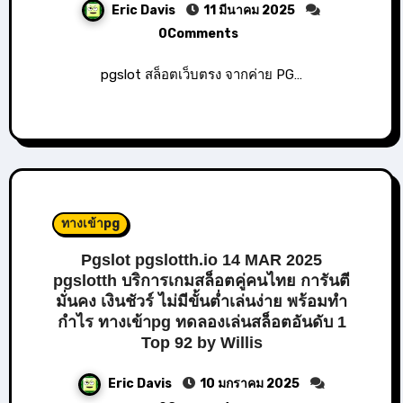
Eric Davis
11 มีนาคม 2025
0Comments
pgslot สล็อตเว็บตรง จากค่าย PG…
ทางเข้าpg
Pgslot pgslotth.io 14 MAR 2025
pgslotth บริการเกมสล็อตคู่คนไทย การันตี
มั่นคง เงินชัวร์ ไม่มีขั้นต่ำเล่นง่าย พร้อมทำ
กำไร ทางเข้าpg ทดลองเล่นสล็อตอันดับ 1
Top 92 by Willis
Eric Davis
10 มกราคม 2025