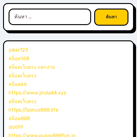
ค้นหา
สำหรับ:
joker123
สล็อต168
สล็อตเว็บตรง แตกง่าย
สล็อตเว็บตรง
สล็อต66
https://www.jinda44.xyz
สล็อตเว็บตรง
https://bonus888.life
สล็อต888
slot99
https://www.pussy888fun.io