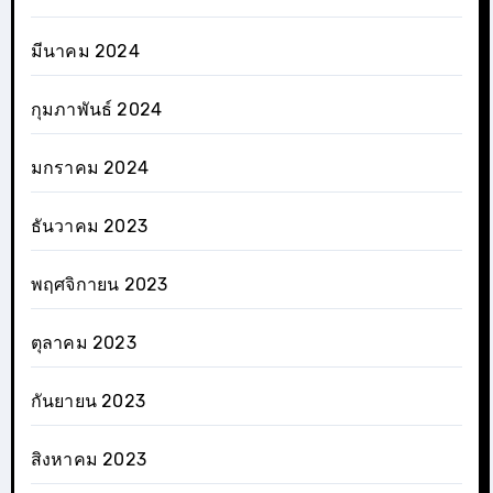
มีนาคม 2024
กุมภาพันธ์ 2024
มกราคม 2024
ธันวาคม 2023
พฤศจิกายน 2023
ตุลาคม 2023
กันยายน 2023
สิงหาคม 2023