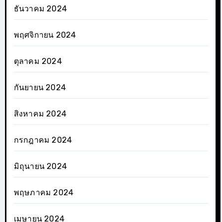
ธันวาคม 2024
พฤศจิกายน 2024
ตุลาคม 2024
กันยายน 2024
สิงหาคม 2024
กรกฎาคม 2024
มิถุนายน 2024
พฤษภาคม 2024
เมษายน 2024