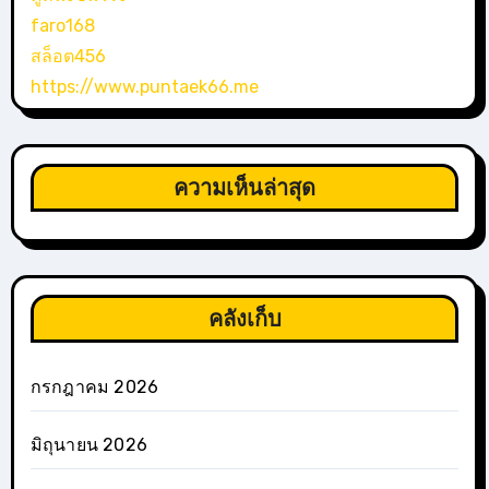
faro168
สล็อต456
https://www.puntaek66.me
ความเห็นล่าสุด
คลังเก็บ
กรกฎาคม 2026
มิถุนายน 2026