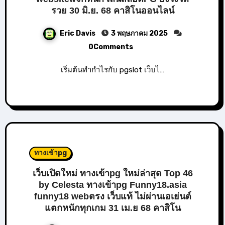
รวย 30 มิ.ย. 68 คาสิโนออนไลน์
Eric Davis
3 พฤษภาคม 2025
0Comments
เริ่มต้นทำกำไรกับ pgslot เว็บไ…
ทางเข้าpg
เว็บเปิดใหม่ ทางเข้าpg ใหม่ล่าสุด Top 46
by Celesta ทางเข้าpg Funny18.asia
funny18 webตรง เว็บแท้ ไม่ผ่านเอเย่นต์
แตกหนักทุกเกม 31 เม.ย 68 คาสิโน