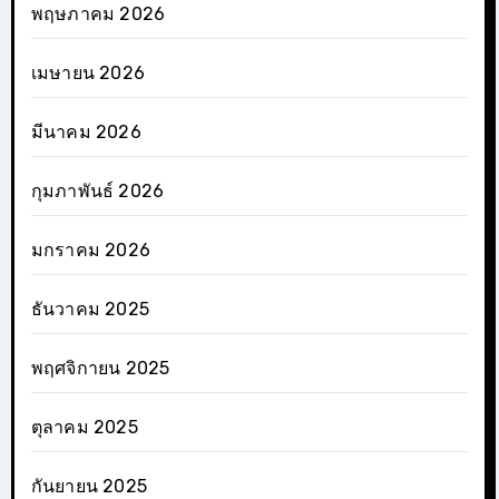
พฤษภาคม 2026
เมษายน 2026
มีนาคม 2026
กุมภาพันธ์ 2026
มกราคม 2026
ธันวาคม 2025
พฤศจิกายน 2025
ตุลาคม 2025
กันยายน 2025