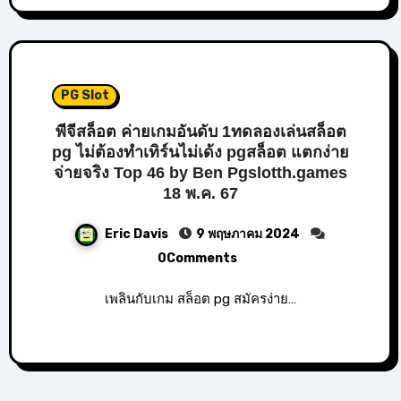
PG Slot
พีจีสล็อต ค่ายเกมอันดับ 1ทดลองเล่นสล็อต
pg ไม่ต้องทำเทิร์นไม่เด้ง pgสล็อต แตกง่าย
จ่ายจริง Top 46 by Ben Pgslotth.games
18 พ.ค. 67
Eric Davis
9 พฤษภาคม 2024
0Comments
เพลินกับเกม สล็อต pg สมัครง่าย…