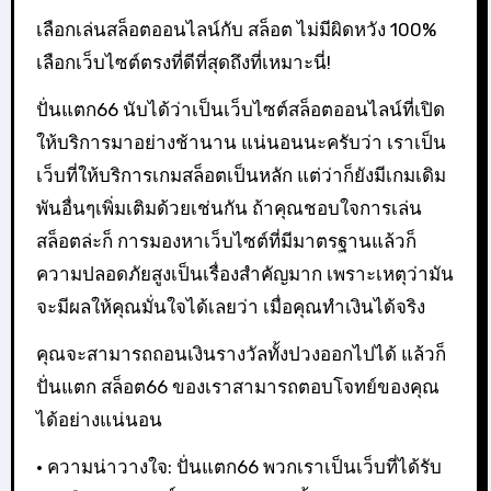
เลือกเล่นสล็อตออนไลน์กับ สล็อต ไม่มีผิดหวัง 100%
เลือกเว็บไซต์ตรงที่ดีที่สุดถึงที่เหมาะนี่!
ปั่นแตก66 นับได้ว่าเป็นเว็บไซต์สล็อตออนไลน์ที่เปิด
ให้บริการมาอย่างช้านาน แน่นอนนะครับว่า เราเป็น
เว็บที่ให้บริการเกมสล็อตเป็นหลัก แต่ว่าก็ยังมีเกมเดิม
พันอื่นๆเพิ่มเติมด้วยเช่นกัน ถ้าคุณชอบใจการเล่น
สล็อตล่ะก็ การมองหาเว็บไซต์ที่มีมาตรฐานแล้วก็
ความปลอดภัยสูงเป็นเรื่องสำคัญมาก เพราะเหตุว่ามัน
จะมีผลให้คุณมั่นใจได้เลยว่า เมื่อคุณทำเงินได้จริง
คุณจะสามารถถอนเงินรางวัลทั้งปวงออกไปได้ แล้วก็
ปั่นแตก สล็อต66 ของเราสามารถตอบโจทย์ของคุณ
ได้อย่างแน่นอน
• ความน่าวางใจ: ปั่นแตก66 พวกเราเป็นเว็บที่ได้รับ