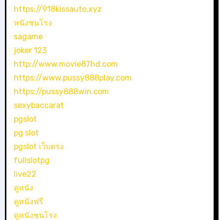
https://918kissauto.xyz
หนังชนโรง
sagame
joker 123
http://www.movie87hd.com
https://www.pussy888play.com
https://pussy888win.com
sexybaccarat
pgslot
pg slot
pgslot เว็บตรง
fullslotpg
live22
ดูหนัง
ดูหนังฟรี
ดูหนังชนโรง