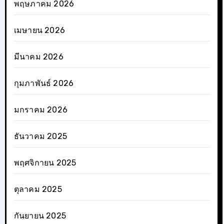
พฤษภาคม 2026
เมษายน 2026
มีนาคม 2026
กุมภาพันธ์ 2026
มกราคม 2026
ธันวาคม 2025
พฤศจิกายน 2025
ตุลาคม 2025
กันยายน 2025