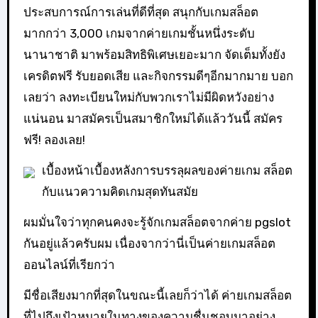
ประสบการณ์การเล่นที่ดีที่สุด สนุกกับเกมสล็อต
มากกว่า 3,000 เกมจากค่ายเกมชั้นหนึ่งระดับ
นานาชาติ มาพร้อมสิทธิพิเศษเยอะมาก จัดเต็มทั้งยัง
เครดิตฟรี รับยอดเสีย และกิจกรรมดีๆอีกมากมาย บอก
เลยว่า ลงทะเบียนใหม่กับพวกเราไม่มีผิดหวังอย่าง
แน่นอน มาสมัครเป็นสมาชิกใหม่ได้แล้ววันนี้ สมัคร
ฟรี! ลองเลย!
เบื้องหน้าเบื้องหลังการบรรลุผลของค่ายเกม สล็อต
กับแนวความคิดเกมสุดทันสมัย
ผมมั่นใจว่าทุกคนคงจะรู้จักเกมสล็อตจากค่าย pgslot
กันอยู่แล้วครับผม เนื่องจากว่านี่เป็นค่ายเกมสล็อต
ออนไลน์ที่เรียกว่า
มีชื่อเสียงมากที่สุดในขณะนี้เลยก็ว่าได้ ค่ายเกมสล็อต
ที่ไปถึงเป้าหมายในทางของความชื่นชอบมาอย่าง