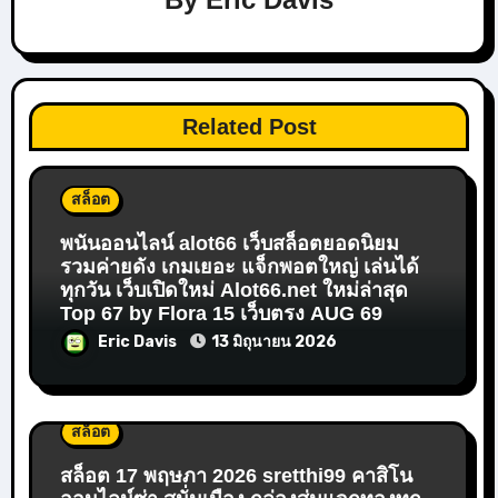
Related Post
สล็อต
พนันออนไลน์ alot66 เว็บสล็อตยอดนิยม
รวมค่ายดัง เกมเยอะ แจ็กพอตใหญ่ เล่นได้
ทุกวัน เว็บเปิดใหม่ Alot66.net ใหม่ล่าสุด
Top 67 by Flora 15 เว็บตรง AUG 69
Eric Davis
13 มิถุนายน 2026
สล็อต
สล็อต 17 พฤษภา 2026 sretthi99 คาสิโน