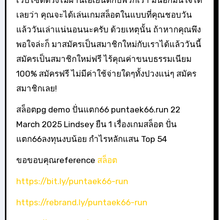
เว็บไซต์ตรงไม่ผ่านเอเย่นต์กับพวกเรา มั่นอกมั่นใจได้
เลยว่า คุณจะได้เล่นเกมสล็อตในแบบที่คุณชอบวัน
แล้ววันเล่าแน่นอนนะครับ ด้วยเหตุนั้น ถ้าหากคุณพึง
พอใจล่ะก็ มาสมัครเป็นสมาชิกใหม่กับเราได้แล้ววันนี้
สมัครเป็นสมาชิกใหม่ฟรี ไร้คุณค่าขนบธรรมเนียม
100% สมัครฟรี ไม่มีค่าใช้จ่ายใดๆทั้งปวงแน่ๆ สมัคร
สมาชิกเลย!
สล็อตpg demo ปั่นแตก66 puntaek66.run 22
March 2025 Lindsey ยืน 1 เรื่องเกมสล็อต ปั่น
แตก66ลงทุนงบน้อย กำไรหลักแสน Top 54
ขอขอบคุณreference
สล็อต
https://bit.ly/puntaek66-run
https://rebrand.ly/puntaek66-run