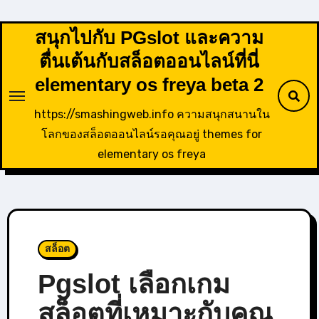
Skip
to
สนุกไปกับ PGslot และความ
content
ตื่นเต้นกับสล็อตออนไลน์ที่นี่
elementary os freya beta 2
https://smashingweb.info ความสนุกสนานใน
โลกของสล็อตออนไลน์รอคุณอยู่ themes for
elementary os freya
สล็อต
Pgslot เลือกเกม
สล็อตที่เหมาะกับคุณ