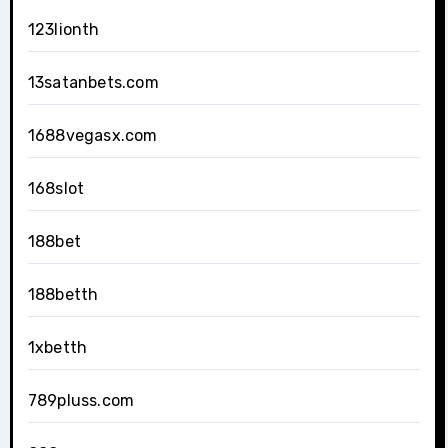
123lionth
13satanbets.com
1688vegasx.com
168slot
188bet
188betth
1xbetth
789pluss.com