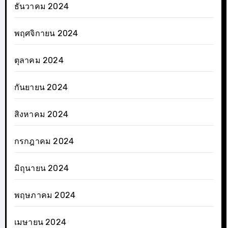
ธันวาคม 2024
พฤศจิกายน 2024
ตุลาคม 2024
กันยายน 2024
สิงหาคม 2024
กรกฎาคม 2024
มิถุนายน 2024
พฤษภาคม 2024
เมษายน 2024