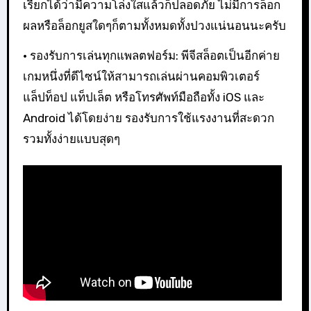
เรียกได้ว่ามีความโล่งใสแล้วก็ปลอดภัย ไม่มีการล็อก
ผลหรือล็อกยูสใดๆก็ตามทั้งหมดทั้งปวงแน่นอนนะครับ
• รองรับการเล่นทุกแพลตฟอร์ม: พีจีสล็อตเป็นอีกค่าย
เกมหนึ่งที่ดีไซน์ให้สามารถเล่นผ่านคอมพิวเตอร์
แล็ปท็อป แท็ปเล็ต หรือโทรศัพท์มือถือทั้ง iOS และ
Android ได้โดยง่าย รองรับการใช้แรงงานที่สะดวก
รวมทั้งง่ายแบบสุดๆ