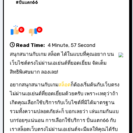
#
ปั่นแตก66
0
0
Read Time:
4 Minute, 57 Second
สนุกสนานกับเกม สล็อต ได้ในแบบที่คุณอยาก บน
เว็บไซต์ตรงไม่ผ่านเอเย่นต์ที่ยอดเยี่ยม จัดเต็ม
สิทธิพิเศษมาก ลองเลย!
อยากสนุกสนานกับเกม
สล็อต
ก็ต้องเริ่มต้นกับเว็บตรง
ไม่ผ่านเอเย่นต์ที่ยอดเยี่ยมด้วยครับ เพราะเหตุว่าถ้า
เกิดคุณเลือกใช้บริการกับเว็บไซต์ที่มิได้มาตรฐาน
รวมทั้งความปลอดภัยล่ะก็ บอกเลยว่า เล่นเกมกันแบ
บกร่อยๆแน่นอน การเลือกใช้บริการ ปั่นแตก66 กับ
เราสล็อตเว็บตรงไม่ผ่านเอเย่นต์จะมีผลให้คุณได้รับ