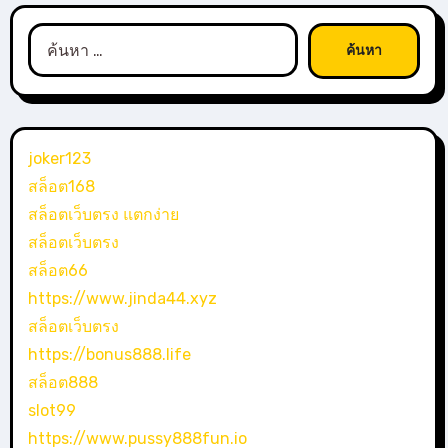
ค้นหา
สำหรับ:
joker123
สล็อต168
สล็อตเว็บตรง แตกง่าย
สล็อตเว็บตรง
สล็อต66
https://www.jinda44.xyz
สล็อตเว็บตรง
https://bonus888.life
สล็อต888
slot99
https://www.pussy888fun.io