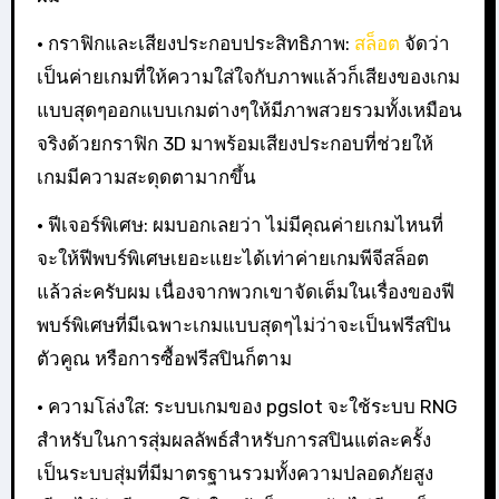
• กราฟิกและเสียงประกอบประสิทธิภาพ:
สล็อต
จัดว่า
เป็นค่ายเกมที่ให้ความใส่ใจกับภาพแล้วก็เสียงของเกม
แบบสุดๆออกแบบเกมต่างๆให้มีภาพสวยรวมทั้งเหมือน
จริงด้วยกราฟิก 3D มาพร้อมเสียงประกอบที่ช่วยให้
เกมมีความสะดุดตามากขึ้น
• ฟีเจอร์พิเศษ: ผมบอกเลยว่า ไม่มีคุณค่ายเกมไหนที่
จะให้ฟีพบร์พิเศษเยอะแยะได้เท่าค่ายเกมพีจีสล็อต
แล้วล่ะครับผม เนื่องจากพวกเขาจัดเต็มในเรื่องของฟี
พบร์พิเศษที่มีเฉพาะเกมแบบสุดๆไม่ว่าจะเป็นฟรีสปิน
ตัวคูณ หรือการซื้อฟรีสปินก็ตาม
• ความโล่งใส: ระบบเกมของ pgslot จะใช้ระบบ RNG
สำหรับในการสุ่มผลลัพธ์สำหรับการสปินแต่ละครั้ง
เป็นระบบสุ่มที่มีมาตรฐานรวมทั้งความปลอดภัยสูง