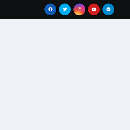
่นชื่นชอบ ใหม่ล่าสุด Top 35 by Rogelio Jin888.asia 31 ก.ย. 20