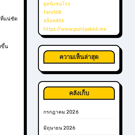
ดูหนังชนโรง
faro168
ี่แน่ชัด
สล็อต456
https://www.puntaek66.me
ขึ้น
ความเห็นล่าสุด
คลังเก็บ
กรกฎาคม 2026
มิถุนายน 2026