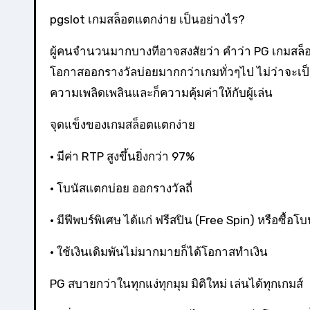
pgslot เกมสล็อตแตกง่าย เป็นอย่างไร?
ผู้คนจำนวนมากบางทีอาจสงสัยว่า คำว่า PG เกมสล็อตแ
โอกาสออกรางวัลบ่อยมากกว่าเกมทั่วๆไป ไม่ว่าจะเป็
ความเพลิดเพลินและก็ความคุ้มค่าให้กับผู้เล่น
จุดแข็งของเกมสล็อตแตกง่าย
• มีค่า RTP สูงขึ้นยิ่งกว่า 97%
• โบนัสแตกบ่อย ออกรางวัลถี่
• มีฟีพบร์พิเศษ ได้แก่ ฟรีสปิน (Free Spin) หรือซื้อ
• ใช้เงินเดิมพันไม่มากมายก็ได้โอกาสทำเงิน
PG สบายกว่าในทุกแง่ทุกมุม มิติใหม่ เล่นได้ทุกเกมส์