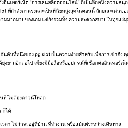
้งอินเทอร์เน็ต “การเล่นสล็อตออนไลน์” ก็เป็นอีกหนึ่งความสนุ
lot ที่กำลังมาแรงและเป็นที่นิยมสูงสุดในตอนนี้ ลักษณะเด่นขอ
วามมากมายของเกม แต่ยังรวมทั้ง ความสะดวกสบายในทุกแง่มุม
อดีอันดับที่หนึ่งของ pg slotเป็นความง่ายสำหรับเพื่อการเข้าถึง ค
่งยากอีกต่อไป เพียงมีมือถือหรืออุปกรณ์ที่เชื่อมต่ออินเทอร์เน็
ันที ไม่ต้องดาวน์โหลด
กก็ได้
ทุกเวลา ไม่ว่าจะอยู่ที่บ้าน ที่ทำงาน หรือแม้แต่ระหว่างเดินทาง