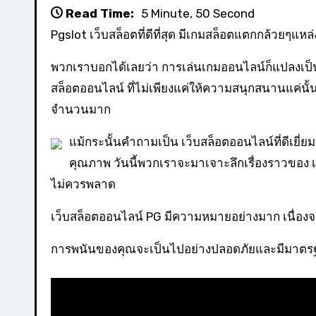
Read Time:
5 Minute, 50 Second
Pgslot เว็บสล็อตที่ดีที่สุด มีเกมสล็อตแตกกล้วยๆแห
พวกเราบอกได้เลยว่า การเล่นเกมออนไลน์ก็แปลงเป็นอ
สล็อตออนไลน์ ที่ไม่เพียงแค่ให้ความสนุกสนานแค่นั้น แ
จำนวนมาก
แม้กระนั้นคำถามเป็น เว็บสล็อตออนไลน์ที่ดีเยี่ยม
คุณภาพ วันนี้พวกเราจะมาเจาะลึกเรื่องราวของ เ
ไม่ควรพลาด
เว็บสล็อตออนไลน์ PG มีความหมายอย่างมาก เนื่องจากเว
การพนันของคุณจะเป็นไปอย่างปลอดภัยและมีมาตรฐาน ซึ่