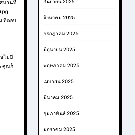
กันยายน 2025
กสนานที่
ง pg
สิงหาคม 2025
 ที่ตอบ
กรกฎาคม 2025
มิถุนายน 2025
ุณไม่มี
พฤษภาคม 2025
ต คุณก็
เมษายน 2025
มีนาคม 2025
กุมภาพันธ์ 2025
มกราคม 2025