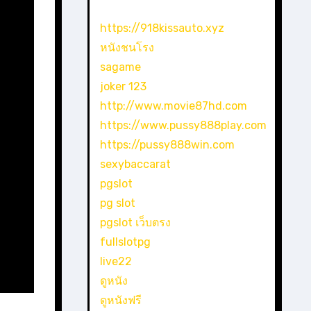
https://918kissauto.xyz
หนังชนโรง
sagame
joker 123
http://www.movie87hd.com
https://www.pussy888play.com
https://pussy888win.com
sexybaccarat
pgslot
pg slot
pgslot เว็บตรง
fullslotpg
live22
ดูหนัง
ดูหนังฟรี