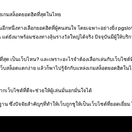
ล่งเกมสล็อตยอดฮิตที่สุดในไทย
ีกหนึ่งทางเลือกยอดฮิตที่ผู้คนสนใจ โดยเฉพาะอย่างยิ่ง pgslo
ต่ยังมาพร้อมช่องทางลุ้นรางวัลใหญ่ได้จริง ปัจจุบันมีผู้ให้บริ
ที่สุด เป็นเว็บไหน? และเพราะอะไรจำต้องเลือกเล่นกับเว็บไซต์ที
ว็บสล็อตแตกง่าย แล้วก็พาไปรู้จักกับแหล่งเกมสล็อตยอดฮิตในไ
็บไซต์ที่ดีจะช่วยให้ผู้เล่นมั่นอกมั่นใจได้
งปัจจัยสำคัญๆที่ทำให้เว็บถูกชูให้เป็นเว็บไซต์ที่ยอดเยี่ยม 