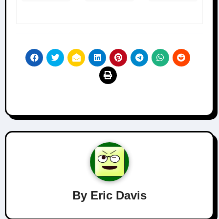
By
Eric Davis