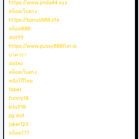
https://www.jinda44.xyz
สล็อตเว็บตรง
https://bonus888.life
สล็อต888
slot99
https://www.pussy888fun.io
บาคาร่า
slotxo
สล็อตเว็บตรง
หนังโป๊ไทย
1xbet
funny18
kiss918
pg slot
joker123
สล็อต777