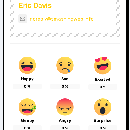
Eric Davis
noreply@smashingweb.info
Happy
Sad
Excited
0
%
0
%
0
%
Sleepy
Angry
Surprise
0
%
0
%
0
%