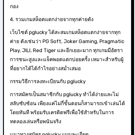
กอง
4. รวมเกมสล็อตแตกง่ายจากทุกค่ายดัง
เว็บไซต์ pglucky ได้สะสมเกมสล็อตแตกง่ายจากทุก
ค่าย ดังเช่นว่า PG Soft, Joker Gaming, Pragmatic
Play, JILI, Red Tiger และอีกเยอะมาก ทุกเกมมีอัตรา
การชนะสูงและแจ็คพอตแตกบ่อยครั้ง เหมาะสำหรับผู้
ที่อยากได้ได้กำไรอย่างสม่ำเสมอ
กรรมวิธีการลงทะเบียนกับ pglucky
การสมัครเป็นสมาชิกกับ pglucky ทำได้ง่ายและไม่
สลับซับซ้อน เพียงแค่ไม่กี่ขั้นตอนก็สามารถเข้าเล่นได้
โดยทันที พร้อมรับเครดิตฟรีเพื่อใช้สำหรับในการ
ทดลองเล่นหรือพนันจริง
แนวทางสมัคร pglucky แบบละเอียด