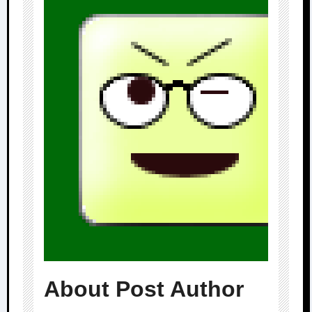
About Post Author