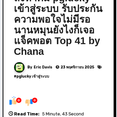
เข้าสู่ระบบ รับประกัน
ความพอใจไม่มีรอ
นานหมุนยังไงก็เจอ
แจ็คพอต Top 41 by
Chana
By
Eric Davis
23 พฤศจิกายน 2025
#
pglucky เข้าสู่ระบบ
0
0
Read Time:
5 Minute, 43 Second