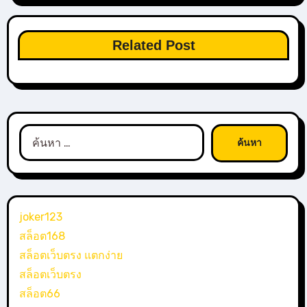
Related Post
ค้นหา
สำหรับ:
joker123
สล็อต168
สล็อตเว็บตรง แตกง่าย
สล็อตเว็บตรง
สล็อต66