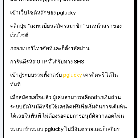
เข้าเว็บไซต์หลักของ pglucky
คลิกปุ่ม “ลงทะเบียนสมัครสมาชิก” บนหน้าแรกของ
เว็บไซต์
กรอกเบอร์โทรศัพท์และก็ตั้งรหัสผ่าน
การันตีรหัส OTP ที่ได้รับทาง SMS
เข้าสู่ระบบรวมทั้งกดรับ
pglucky
เครดิตฟรี ได้ใน
ทันที
เมื่อสมัครเสร็จแล้ว ผู้เล่นสามารถเลือกฝากเงินผ่าน
ระบบอัตโนมัติหรือใช้เครดิตฟรีเพื่อเริ่มต้นการเดิมพัน
ได้เลยในทันที ไม่ต้องรอคอยการอนุมัติจากแอดไม่น
ระบบเข้าระบบ pglucky ไม่มีอันตรายและก็เสถียร