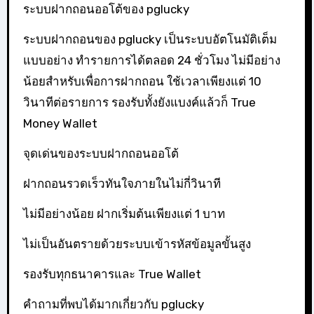
ระบบฝากถอนออโต้ของ pglucky
ระบบฝากถอนของ pglucky เป็นระบบอัตโนมัติเต็ม
แบบอย่าง ทำรายการได้ตลอด 24 ชั่วโมง ไม่มีอย่าง
น้อยสำหรับเพื่อการฝากถอน ใช้เวลาเพียงแต่ 10
วินาทีต่อรายการ รองรับทั้งยังแบงค์แล้วก็ True
Money Wallet
จุดเด่นของระบบฝากถอนออโต้
ฝากถอนรวดเร็วทันใจภายในไม่กี่วินาที
ไม่มีอย่างน้อย ฝากเริ่มต้นเพียงแต่ 1 บาท
ไม่เป็นอันตรายด้วยระบบเข้ารหัสข้อมูลขั้นสูง
รองรับทุกธนาคารและ True Wallet
คำถามที่พบได้มากเกี่ยวกับ pglucky