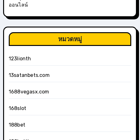
ออนไลน์
หมวดหมู่
123lionth
13satanbets.com
1688vegasx.com
168slot
188bet