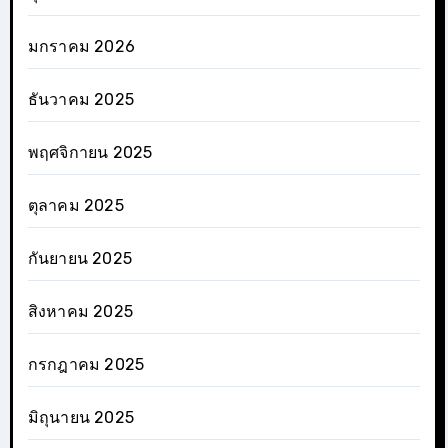
มกราคม 2026
ธันวาคม 2025
พฤศจิกายน 2025
ตุลาคม 2025
กันยายน 2025
สิงหาคม 2025
กรกฎาคม 2025
มิถุนายน 2025