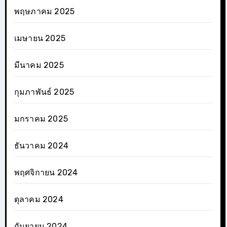
พฤษภาคม 2025
เมษายน 2025
มีนาคม 2025
กุมภาพันธ์ 2025
มกราคม 2025
ธันวาคม 2024
พฤศจิกายน 2024
ตุลาคม 2024
กันยายน 2024