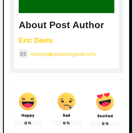
About Post Author
Eric Davis
noreply@smashingweb.info
Happy
Sad
Excited
0
%
0
%
0
%