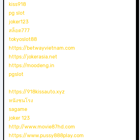
kiss918
pg slot
joker123
สล็อต777
tokyoslot88
https://betwayvietnam.com
https://jokerasia.net
https://moodeng.in
pgslot
https://918kissauto.xyz
หนังชนโรง
sagame
joker 123
http://www.movie87hd.com
https://www.pussy888play.com