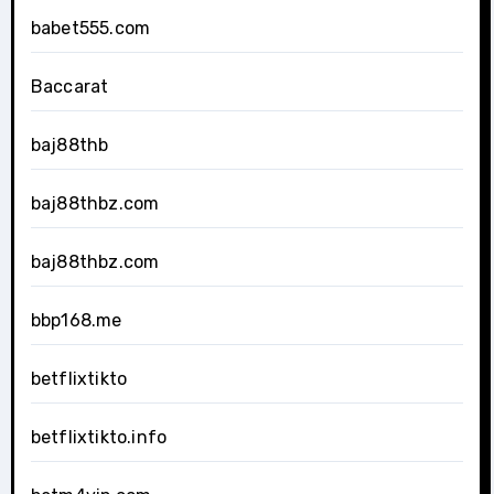
babet555.com
Baccarat
baj88thb
baj88thbz.com
baj88thbz.com
bbp168.me
betflixtikto
betflixtikto.info