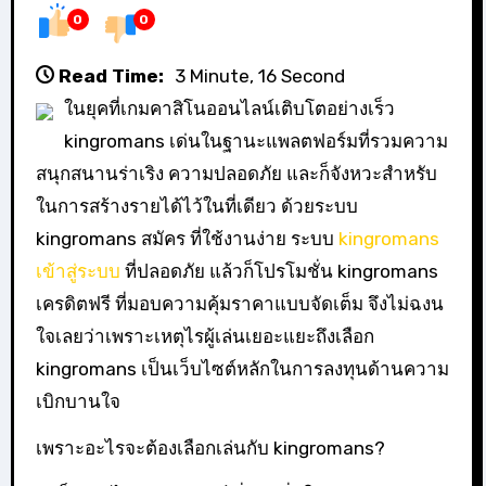
0
0
Read Time:
3 Minute, 16 Second
ในยุคที่เกมคาสิโนออนไลน์เติบโตอย่างเร็ว
kingromans เด่นในฐานะแพลตฟอร์มที่รวมความ
สนุกสนานร่าเริง ความปลอดภัย และก็จังหวะสำหรับ
ในการสร้างรายได้ไว้ในที่เดียว ด้วยระบบ
kingromans สมัคร ที่ใช้งานง่าย ระบบ
kingromans
เข้าสู่ระบบ
ที่ปลอดภัย แล้วก็โปรโมชั่น kingromans
เครดิตฟรี ที่มอบความคุ้มราคาแบบจัดเต็ม จึงไม่ฉงน
ใจเลยว่าเพราะเหตุไรผู้เล่นเยอะแยะถึงเลือก
kingromans เป็นเว็บไซต์หลักในการลงทุนด้านความ
เบิกบานใจ
เพราะอะไรจะต้องเลือกเล่นกับ kingromans?