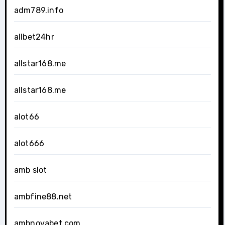
adm789.info
allbet24hr
allstar168.me
allstar168.me
alot66
alot666
amb slot
ambfine88.net
ambnovabet.com