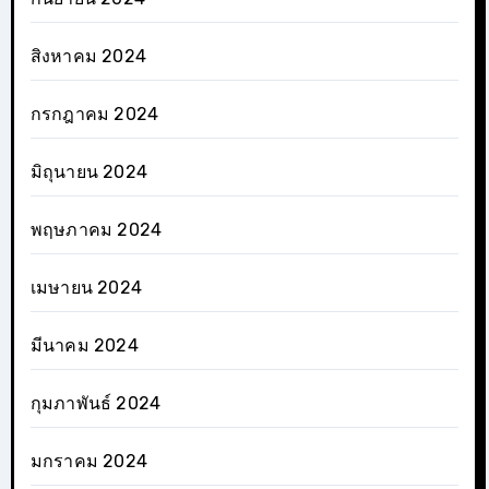
สิงหาคม 2024
กรกฎาคม 2024
มิถุนายน 2024
พฤษภาคม 2024
เมษายน 2024
มีนาคม 2024
กุมภาพันธ์ 2024
มกราคม 2024