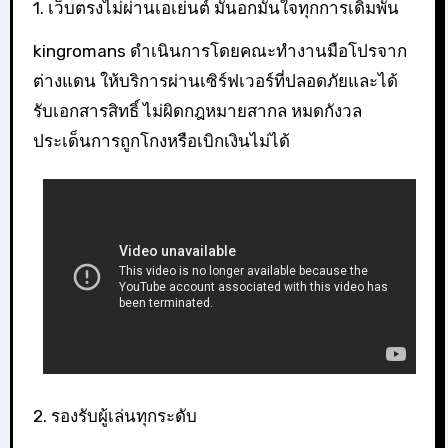
1. เว็บตรงไม่ผ่านเอเย่นต์ มั่นอกมั่นใจทุกการเดิมพัน
kingromans ดำเนินการโดยคณะทำงานมือโปรจาก
ต่างแดน ให้บริการผ่านเซิร์ฟเวอร์ที่ปลอดภัยและได้
รับเอกสารสิทธิ์ ไม่ผิดกฎหมายสากล หมดกังวล
ประเด็นการถูกโกงหรือเบิกเงินไม่ได้
2. รองรับผู้เล่นทุกระดับ