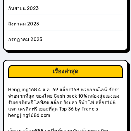
กันยายน 2023
สิงหาคม 2023
กรกฎาคม 2023
เรื่องล่าสุด
Hengjing168 4 ส.ค. 69 สล็อต168 หวยออนไลน์ อัตรา
จ่ายมากที่สุด ของไทย Cash back 10% กล่องสุ่มเฮงเฮง
รับเครดิตฟรี ไลฟ์สด สล็อต ยิงปลา กีฬา ไพ่ สล็อต168
แจก เครดิตฟรี เยอะที่สุด Top 36 by Francis
hengjing168d.com
เว็บแม่ สล็อต888 เวปไซต์แจกหนัก สล็อตยอดนิยม