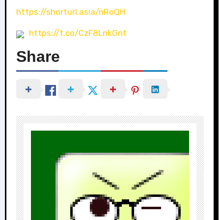
https://shorturl.asia/nRoQH
https://t.co/CzF8LnkGnt
Share