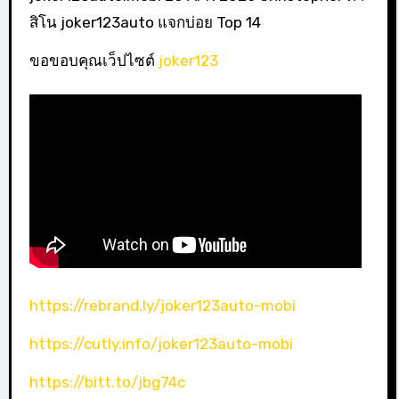
สิโน joker123auto แจกบ่อย Top 14
ขอขอบคุณเว็ปไซต์
joker123
https://rebrand.ly/joker123auto-mobi
https://cutly.info/joker123auto-mobi
https://bitt.to/jbg74c