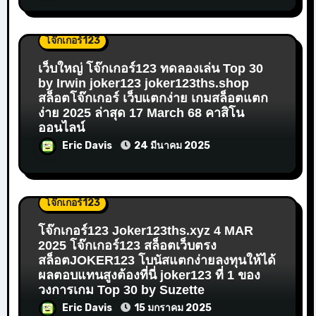
โจ๊กเกอร์123
เว็บใหญ่ โจ๊กเกอร์123 ทดลองเล่น Top 30
by Irwin joker123 joker123ths.shop
สล็อตโจ๊กเกอร์ เว็บแตกง่าย เกมสล็อตแตก
ง่าย 2025 ล่าสุด 17 March 68 คาสิโน
ออนไลน์
Eric Davis
24 มีนาคม 2025
โจ๊กเกอร์123
โจ๊กเกอร์123 Joker123ths.xyz 4 MAR
2025 โจ๊กเกอร์123 สล็อตเว็บตรง
สล็อตJOKER123 โบนัสแตกง่ายลงทุนให้ได้
ผลตอบแทนสูงต้องที่นี่ joker123 ที่ 1 ของ
วงการเกม Top 30 by Suzette
Eric Davis
15 มกราคม 2025