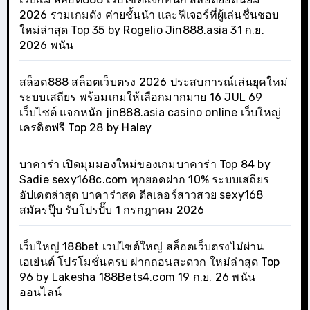
2026 รวมเกมดัง ค่ายชั้นนำ และฟีเจอร์ที่ผู้เล่นชื่นชอบ
ใหม่ล่าสุด Top 35 by Rogelio Jin888.asia 31 ก.ย.
2026 พนัน
สล็อต888 สล็อตเว็บตรง 2026 ประสบการณ์เล่นยุคใหม่
ระบบเสถียร พร้อมเกมให้เลือกมากมาย 16 JUL 69
เว็บไซต์ แจกหนัก jin888.asia casino online เว็บใหญ่
เครดิตฟรี Top 28 by Haley
บาคาร่า เปิดมุมมองใหม่ของเกมบาคาร่า Top 84 by
Sadie sexy168c.com ทุกยอดฝาก 10% ระบบเสถียร
อัปเดตล่าสุด บาคาร่าสด ดีลเลอร์สาวสวย sexy168
สมัครปุ๊บ รับโปรปั๊บ 1 กรกฎาคม 2026
เว็บใหญ่ 188bet เวปไซต์ใหญ่ สล็อตเว็บตรงไม่ผ่าน
เอเย่นต์ โปรโมชั่นครบ ฝากถอนสะดวก ใหม่ล่าสุด Top
96 by Lakesha 188Bets4.com 19 ก.ย. 26 พนัน
ออนไลน์