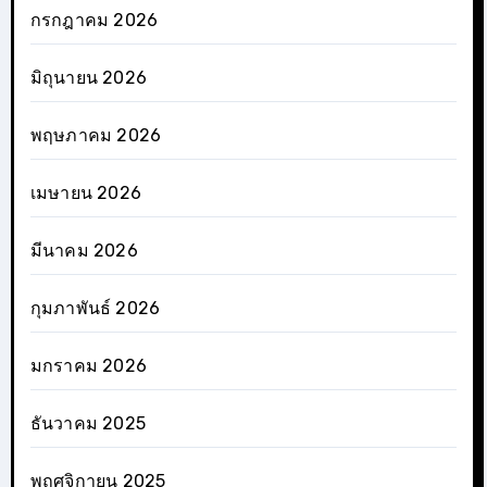
กรกฎาคม 2026
มิถุนายน 2026
พฤษภาคม 2026
เมษายน 2026
มีนาคม 2026
กุมภาพันธ์ 2026
มกราคม 2026
ธันวาคม 2025
พฤศจิกายน 2025