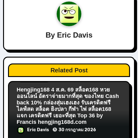
By
Eric Davis
Related Post
hengjing168
Hengjing168 4 ส.ค. 69 สล็อต168 หวย
ออนไลน์ อัตราจ่ายมากที่สุด ของไทย Cash
back 10% กล่องสุ่มเฮงเฮง รับเครดิตฟรี
ไลฟ์สด สล็อต ยิงปลา กีฬา ไพ่ สล็อต168
แจก เครดิตฟรี เยอะที่สุด Top 36 by
Francis hengjing168d.com
Eric Davis
30 กรกฎาคม 2026