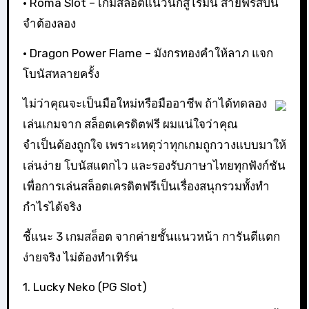
• Roma Slot – เกมสล็อตแนวนักสู้โรมัน สายฟรีสปิน
จำต้องลอง
• Dragon Power Flame – มังกรทองคำให้ลาภ แจก
โบนัสหลายครั้ง
ไม่ว่าคุณจะเป็นมือใหม่หรือมืออาชีพ ถ้าได้ทดลอง
เล่นเกมจาก สล็อตเครดิตฟรี ผมแน่ใจว่าคุณ
จำเป็นต้องถูกใจ เพราะเหตุว่าทุกเกมถูกวางแบบมาให้
เล่นง่าย โบนัสแตกไว และรองรับภาษาไทยทุกฟังก์ชัน
เพื่อการเล่นสล็อตเครดิตฟรีเป็นเรื่องสนุกรวมทั้งทำ
กำไรได้จริง
ชี้แนะ 3 เกมสล็อต จากค่ายชั้นแนวหน้า การันตีแตก
ง่ายจริง ไม่ต้องทำเทิร์น
1. Lucky Neko (PG Slot)