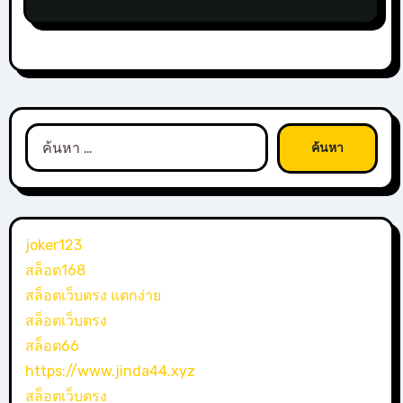
ค้นหา
สำหรับ:
joker123
สล็อต168
สล็อตเว็บตรง แตกง่าย
สล็อตเว็บตรง
สล็อต66
https://www.jinda44.xyz
สล็อตเว็บตรง