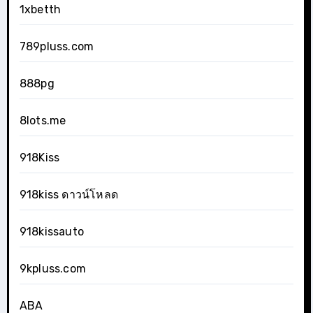
1xbetth
789pluss.com
888pg
8lots.me
918Kiss
918kiss ดาวน์โหลด
918kissauto
9kpluss.com
ABA