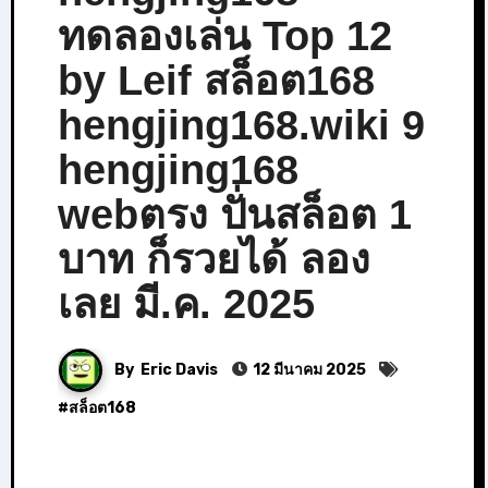
ทดลองเล่น Top 12
by Leif สล็อต168
hengjing168.wiki 9
hengjing168
webตรง ปั่นสล็อต 1
บาท ก็รวยได้ ลอง
เลย มี.ค. 2025
By
Eric Davis
12 มีนาคม 2025
#
สล็อต168