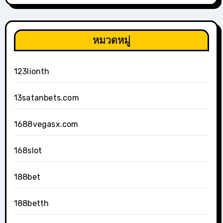
หมวดหมู่
123lionth
13satanbets.com
1688vegasx.com
168slot
188bet
188betth