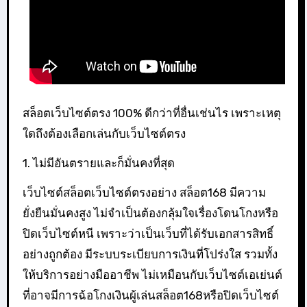
สล็อตเว็บไซต์ตรง 100% ดีกว่าที่อื่นเช่นไร เพราะเหตุ
ใดถึงต้องเลือกเล่นกับเว็บไซต์ตรง
1. ไม่มีอันตรายและก็มั่นคงที่สุด
เว็บไซต์สล็อตเว็บไซต์ตรงอย่าง สล็อต168 มีความ
ยั่งยืนมั่นคงสูง ไม่จำเป็นต้องกลุ้มใจเรื่องโดนโกงหรือ
ปิดเว็บไซต์หนี เพราะว่าเป็นเว็บที่ได้รับเอกสารสิทธิ์
อย่างถูกต้อง มีระบบระเบียบการเงินที่โปร่งใส รวมทั้ง
ให้บริการอย่างมืออาชีพ ไม่เหมือนกับเว็บไซต์เอเย่นต์
ที่อาจมีการฉ้อโกงเงินผู้เล่นสล็อต168หรือปิดเว็บไซต์