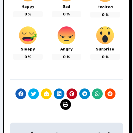
Happy
Sad
Excited
0
%
0
%
0
%
Sleepy
Angry
Surprise
0
%
0
%
0
%
แนะแนว