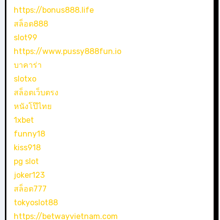
https://bonus888.life
สล็อต888
slot99
https://www.pussy888fun.io
บาคาร่า
slotxo
สล็อตเว็บตรง
หนังโป๊ไทย
1xbet
funny18
kiss918
pg slot
joker123
สล็อต777
tokyoslot88
https://betwayvietnam.com