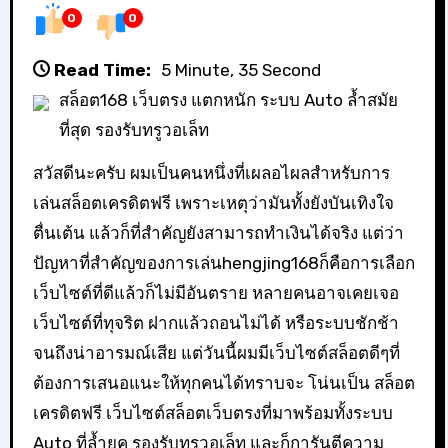
0
0
Read Time:
5 Minute, 35 Second
สล็อต168 เว็บตรง แตกหนัก ระบบ Auto ล้ำสมัย
ที่สุด รองรับทรูวอเล็ท
สวัสดีนะครับ ผมเป็นคนหนึ่งที่เผลอไผลสำหรับการ
เล่นสล็อตเครดิตฟรี เพราะเหตุว่ามันทั้งยังบันเทิงใจ
ตื่นเต้น แล้วก็ที่สำคัญยังสามารถทำเงินได้จริง แต่ว่า
ปัญหาที่สำคัญของการเล่นhengjing168ก็คือการเลือก
เว็บไซต์ที่ดีแล้วก็ไม่มีอันตราย หลายคนอาจเคยเจอ
เว็บไซต์ที่ทุจริต ฝากแล้วถอนไม่ได้ หรือระบบชักช้า
จนถึงน่าอารมณ์เสีย แต่วันนี้ผมมีเว็บไซต์สล็อตดีๆที่
ต้องการเสนอแนะให้ทุกคนได้ทราบจะ โน่นเป็น สล็อต
เครดิตฟรี เว็บไซต์สล็อตเว็บตรงที่มาพร้อมทั้งระบบ
Auto ที่ล้ำยุค รองรับทรูวอเล็ท และก็การันตีความ