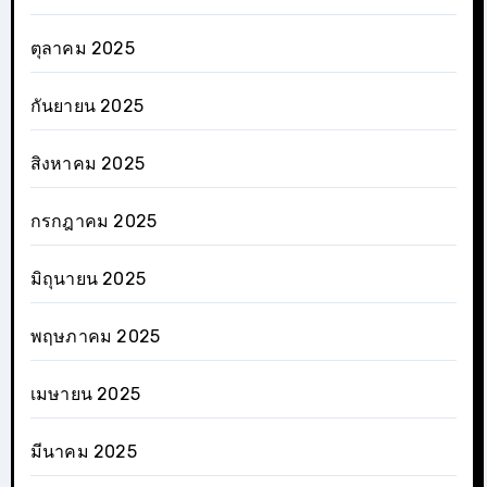
ตุลาคม 2025
กันยายน 2025
สิงหาคม 2025
กรกฎาคม 2025
มิถุนายน 2025
พฤษภาคม 2025
เมษายน 2025
มีนาคม 2025