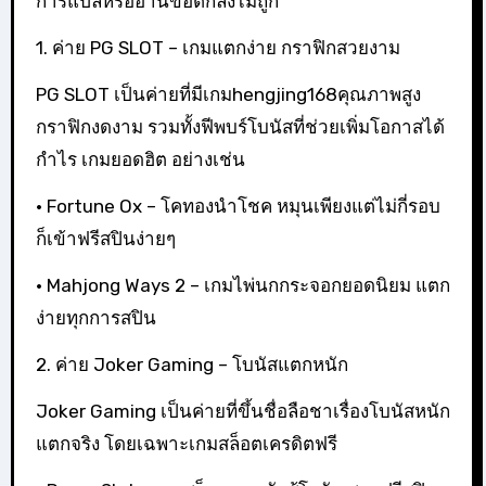
การแปลหรืออ่านข้อตกลงไม่ถูก
1. ค่าย PG SLOT – เกมแตกง่าย กราฟิกสวยงาม
PG SLOT เป็นค่ายที่มีเกมhengjing168คุณภาพสูง
กราฟิกงดงาม รวมทั้งฟีพบร์โบนัสที่ช่วยเพิ่มโอกาสได้
กำไร เกมยอดฮิต อย่างเช่น
• Fortune Ox – โคทองนำโชค หมุนเพียงแต่ไม่กี่รอบ
ก็เข้าฟรีสปินง่ายๆ
• Mahjong Ways 2 – เกมไพ่นกกระจอกยอดนิยม แตก
ง่ายทุกการสปิน
2. ค่าย Joker Gaming – โบนัสแตกหนัก
Joker Gaming เป็นค่ายที่ขึ้นชื่อลือชาเรื่องโบนัสหนัก
แตกจริง โดยเฉพาะเกมสล็อตเครดิตฟรี