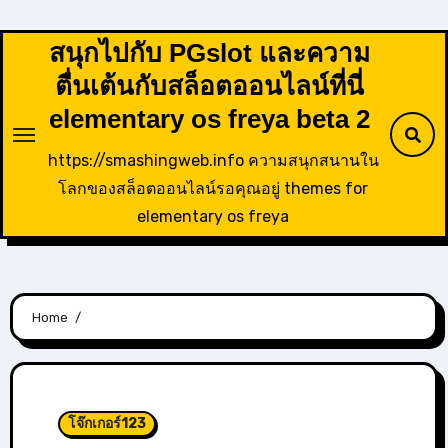
Skip
to
สนุกไปกับ PGslot และความ
content
ตื่นเต้นกับสล็อตออนไลน์ที่นี่
elementary os freya beta 2
https://smashingweb.info ความสนุกสนานใน
โลกของสล็อตออนไลน์รอคุณอยู่ themes for
elementary os freya
Home
โจ๊กเกอร์123