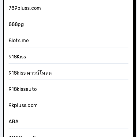
789pluss.com
888pg
8lots.me
918Kiss
918kiss ดาวน์โหลด
918kissauto
9kpluss.com
ABA