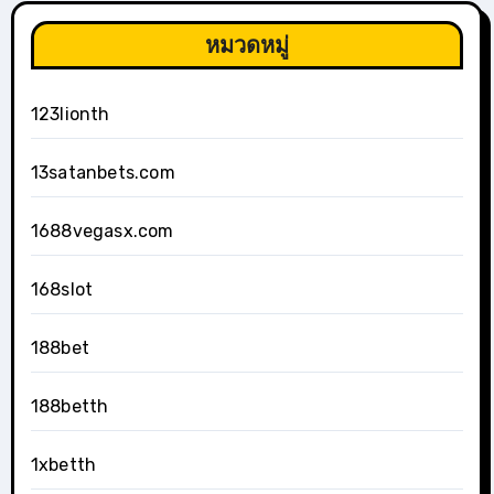
หมวดหมู่
123lionth
13satanbets.com
1688vegasx.com
168slot
188bet
188betth
1xbetth