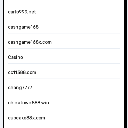
carlo999.net
cashgame168
cashgame168x.com
Casino
cc11388.com
chang7777
chinatown888.win
cupcake88x.com