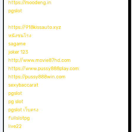
https://moodeng.in
pgslot
https://918kissauto.xyz
หนังชนโรง
sagame
joker 123
http://www.movie87hd.com
https://www.pussy888play.com
https://pussy888win.com
sexybaccarat
pgslot
pg slot
pgslot เว็บตรง
fullslotpg
live22