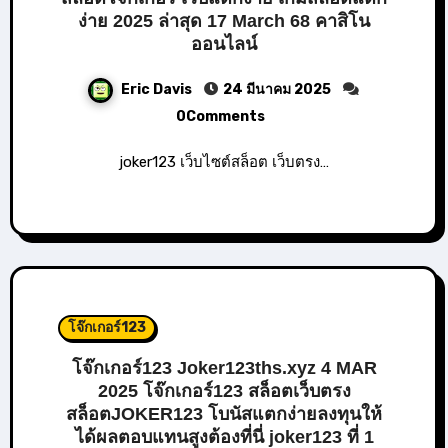
ง่าย 2025 ล่าสุด 17 March 68 คาสิโน
ออนไลน์
Eric Davis
24 มีนาคม 2025
0Comments
joker123 เว็บไซต์สล็อต เว็บตรง…
โจ๊กเกอร์123
โจ๊กเกอร์123 Joker123ths.xyz 4 MAR
2025 โจ๊กเกอร์123 สล็อตเว็บตรง
สล็อตJOKER123 โบนัสแตกง่ายลงทุนให้
ได้ผลตอบแทนสูงต้องที่นี่ joker123 ที่ 1