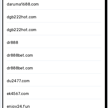
daruma1688.com
dgb222hot.com
dgb222hot.com
dr888
dr888bet.com
dr888bet.com
du2477.com
ek4567.com
enjoy24.fun