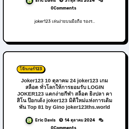
Eric Davis
31 ตุลาคม 2024
0Comments
joker123 เล่นง่ายบนมือถือ รองร…
โจ๊กเกอร์123
Joker123 10 ตุลาคม 24 joker123 เกม
สล็อต ทั่วโลกให้การยอมรับ LOGIN
JOKER123 แตกง่ายกีฬา สล็อต ยิงปลา คา
สิโน ป๊อกเด้ง joker123 มิติใหม่แห่งการเดิม
พัน Top 81 by Gino joker123ths.world
Eric Davis
14 ตุลาคม 2024
0Comments