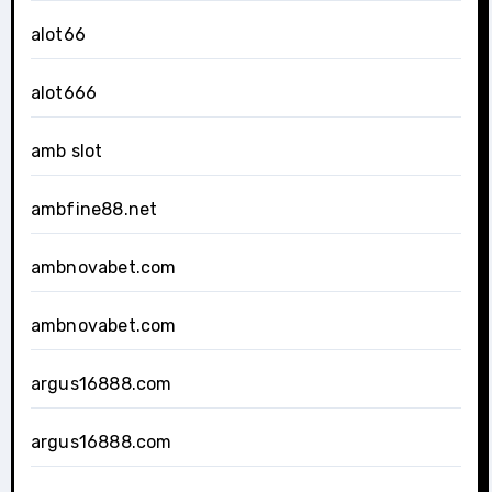
alot66
alot666
amb slot
ambfine88.net
ambnovabet.com
ambnovabet.com
argus16888.com
argus16888.com