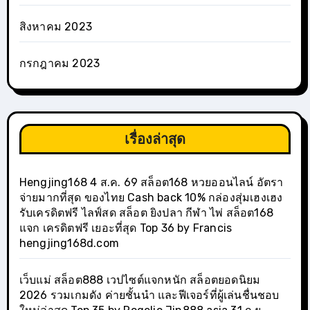
สิงหาคม 2023
กรกฎาคม 2023
เรื่องล่าสุด
Hengjing168 4 ส.ค. 69 สล็อต168 หวยออนไลน์ อัตรา
จ่ายมากที่สุด ของไทย Cash back 10% กล่องสุ่มเฮงเฮง
รับเครดิตฟรี ไลฟ์สด สล็อต ยิงปลา กีฬา ไพ่ สล็อต168
แจก เครดิตฟรี เยอะที่สุด Top 36 by Francis
hengjing168d.com
เว็บแม่ สล็อต888 เวปไซต์แจกหนัก สล็อตยอดนิยม
2026 รวมเกมดัง ค่ายชั้นนำ และฟีเจอร์ที่ผู้เล่นชื่นชอบ