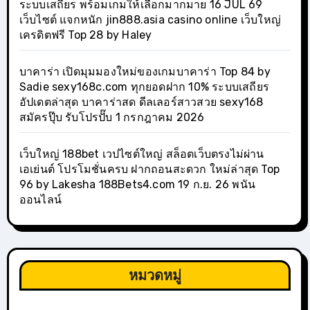
ระบบเสถียร พร้อมเกมให้เลือกมากมาย 16 JUL 69
เว็บไซต์ แจกหนัก jin888.asia casino online เว็บใหญ่
เครดิตฟรี Top 28 by Haley
บาคาร่า เปิดมุมมองใหม่ของเกมบาคาร่า Top 84 by
Sadie sexy168c.com ทุกยอดฝาก 10% ระบบเสถียร
อัปเดตล่าสุด บาคาร่าสด ดีลเลอร์สาวสวย sexy168
สมัครปุ๊บ รับโปรปั๊บ 1 กรกฎาคม 2026
เว็บใหญ่ 188bet เวปไซต์ใหญ่ สล็อตเว็บตรงไม่ผ่าน
เอเย่นต์ โปรโมชั่นครบ ฝากถอนสะดวก ใหม่ล่าสุด Top
96 by Lakesha 188Bets4.com 19 ก.ย. 26 พนัน
ออนไลน์
หมวดหมู่