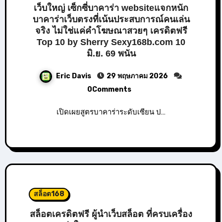
เว็บใหญ่ เซ็กซี่บาคาร่า websiteแจกหนัก
บาคาร่าเว็บตรงที่เน้นประสบการณ์คนเล่น
จริง ไม่ใช่แค่คำโฆษณาสวยๆ เครดิตฟรี
Top 10 by Sherry Sexy168b.com 10
มิ.ย. 69 พนัน
Eric Davis
29 พฤษภาคม 2026
0Comments
เปิดเผยสูตรบาคาร่าระดับเซียน ป…
สล็อต168
สล็อตเครดิตฟรี ผู้นำเว็บสล็อต ที่ครบเครื่อง