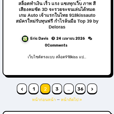
สล็อตทำเงิน เร็ว แรง แซงทุกเว็บ ภาพ สี
เสียงคมชัด 3D จะรวยจะจนเล่นได้หมด
เกม Auto เจ้าแรกในไทย 918kissauto
สมัครใหม่รับทุนฟรี กำไรล้นมือ Top 39 by
Deloras
Eric Davis
24 เมษายน 2026
0Comments
เว็บไซต์ตรงแบบ สล็อต918kiss แป…
Posts
1
2
3
…
36
pagination
หน้าก่อนหน้า
—
หน้าถัดไป »