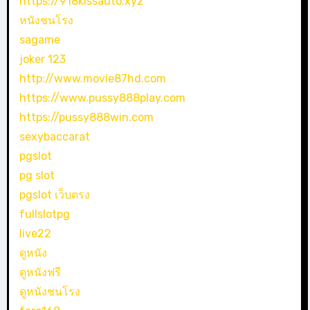
https://918kissauto.xyz
หนังชนโรง
sagame
joker 123
http://www.movie87hd.com
https://www.pussy888play.com
https://pussy888win.com
sexybaccarat
pgslot
pg slot
pgslot เว็บตรง
fullslotpg
live22
ดูหนัง
ดูหนังฟรี
ดูหนังชนโรง