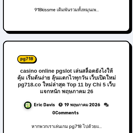
918kissme เดิมพันรวมทั้งหมุนเพ…
pg718
casino online pgslot เล่นสล็อตยังไงให้
คุ้ม เริ่มต้นง่าย ลุ้นแตกไวทุกวัน เว็บเปิดใหม่
pg718.co ใหม่ล่าสุด Top 11 by Chi 5 เว็บ
แจกหนัก พฤษภาคม 26
Eric Davis
19 พฤษภาคม 2026
0Comments
หากพวกเราเล่นเกม pg718 ไปด้วยแ…