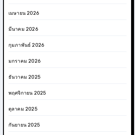
เมษายน 2026
มีนาคม 2026
กุมภาพันธ์ 2026
มกราคม 2026
ธันวาคม 2025
พฤศจิกายน 2025
ตุลาคม 2025
กันยายน 2025