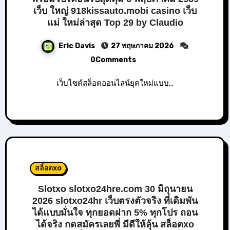
เว็บ ใหญ่ 918kissauto.mobi casino เว็บ
แม่ ใหม่ล่าสุด Top 29 by Claudio
Eric Davis
27 พฤษภาคม 2026
0Comments
เว็บไซต์สล็อตออนไลน์ยุคใหม่แบบ…
สล็อตxo
Slotxo slotxo24hre.com 30 มิถุนายน
2026 slotxo24hr เว็บตรงตัวจริง ที่เดิมพัน
ได้แบบมั่นใจ ทุกยอดฝาก 5% ทุกโปร ถอน
ได้จริง กดสมัครเลยพี่ มีดีให้ลุ้น สล็อตxo