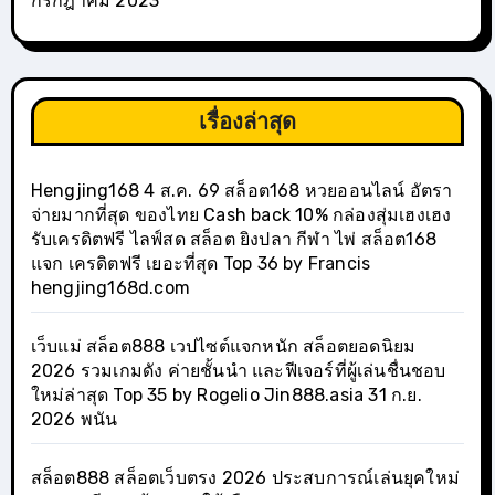
กรกฎาคม 2023
เรื่องล่าสุด
Hengjing168 4 ส.ค. 69 สล็อต168 หวยออนไลน์ อัตรา
จ่ายมากที่สุด ของไทย Cash back 10% กล่องสุ่มเฮงเฮง
รับเครดิตฟรี ไลฟ์สด สล็อต ยิงปลา กีฬา ไพ่ สล็อต168
แจก เครดิตฟรี เยอะที่สุด Top 36 by Francis
hengjing168d.com
เว็บแม่ สล็อต888 เวปไซต์แจกหนัก สล็อตยอดนิยม
2026 รวมเกมดัง ค่ายชั้นนำ และฟีเจอร์ที่ผู้เล่นชื่นชอบ
ใหม่ล่าสุด Top 35 by Rogelio Jin888.asia 31 ก.ย.
2026 พนัน
สล็อต888 สล็อตเว็บตรง 2026 ประสบการณ์เล่นยุคใหม่