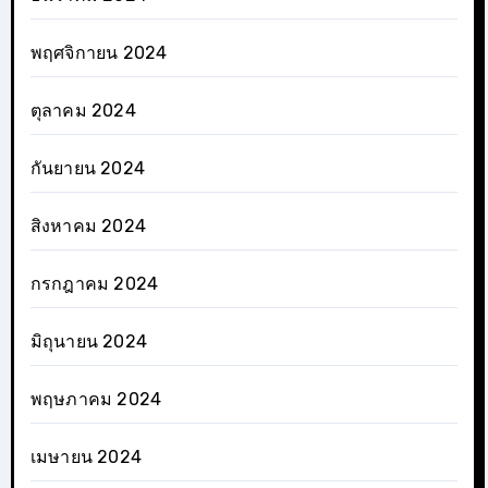
พฤศจิกายน 2024
ตุลาคม 2024
กันยายน 2024
สิงหาคม 2024
กรกฎาคม 2024
มิถุนายน 2024
พฤษภาคม 2024
เมษายน 2024