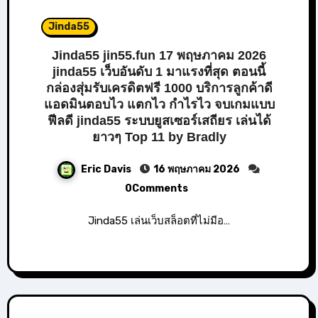
Jinda55
Jinda55 jin55.fun 17 พฤษภาคม 2026
jinda55 เว็บอันดับ 1 มาแรงที่สุด ตอนนี้
กล่องสุ่มรับเครดิตฟรี 1000 บริการลูกค้าดี
แอดมินตอบไว แตกไว กำไรไว จบเกมแบบ
ฟีลดี jinda55 ระบบยูสเซอร์เสถียร เล่นได้
ยาวๆ Top 11 by Bradly
Eric Davis
16 พฤษภาคม 2026
0Comments
Jinda55 เล่นเว็บสล็อตที่ไม่มีอ…