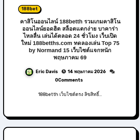
188bet
คาสิโนออนไลน์ 188betth รวมเกมคาสิโน
ออนไลน์ยอดฮิต สล็อตแตกง่าย บาคาร่า
ไหลลื่น เล่นได้ตลอด 24 ชั่วโมง เว็บเปิด
ใหม่ 188betths.com ทดลองเล่น Top 75
by Normand 15 เว็บไซต์แจกหนัก
พฤษภาคม 69
Eric Davis
14 พฤษภาคม 2026
0Comments
188betth เว็บไซต์ตรง ลิขสิทธิ์…