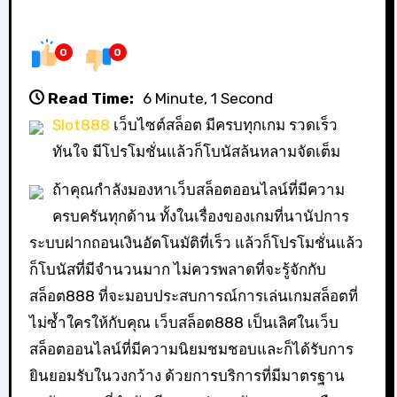
0
0
Read Time:
6 Minute, 1 Second
Slot888
เว็บไซต์สล็อต มีครบทุกเกม รวดเร็ว
ทันใจ มีโปรโมชั่นแล้วก็โบนัสล้นหลามจัดเต็ม
ถ้าคุณกำลังมองหาเว็บสล็อตออนไลน์ที่มีความ
ครบครันทุกด้าน ทั้งในเรื่องของเกมที่นานัปการ
ระบบฝากถอนเงินอัตโนมัติที่เร็ว แล้วก็โปรโมชั่นแล้ว
ก็โบนัสที่มีจำนวนมาก ไม่ควรพลาดที่จะรู้จักกับ
สล็อต888 ที่จะมอบประสบการณ์การเล่นเกมสล็อตที่
ไม่ซ้ำใครให้กับคุณ เว็บสล็อต888 เป็นเลิศในเว็บ
สล็อตออนไลน์ที่มีความนิยมชมชอบและก็ได้รับการ
ยินยอมรับในวงกว้าง ด้วยการบริการที่มีมาตรฐาน