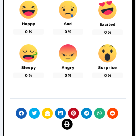
Happy
Sad
Excited
0
%
0
%
0
%
Sleepy
Angry
Surprise
0
%
0
%
0
%