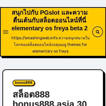
Skip
to
สนุกไปกับ PGslot และความ
content
ตื่นเต้นกับสล็อตออนไลน์ที่นี่
elementary os freya beta 2
https://smashingweb.info ความสนุกสนานใน
โลกของสล็อตออนไลน์รอคุณอยู่ themes for
elementary os freya
bonus888
สล็อต888
bonus888.asia 30