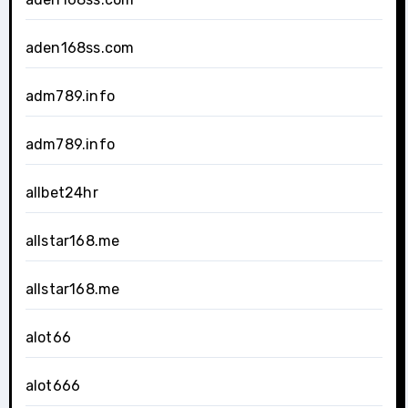
aden168ss.com
adm789.info
adm789.info
allbet24hr
allstar168.me
allstar168.me
alot66
alot666