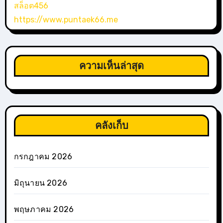
สล็อต456
https://www.puntaek66.me
ความเห็นล่าสุด
คลังเก็บ
กรกฎาคม 2026
มิถุนายน 2026
พฤษภาคม 2026