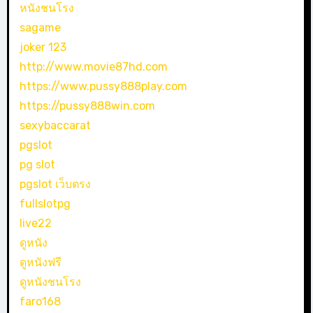
หนังชนโรง
sagame
joker 123
http://www.movie87hd.com
https://www.pussy888play.com
https://pussy888win.com
sexybaccarat
pgslot
pg slot
pgslot เว็บตรง
fullslotpg
live22
ดูหนัง
ดูหนังฟรี
ดูหนังชนโรง
faro168