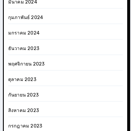
มีนาคม 2024
กุมภาพันธ์ 2024
มกราคม 2024
ธันวาคม 2023
พฤศจิกายน 2023
ตุลาคม 2023
กันยายน 2023
สิงหาคม 2023
กรกฎาคม 2023