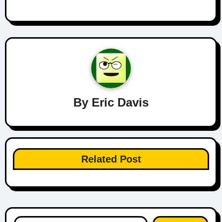
By
Eric Davis
Related Post