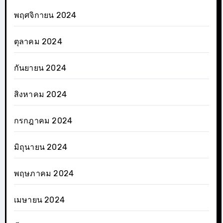
พฤศจิกายน 2024
ตุลาคม 2024
กันยายน 2024
สิงหาคม 2024
กรกฎาคม 2024
มิถุนายน 2024
พฤษภาคม 2024
เมษายน 2024