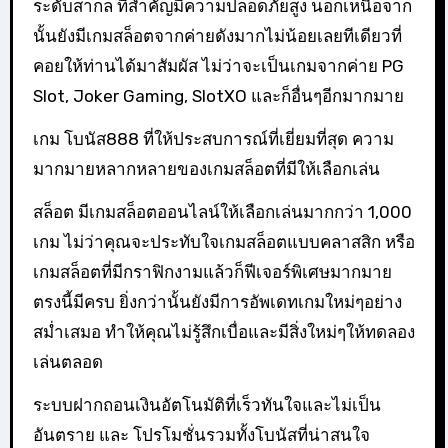
ระดับสากล ที่สำคัญมีความปลอดภัยสูง นอกเหนือจาก
นั้นยังมีเกมสล็อตจากค่ายดังมากไม่น้อยเลยทีเดียวที่
คอยให้ท่านได้มาสัมผัส ไม่ว่าจะเป็นเกมจากค่าย PG
Slot, Joker Gaming, SlotXO และก็อื่นๆอีกมากมาย
เกม โบนัส888 ที่ให้ประสบการณ์ที่เยี่ยมที่สุด ความ
มากมายหลากหลายของเกมสล็อตที่มีให้เลือกเล่น
สล็อต มีเกมสล็อตออนไลน์ให้เลือกเล่นมากกว่า 1,000
เกม ไม่ว่าคุณจะประทับใจเกมสล็อตแบบคลาสสิก หรือ
เกมสล็อตที่มีกราฟิกงามแล้วก็ฟีเจอร์พิเศษมากมาย
ตรงนี้มีครบ ยิ่งกว่านั้นยังมีการอัพเดทเกมใหม่ๆอย่าง
สม่ำเสมอ ทำให้คุณไม่รู้สึกเบื่อและมีสิ่งใหม่ๆให้ทดลอง
เล่นตลอด
ระบบฝากถอนเงินอัตโนมัติที่เร็วทันใจและไม่เป็น
อันตราย และ โปรโมชั่นรวมทั้งโบนัสที่น่าสนใจ