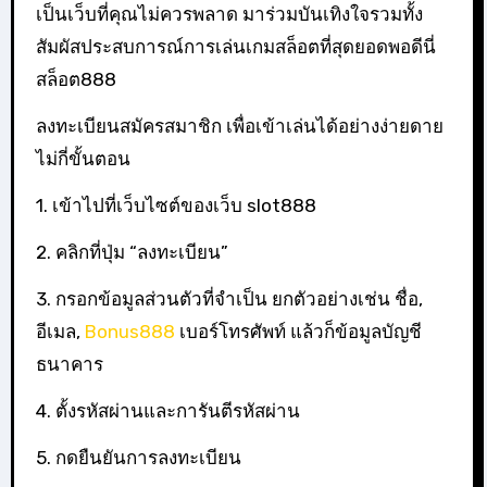
เป็นเว็บที่คุณไม่ควรพลาด มาร่วมบันเทิงใจรวมทั้ง
สัมผัสประสบการณ์การเล่นเกมสล็อตที่สุดยอดพอดีนี่
สล็อต888
ลงทะเบียนสมัครสมาชิก เพื่อเข้าเล่นได้อย่างง่ายดาย
ไม่กี่ขั้นตอน
1. เข้าไปที่เว็บไซต์ของเว็บ slot888
2. คลิกที่ปุ่ม “ลงทะเบียน”
3. กรอกข้อมูลส่วนตัวที่จำเป็น ยกตัวอย่างเช่น ชื่อ,
อีเมล,
Bonus888
เบอร์โทรศัพท์ แล้วก็ข้อมูลบัญชี
ธนาคาร
4. ตั้งรหัสผ่านและการันตีรหัสผ่าน
5. กดยืนยันการลงทะเบียน