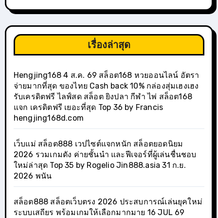
เรื่องล่าสุด
Hengjing168 4 ส.ค. 69 สล็อต168 หวยออนไลน์ อัตรา
จ่ายมากที่สุด ของไทย Cash back 10% กล่องสุ่มเฮงเฮง
รับเครดิตฟรี ไลฟ์สด สล็อต ยิงปลา กีฬา ไพ่ สล็อต168
แจก เครดิตฟรี เยอะที่สุด Top 36 by Francis
hengjing168d.com
เว็บแม่ สล็อต888 เวปไซต์แจกหนัก สล็อตยอดนิยม
2026 รวมเกมดัง ค่ายชั้นนำ และฟีเจอร์ที่ผู้เล่นชื่นชอบ
ใหม่ล่าสุด Top 35 by Rogelio Jin888.asia 31 ก.ย.
2026 พนัน
สล็อต888 สล็อตเว็บตรง 2026 ประสบการณ์เล่นยุคใหม่
ระบบเสถียร พร้อมเกมให้เลือกมากมาย 16 JUL 69