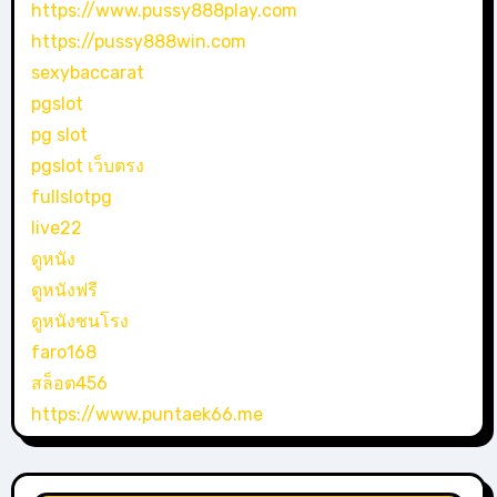
https://www.pussy888play.com
https://pussy888win.com
sexybaccarat
pgslot
pg slot
pgslot เว็บตรง
fullslotpg
live22
ดูหนัง
ดูหนังฟรี
ดูหนังชนโรง
faro168
สล็อต456
https://www.puntaek66.me