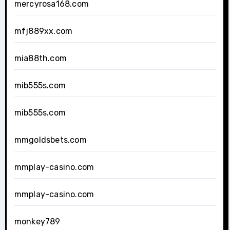
mercyrosa168.com
mfj889xx.com
mia88th.com
mib555s.com
mib555s.com
mmgoldsbets.com
mmplay-casino.com
mmplay-casino.com
monkey789