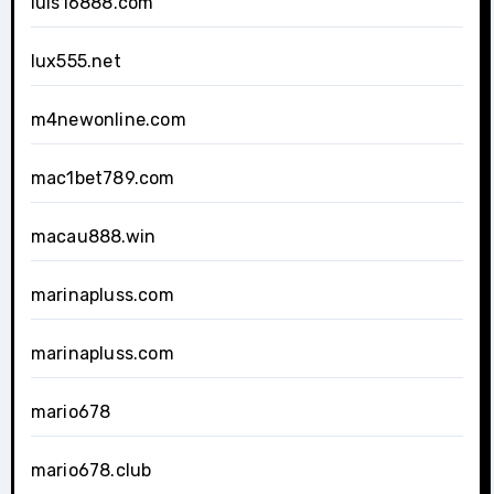
luis16888.com
lux555.net
m4newonline.com
mac1bet789.com
macau888.win
marinapluss.com
marinapluss.com
mario678
mario678.club