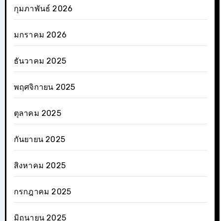
กุมภาพันธ์ 2026
มกราคม 2026
ธันวาคม 2025
พฤศจิกายน 2025
ตุลาคม 2025
กันยายน 2025
สิงหาคม 2025
กรกฎาคม 2025
มิถุนายน 2025