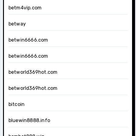
betm4vip.com
betway
betwin6666.com
betwin6666.com
betworld369hot.com
betworld369hot.com
bitcoin
bluewin8888.info