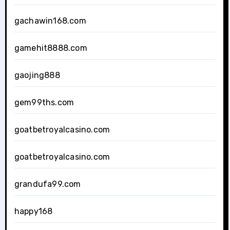
gachawin168.com
gamehit8888.com
gaojing888
gem99ths.com
goatbetroyalcasino.com
goatbetroyalcasino.com
grandufa99.com
happy168