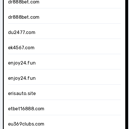
dr888bet.com
dr888bet.com
du2477.com
ek4567.com
enjoy24.fun
enjoy24.fun
erisauto.site
etbet16888.com
eu369clubs.com