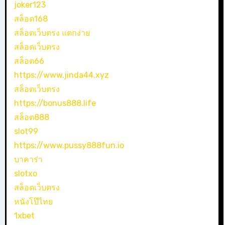
joker123
สล็อต168
สล็อตเว็บตรง แตกง่าย
สล็อตเว็บตรง
สล็อต66
https://www.jinda44.xyz
สล็อตเว็บตรง
https://bonus888.life
สล็อต888
slot99
https://www.pussy888fun.io
บาคาร่า
slotxo
สล็อตเว็บตรง
หนังโป๊ไทย
1xbet