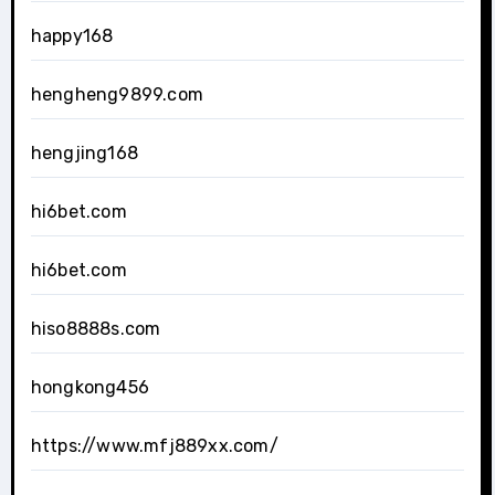
happy168
hengheng9899.com
hengjing168
hi6bet.com
hi6bet.com
hiso8888s.com
hongkong456
https://www.mfj889xx.com/