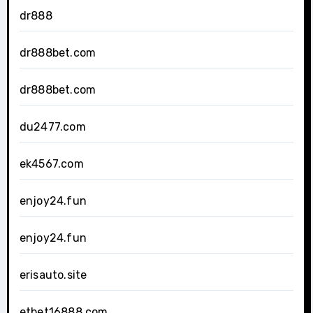
dr888
dr888bet.com
dr888bet.com
du2477.com
ek4567.com
enjoy24.fun
enjoy24.fun
erisauto.site
etbet16888.com