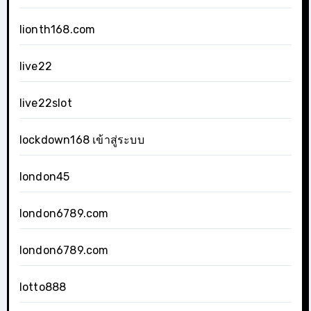
lionth168.com
live22
live22slot
lockdown168 เข้าสู่ระบบ
london45
london6789.com
london6789.com
lotto888