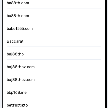
ba88th.com
ba88th.com
babet555.com
Baccarat
baj88thb
baj88thbz.com
baj88thbz.com
bbp168.me
betflixtikto