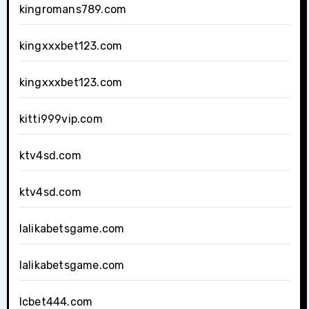
kingromans789.com
kingxxxbet123.com
kingxxxbet123.com
kitti999vip.com
ktv4sd.com
ktv4sd.com
lalikabetsgame.com
lalikabetsgame.com
lcbet444.com