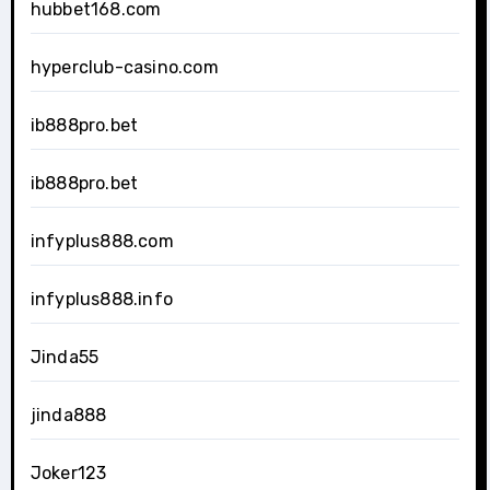
hubbet168.com
hyperclub-casino.com
ib888pro.bet
ib888pro.bet
infyplus888.com
infyplus888.info
Jinda55
jinda888
Joker123