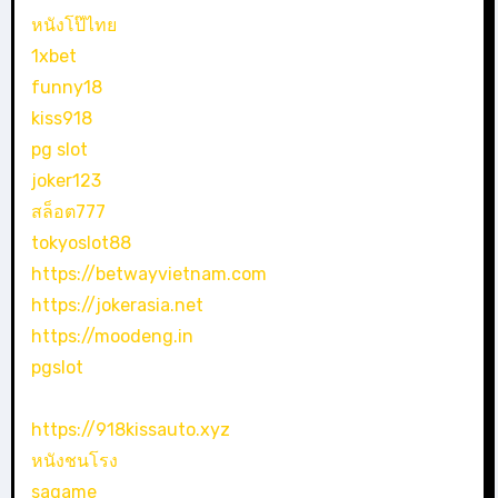
หนังโป๊ไทย
1xbet
funny18
kiss918
pg slot
joker123
สล็อต777
tokyoslot88
https://betwayvietnam.com
https://jokerasia.net
https://moodeng.in
pgslot
https://918kissauto.xyz
หนังชนโรง
sagame