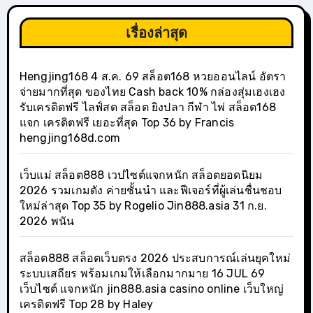
เรื่องล่าสุด
Hengjing168 4 ส.ค. 69 สล็อต168 หวยออนไลน์ อัตรา
จ่ายมากที่สุด ของไทย Cash back 10% กล่องสุ่มเฮงเฮง
รับเครดิตฟรี ไลฟ์สด สล็อต ยิงปลา กีฬา ไพ่ สล็อต168
แจก เครดิตฟรี เยอะที่สุด Top 36 by Francis
hengjing168d.com
เว็บแม่ สล็อต888 เวปไซต์แจกหนัก สล็อตยอดนิยม
2026 รวมเกมดัง ค่ายชั้นนำ และฟีเจอร์ที่ผู้เล่นชื่นชอบ
ใหม่ล่าสุด Top 35 by Rogelio Jin888.asia 31 ก.ย.
2026 พนัน
สล็อต888 สล็อตเว็บตรง 2026 ประสบการณ์เล่นยุคใหม่
ระบบเสถียร พร้อมเกมให้เลือกมากมาย 16 JUL 69
เว็บไซต์ แจกหนัก jin888.asia casino online เว็บใหญ่
เครดิตฟรี Top 28 by Haley