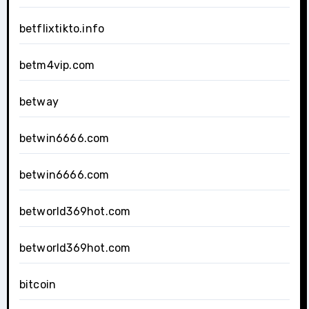
betflixtikto.info
betm4vip.com
betway
betwin6666.com
betwin6666.com
betworld369hot.com
betworld369hot.com
bitcoin