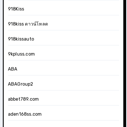
918Kiss
918kiss ดาวน์โหลด
918kissauto
9kpluss.com
ABA
ABAGroup2
abbet789.com
aden168ss.com