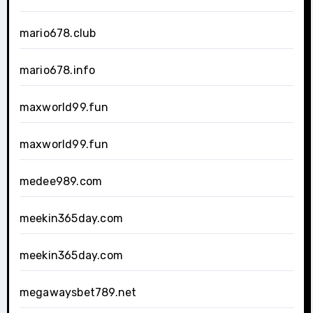
mario678.club
mario678.info
maxworld99.fun
maxworld99.fun
medee989.com
meekin365day.com
meekin365day.com
megawaysbet789.net