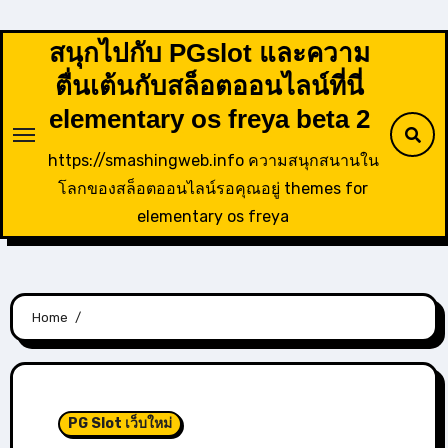
Skip
to
สนุกไปกับ PGslot และความ
content
ตื่นเต้นกับสล็อตออนไลน์ที่นี่
elementary os freya beta 2
https://smashingweb.info ความสนุกสนานใน
โลกของสล็อตออนไลน์รอคุณอยู่ themes for
elementary os freya
Home
PG Slot เว็บใหม่