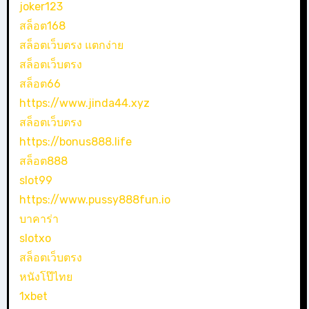
joker123
สล็อต168
สล็อตเว็บตรง แตกง่าย
สล็อตเว็บตรง
สล็อต66
https://www.jinda44.xyz
สล็อตเว็บตรง
https://bonus888.life
สล็อต888
slot99
https://www.pussy888fun.io
บาคาร่า
slotxo
สล็อตเว็บตรง
หนังโป๊ไทย
1xbet