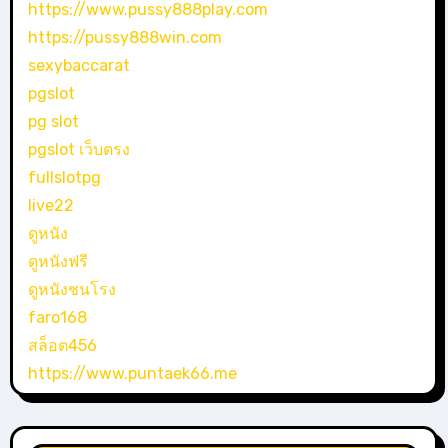
https://www.pussy888play.com
https://pussy888win.com
sexybaccarat
pgslot
pg slot
pgslot เว็บตรง
fullslotpg
live22
ดูหนัง
ดูหนังฟรี
ดูหนังชนโรง
faro168
สล็อต456
https://www.puntaek66.me