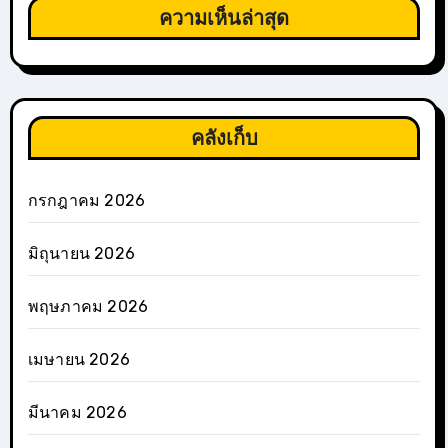
ความเห็นล่าสุด
คลังเก็บ
กรกฎาคม 2026
มิถุนายน 2026
พฤษภาคม 2026
เมษายน 2026
มีนาคม 2026