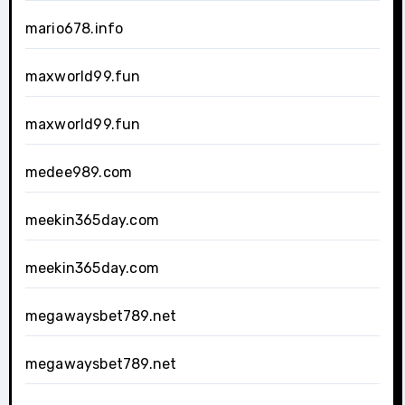
mario678.info
maxworld99.fun
maxworld99.fun
medee989.com
meekin365day.com
meekin365day.com
megawaysbet789.net
megawaysbet789.net