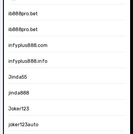
ib888pro.bet
ib888pro.bet
infyplus888.com
infyplus888.info
Jinda55
jinda888
Joker123
joker123auto