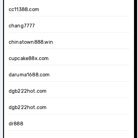
cc11388.com
chang7777
chinatown888.win
cupcake88x.com
daruma1688.com
dgb222hot.com
dgb222hot.com
dr888