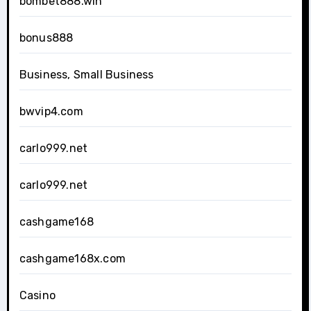
bombet888.win
bonus888
Business, Small Business
bwvip4.com
carlo999.net
carlo999.net
cashgame168
cashgame168x.com
Casino