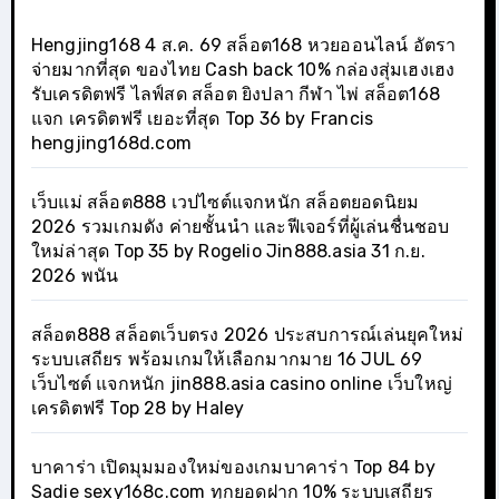
Hengjing168 4 ส.ค. 69 สล็อต168 หวยออนไลน์ อัตรา
จ่ายมากที่สุด ของไทย Cash back 10% กล่องสุ่มเฮงเฮง
รับเครดิตฟรี ไลฟ์สด สล็อต ยิงปลา กีฬา ไพ่ สล็อต168
แจก เครดิตฟรี เยอะที่สุด Top 36 by Francis
hengjing168d.com
เว็บแม่ สล็อต888 เวปไซต์แจกหนัก สล็อตยอดนิยม
2026 รวมเกมดัง ค่ายชั้นนำ และฟีเจอร์ที่ผู้เล่นชื่นชอบ
ใหม่ล่าสุด Top 35 by Rogelio Jin888.asia 31 ก.ย.
2026 พนัน
สล็อต888 สล็อตเว็บตรง 2026 ประสบการณ์เล่นยุคใหม่
ระบบเสถียร พร้อมเกมให้เลือกมากมาย 16 JUL 69
เว็บไซต์ แจกหนัก jin888.asia casino online เว็บใหญ่
เครดิตฟรี Top 28 by Haley
บาคาร่า เปิดมุมมองใหม่ของเกมบาคาร่า Top 84 by
Sadie sexy168c.com ทุกยอดฝาก 10% ระบบเสถียร