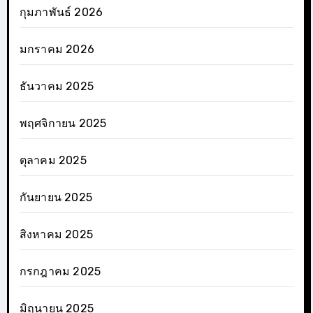
กุมภาพันธ์ 2026
มกราคม 2026
ธันวาคม 2025
พฤศจิกายน 2025
ตุลาคม 2025
กันยายน 2025
สิงหาคม 2025
กรกฎาคม 2025
มิถุนายน 2025