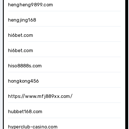
hengheng9899.com
hengjing168
hi6bet.com
hi6bet.com
hiso8888s.com
hongkong456
https://www.mfj889xx.com/
hubbet168.com
hyperclub-casino.com