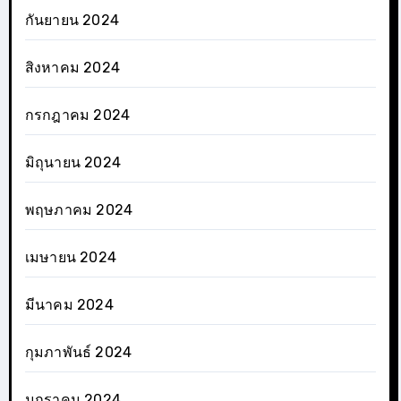
กันยายน 2024
สิงหาคม 2024
กรกฎาคม 2024
มิถุนายน 2024
พฤษภาคม 2024
เมษายน 2024
มีนาคม 2024
กุมภาพันธ์ 2024
มกราคม 2024