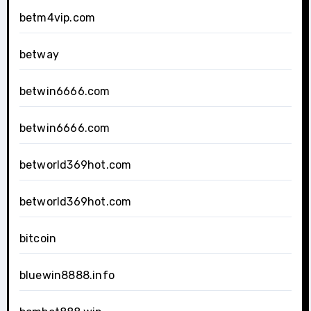
betm4vip.com
betway
betwin6666.com
betwin6666.com
betworld369hot.com
betworld369hot.com
bitcoin
bluewin8888.info