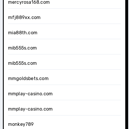
mercyrosa168.com
mfj889xx.com
mia88th.com
mib555s.com
mib555s.com
mmgoldsbets.com
mmplay-casino.com
mmplay-casino.com
monkey789