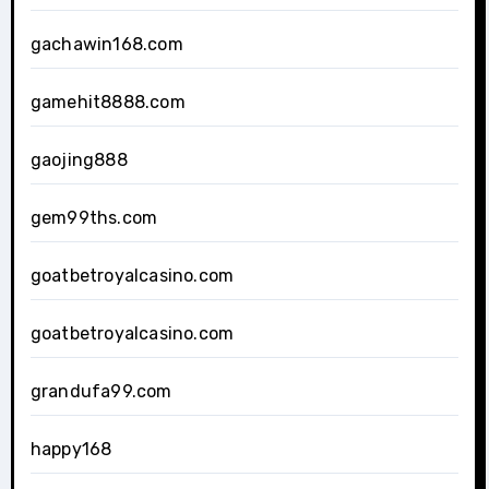
gachawin168.com
gamehit8888.com
gaojing888
gem99ths.com
goatbetroyalcasino.com
goatbetroyalcasino.com
grandufa99.com
happy168