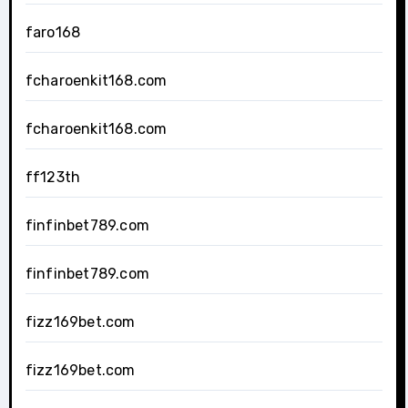
faro168
fcharoenkit168.com
fcharoenkit168.com
ff123th
finfinbet789.com
finfinbet789.com
fizz169bet.com
fizz169bet.com