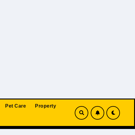
Pet Care
Property