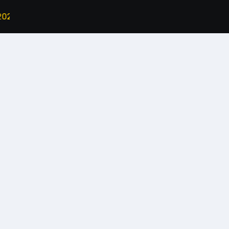
สล็อต888 สล็อตเว็บตรง 2026 ประสบการณ์เล่นยุคใหม่ ระบบเสถ