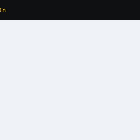
asia 31 ก.ย. 2026 พนัน
สล็อต888 สล็อตเว็บตรง 2026 ประสบการ