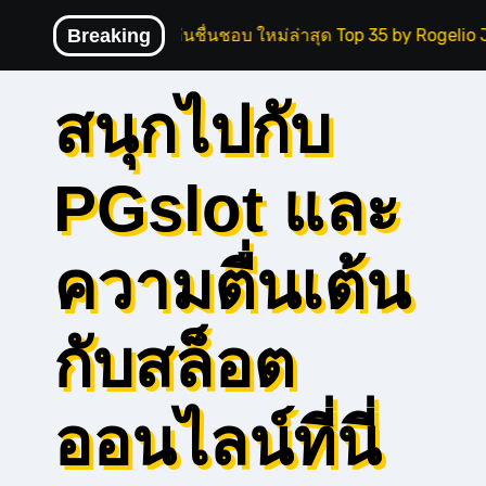
Skip
ะฟีเจอร์ที่ผู้เล่นชื่นชอบ ใหม่ล่าสุด Top 35 by Rogelio Jin888.
Breaking
to
content
สนุกไปกับ
PGslot และ
ความตื่นเต้น
กับสล็อต
ออนไลน์ที่นี่