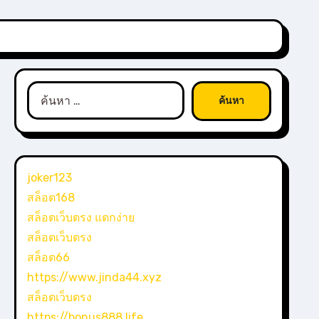
ค้นหา
สำหรับ:
joker123
สล็อต168
สล็อตเว็บตรง แตกง่าย
สล็อตเว็บตรง
สล็อต66
https://www.jinda44.xyz
สล็อตเว็บตรง
https://bonus888.life