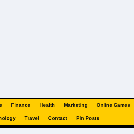
e
Finance
Health
Marketing
Online Games
nology
Travel
Contact
Pin Posts