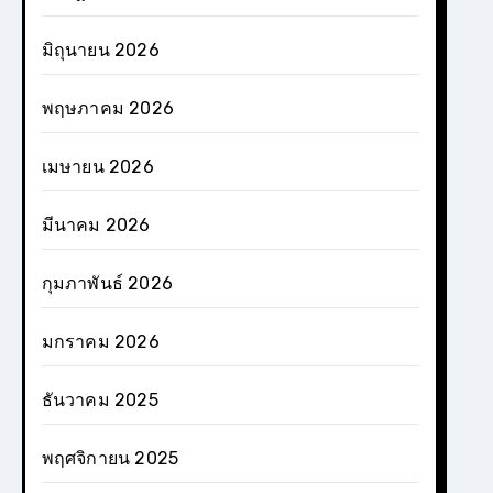
มิถุนายน 2026
พฤษภาคม 2026
เมษายน 2026
มีนาคม 2026
กุมภาพันธ์ 2026
มกราคม 2026
ธันวาคม 2025
พฤศจิกายน 2025