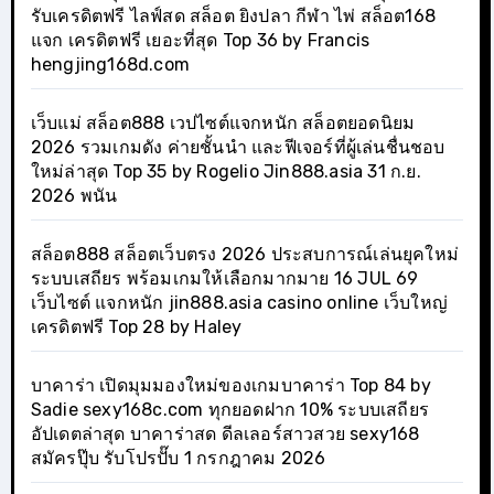
รับเครดิตฟรี ไลฟ์สด สล็อต ยิงปลา กีฬา ไพ่ สล็อต168
แจก เครดิตฟรี เยอะที่สุด Top 36 by Francis
hengjing168d.com
เว็บแม่ สล็อต888 เวปไซต์แจกหนัก สล็อตยอดนิยม
2026 รวมเกมดัง ค่ายชั้นนำ และฟีเจอร์ที่ผู้เล่นชื่นชอบ
ใหม่ล่าสุด Top 35 by Rogelio Jin888.asia 31 ก.ย.
2026 พนัน
สล็อต888 สล็อตเว็บตรง 2026 ประสบการณ์เล่นยุคใหม่
ระบบเสถียร พร้อมเกมให้เลือกมากมาย 16 JUL 69
เว็บไซต์ แจกหนัก jin888.asia casino online เว็บใหญ่
เครดิตฟรี Top 28 by Haley
บาคาร่า เปิดมุมมองใหม่ของเกมบาคาร่า Top 84 by
Sadie sexy168c.com ทุกยอดฝาก 10% ระบบเสถียร
อัปเดตล่าสุด บาคาร่าสด ดีลเลอร์สาวสวย sexy168
สมัครปุ๊บ รับโปรปั๊บ 1 กรกฎาคม 2026