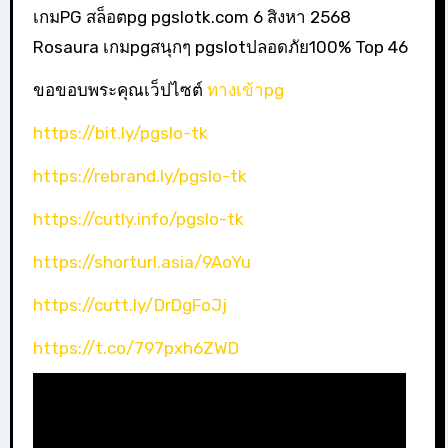
เกมPG สล็อตpg pgslotk.com 6 สิงหา 2568
Rosaura เกมpgสนุกๆ pgslotปลอดภัย100% Top 46
ขอขอบพระคุณเว็ปไซต์
ทางเข้าpg
https://bit.ly/pgslo-tk
https://rebrand.ly/pgslo-tk
https://cutly.info/pgslo-tk
https://shorturl.asia/9AoYu
https://cutt.ly/DrDgFoJj
https://t.co/797pxh6ZWD