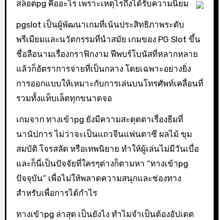
สล็อตpg คืออะไร เพราะเหตุไรถึงได้รับความนิยม
pgslot เป็นผู้พัฒนาเกมที่เน้นประสิทธิภาพระดับ
พรีเมียมและนวัตกรรมที่นำสมัย เกมของ PG Slot ขึ้น
ชื่อลือนามเรื่องกราฟิกงาม ฟีพบร์โบนัสที่หลากหลาย
แล้วก็อัตราการจ่ายที่เป็นกลาง โดยเฉพาะอย่างยิ่ง
การออกแบบให้เหมาะกับการเล่นบนโทรศัพท์เคลื่อนที่
รวมทั้งแท็บเล็ตทุกขนาดจอ
เกมจาก ทางเข้าpg ยังมีความสะดุดตาเรื่องธีมที่
นานัปการ ไม่ว่าจะเป็นแถวจีนแฟนตาซี ผลไม้ ขุม
สมบัติ โจรสลัด หรือเทพนิยาย ทำให้ผู้เล่นไม่มีวันเบื่อ
และก็นี่เป็นปัจจัยที่ใครๆต่างก็ตามหา “ทางเข้าpg
ปัจจุบัน” เพื่อไม่ให้พลาดความสนุกและช่องทาง
สำหรับเพื่อการได้กำไร
ทางเข้าpg ล่าสุด เป็นยังไง ทำไมจำเป็นต้องอัปเดต