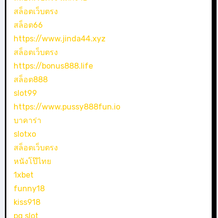
สล็อตเว็บตรง
สล็อต66
https://www.jinda44.xyz
สล็อตเว็บตรง
https://bonus888.life
สล็อต888
slot99
https://www.pussy888fun.io
บาคาร่า
slotxo
สล็อตเว็บตรง
หนังโป๊ไทย
1xbet
funny18
kiss918
pg slot