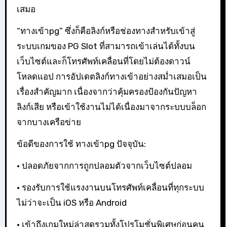
เสมอ
“ทางเข้าpg” ซึ่งก็คือลิงก์หรือช่องทางสำหรับเข้าสู่
ระบบเกมของ PG Slot ที่สามารถเข้าเล่นได้ทั้งบน
เว็บไซต์และก็โทรศัพท์เคลื่อนที่โดยไม่ต้องดาวน์
โหลดแอป การอัปเดตลิงก์ทางเข้าอย่างสม่ำเสมอเป็น
เรื่องสำคัญมาก เนื่องจากว่าคุ้มครองป้องกันปัญหา
ลิงก์เสีย หรือเข้าใช้งานไม่ได้เนื่องมาจากระบบบล็อก
จากบางเครือข่าย
ข้อดีของการใช้ ทางเข้าpg ปัจจุบัน:
• ปลอดภัยจากการถูกปลอมตัวจากเว็บไซต์ปลอม
• รองรับการใช้แรงงานบนโทรศัพท์เคลื่อนที่ทุกระบบ
ไม่ว่าจะเป็น iOS หรือ Android
• เข้าถึงเกมใหม่ล่าสุดรวมทั้งโปรโมชั่นพิเศษก่อนคน