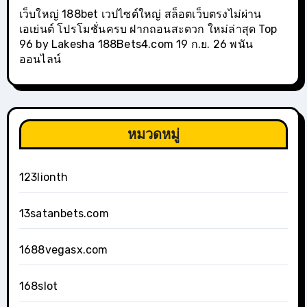
เว็บใหญ่ 188bet เวปไซต์ใหญ่ สล็อตเว็บตรงไม่ผ่าน
เอเย่นต์ โปรโมชั่นครบ ฝากถอนสะดวก ใหม่ล่าสุด Top
96 by Lakesha 188Bets4.com 19 ก.ย. 26 พนัน
ออนไลน์
หมวดหมู่
123lionth
13satanbets.com
1688vegasx.com
168slot