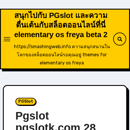
Skip
to
สนุกไปกับ PGslot และความ
content
ตื่นเต้นกับสล็อตออนไลน์ที่นี่
elementary os freya beta 2
https://smashingweb.info ความสนุกสนานใน
โลกของสล็อตออนไลน์รอคุณอยู่ themes for
elementary os freya
PGSlot
Pgslot
pgslotk.com 28