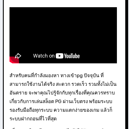
สำหรับคนที่กำลังมองหา ทางเข้าpg ปัจจุบัน ที่
สามารถใช้งานได้จริง สะดวก รวดเร็ว รวมทั้งไม่เป็น
อันตราย จะพาคุณไปรู้จักกับทุกเรื่องที่คุณควรทราบ
เกี่ยวกับการเล่นสล็อต PG ผ่านเว็บตรง พร้อมระบบ
รองรับมือถือทุกระบบ ความแตกง่ายของเกม แล้วก็
ระบบฝากถอนที่ไวที่สุด