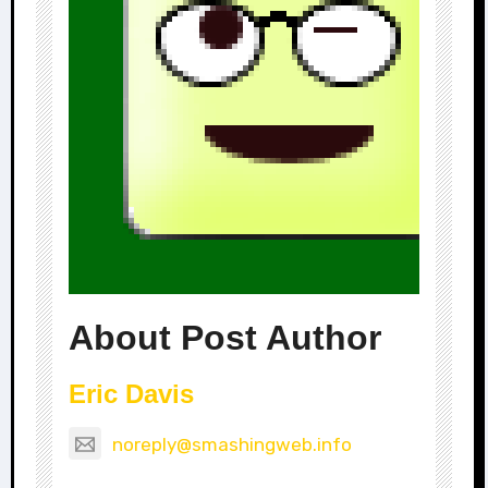
About Post Author
Eric Davis
noreply@smashingweb.info