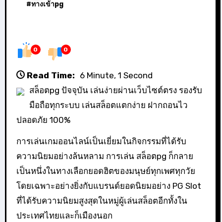
#
ทางเข้าpg
0
0
Read Time:
6 Minute, 1 Second
สล็อตpg ปัจจุบัน เล่นง่ายผ่านเว็บไซต์ตรง รองรับ
มือถือทุกระบบ เล่นสล็อตแตกง่าย ฝากถอนไว
ปลอดภัย 100%
การเล่นเกมออนไลน์เป็นเยี่ยมในกิจกรรมที่ได้รับ
ความนิยมอย่างล้นหลาม การเล่น สล็อตpg ก็กลาย
เป็นหนึ่งในทางเลือกยอดฮิตของมนุษย์ทุกเพศทุกวัย
โดยเฉพาะอย่างยิ่งกับแบรนด์ยอดนิยมอย่าง PG Slot
ที่ได้รับความนิยมสูงสุดในหมู่ผู้เล่นสล็อตอีกทั้งใน
ประเทศไทยและก็เมืองนอก