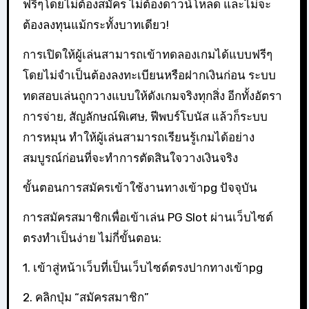
ฟรีๆโดยไม่ต้องสมัคร ไม่ต้องดาวน์โหลด และไม่จะ
ต้องลงทุนแม้กระทั้งบาทเดียว!
การเปิดให้ผู้เล่นสามารถเข้าทดลองเกมได้แบบฟรีๆ
โดยไม่จำเป็นต้องลงทะเบียนหรือฝากเงินก่อน ระบบ
ทดสอบเล่นถูกวางแบบให้ดังเกมจริงทุกสิ่ง อีกทั้งอัตรา
การจ่าย, สัญลักษณ์พิเศษ, ฟีพบร์โบนัส แล้วก็ระบบ
การหมุน ทำให้ผู้เล่นสามารถเรียนรู้เกมได้อย่าง
สมบูรณ์ก่อนที่จะทำการตัดสินใจวางเงินจริง
ขั้นตอนการสมัครเข้าใช้งานทางเข้าpg ปัจจุบัน
การสมัครสมาชิกเพื่อเข้าเล่น PG Slot ผ่านเว็บไซต์
ตรงทำเป็นง่าย ไม่กี่ขั้นตอน:
1. เข้าสู่หน้าเว็บที่เป็นเว็บไซต์ตรงปากทางเข้าpg
2. คลิกปุ่ม “สมัครสมาชิก”