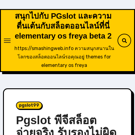
Skip
to
สนุกไปกับ PGslot และความ
content
ตื่นเต้นกับสล็อตออนไลน์ที่นี่
elementary os freya beta 2
https://smashingweb.info ความสนุกสนานใน
โลกของสล็อตออนไลน์รอคุณอยู่ themes for
elementary os freya
pgslot99
Pgslot พีจีสล็อต
จ่ายจริง รับรองไม่ผิด