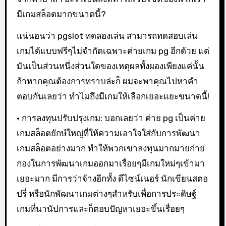
มีเกมสล็อตมากขนาดนี้?
แน่นอนว่า pgslot ทดลองเล่น สามารถทดสอบเล่น
เกมได้แบบฟรีๆไม่จำกัดเฉพาะค่ายเกม pg อีกด้วย แต่
มันเป็นส่วนหนึ่งส่วนใดของเหตุผลทั้งผองเพียงแค่นั้น
ถ้าหากคุณต้องการทราบล่ะก็ ผมจะพาคุณไปหาคำ
ตอบกันเลยว่า ทำไมถึงมีเกมให้เลือกเยอะแยะขนาดนี้!
• การลงทุนปรับปรุงเกม: บอกเลยว่า ค่าย pg เป็นค่าย
เกมสล็อตยักษ์ใหญ่ที่ให้ความเอาใจใส่กับการพัฒนา
เกมสล็อตอย่างมาก ทำให้พวกเขาลงทุนมากมายก่าย
กองในการพัฒนาเกมออกมาเรื่อยๆมีเกมใหม่ๆเข้ามา
เยอะมาก มีการว่าจ้างอีกทั้ง ดีไซน์เนอร์ นักเขียนสตอ
ปรี่ หรือนักพัฒนาเกมต่างๆสำหรับเพื่อการประดิษฐ์
เกมที่นานัปการและก็ตอบปัญหาเยอะขึ้นเรื่อยๆ