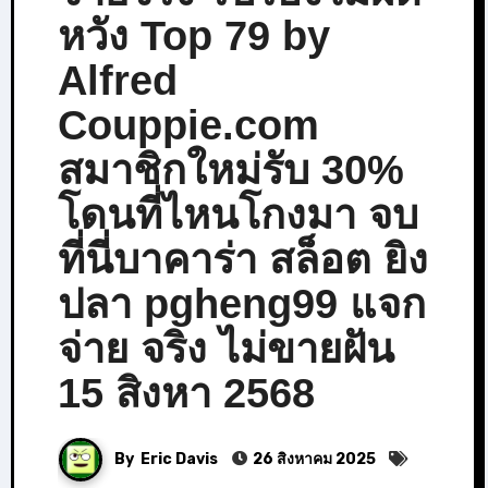
หวัง Top 79 by
Alfred
Couppie.com
สมาชิกใหม่รับ 30%
โดนที่ไหนโกงมา จบ
ที่นี่บาคาร่า สล็อต ยิง
ปลา pgheng99 แจก
จ่าย จริง ไม่ขายฝัน
15 สิงหา 2568
By
Eric Davis
26 สิงหาคม 2025