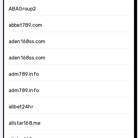
ABAGroup2
abbet789.com
aden168ss.com
aden168ss.com
adm789.info
adm789.info
allbet24hr
allstar168.me