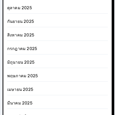
ตุลาคม 2025
กันยายน 2025
สิงหาคม 2025
กรกฎาคม 2025
มิถุนายน 2025
พฤษภาคม 2025
เมษายน 2025
มีนาคม 2025