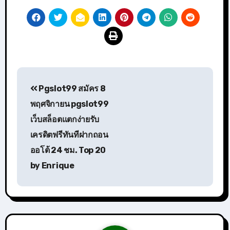
แนะแนว
Pgslot99 สมัคร 8
เรื่อง
พฤศจิกายน pgslot99
เว็บสล็อตแตกง่ายรับ
เครดิตฟรีทันทีฝากถอน
ออโต้ 24 ชม. Top 20
by Enrique