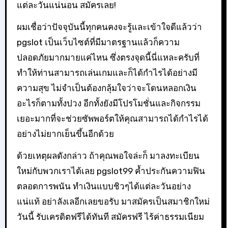
แต่ละวันแน่นอน สมัครเลย!
ผมเชื่อว่าปัจจุบันนี้ทุกคนคงจะรู้และเข้าใจดีแล้วว่า
pgslot เป็นเว็บไซต์ที่มีมาตรฐานแล้วก็ความ
ปลอดภัยมากมายแค่ไหน ซึ่งตรงจุดนี้นี่แหละครับที่
ทำให้ท่านสามารถเล่นเกมและก็ได้กำไรได้อย่างมี
ความสุข ไม่จำเป็นต้องกลุ้มใจว่าจะโดนหลอกเงิน
อะไรก็ตามทั้งปวง อีกทั้งยังมีโปรโมชั่นและกิจกรรม
เยอะมากที่จะช่วยซัพพอร์ตให้คุณสามารถได้กำไรได้
อย่างไม่ยากเย็นขึ้นอีกด้วย
ด้วยเหตุผลดังกล่าว ถ้าคุณพอใจล่ะก็ มาลงทะเบียน
ใหม่กับพวกเราได้เลย pgslot99 ค้ำประกันความฟิน
ตลอดการพนัน ทำเงินแบบชิวๆได้แต่ละวันอย่าง
แน่แท้ อย่าลังเลอีกเลยขอรับ มาสมัครเป็นสมาชิกใหม่
วันนี้ รับเครดิตฟรีได้ทันที สมัครฟรี ไร้ค่าธรรมเนียม