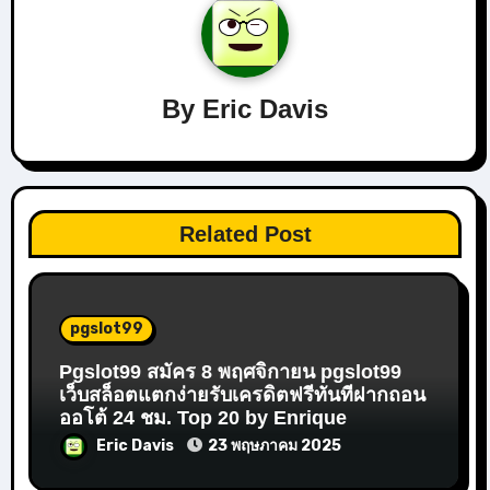
By
Eric Davis
Related Post
pgslot99
Pgslot99 สมัคร 8 พฤศจิกายน pgslot99
เว็บสล็อตแตกง่ายรับเครดิตฟรีทันทีฝากถอน
ออโต้ 24 ชม. Top 20 by Enrique
Eric Davis
23 พฤษภาคม 2025