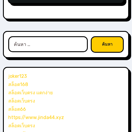
ค้นหา
สำหรับ:
joker123
สล็อต168
สล็อตเว็บตรง แตกง่าย
สล็อตเว็บตรง
สล็อต66
https://www.jinda44.xyz
สล็อตเว็บตรง