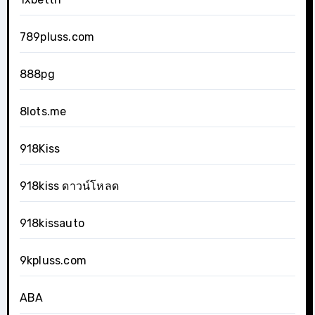
789pluss.com
888pg
8lots.me
918Kiss
918kiss ดาวน์โหลด
918kissauto
9kpluss.com
ABA