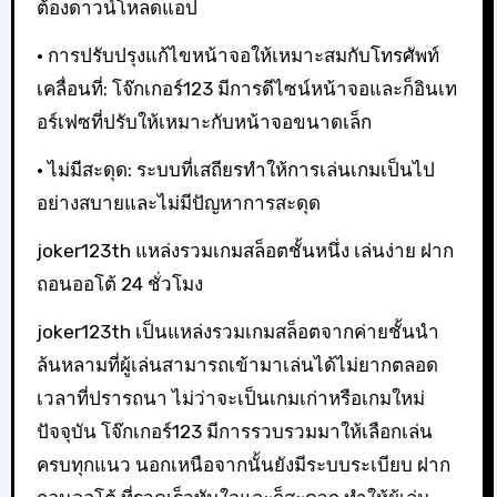
ต้องดาวน์โหลดแอป
• การปรับปรุงแก้ไขหน้าจอให้เหมาะสมกับโทรศัพท์
เคลื่อนที่: โจ๊กเกอร์123 มีการดีไซน์หน้าจอและก็อินเท
อร์เฟซที่ปรับให้เหมาะกับหน้าจอขนาดเล็ก
• ไม่มีสะดุด: ระบบที่เสถียรทำให้การเล่นเกมเป็นไป
อย่างสบายและไม่มีปัญหาการสะดุด
joker123th แหล่งรวมเกมสล็อตชั้นหนึ่ง เล่นง่าย ฝาก
ถอนออโต้ 24 ชั่วโมง
joker123th เป็นแหล่งรวมเกมสล็อตจากค่ายชั้นนำ
ล้นหลามที่ผู้เล่นสามารถเข้ามาเล่นได้ไม่ยากตลอด
เวลาที่ปรารถนา ไม่ว่าจะเป็นเกมเก่าหรือเกมใหม่
ปัจจุบัน โจ๊กเกอร์123 มีการรวบรวมมาให้เลือกเล่น
ครบทุกแนว นอกเหนือจากนั้นยังมีระบบระเบียบ ฝาก