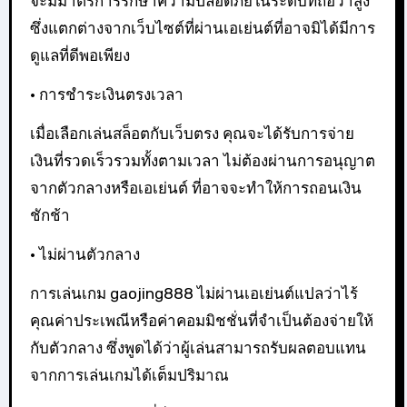
จะมีมาตรการรักษาความปลอดภัยในระดับที่ถือว่าสูง
ซึ่งแตกต่างจากเว็บไซต์ที่ผ่านเอเย่นต์ที่อาจมิได้มีการ
ดูแลที่ดีพอเพียง
• การชำระเงินตรงเวลา
เมื่อเลือกเล่นสล็อตกับเว็บตรง คุณจะได้รับการจ่าย
เงินที่รวดเร็วรวมทั้งตามเวลา ไม่ต้องผ่านการอนุญาต
จากตัวกลางหรือเอเย่นต์ ที่อาจจะทำให้การถอนเงิน
ชักช้า
• ไม่ผ่านตัวกลาง
การเล่นเกม gaojing888 ไม่ผ่านเอเย่นต์แปลว่าไร้
คุณค่าประเพณีหรือค่าคอมมิชชั่นที่จำเป็นต้องจ่ายให้
กับตัวกลาง ซึ่งพูดได้ว่าผู้เล่นสามารถรับผลตอบแทน
จากการเล่นเกมได้เต็มปริมาณ