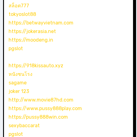
สล็อต777
tokyoslot88
https://betwayvietnam.com
https://jokerasia.net
https://moodeng.in
pgslot
https://918kissauto.xyz
หนังชนโรง
sagame
joker 123
http://www.movie87hd.com
https://www.pussy888play.com
https://pussy888win.com
sexybaccarat
pgslot