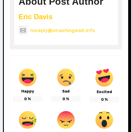
About Post Author
Eric Davis
noreply@smashingweb.info
Happy
Sad
Excited
0
%
0
%
0
%