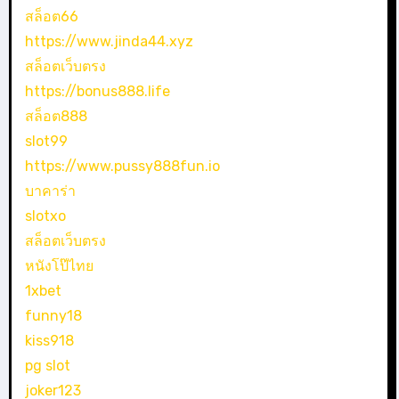
สล็อต66
https://www.jinda44.xyz
สล็อตเว็บตรง
https://bonus888.life
สล็อต888
slot99
https://www.pussy888fun.io
บาคาร่า
slotxo
สล็อตเว็บตรง
หนังโป๊ไทย
1xbet
funny18
kiss918
pg slot
joker123