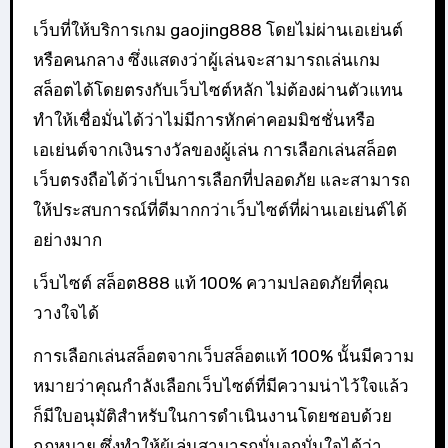
เว็บที่ให้บริการเกม gaojing888 โดยไม่ผ่านเอเย่นต์
หรือคนกลาง ซึ่งแสดงว่าผู้เล่นจะสามารถเล่นเกม
สล็อตได้โดยตรงกับเว็บไซต์หลัก ไม่ต้องผ่านตัวแทน
ทำให้เชื่อมั่นได้ว่าไม่มีการหักค่าคอมมิชชั่นหรือ
เอเย่นต์จากเงินรางวัลของผู้เล่น การเลือกเล่นสล็อต
เว็บตรงถือได้ว่าเป็นการเลือกที่ปลอดภัย และสามารถ
ให้ประสบการณ์ที่ดีมากกว่าเว็บไซต์ที่ผ่านเอเย่นต์ได้
อย่างมาก
เว็บไซต์ สล็อต888 แท้ 100% ความปลอดภัยที่คุณ
วางใจได้
การเลือกเล่นสล็อตจากเว็บสล็อตแท้ 100% นั้นมีความ
หมายว่าคุณกำลังเลือกเว็บไซต์ที่มีความน่าไว้ใจแล้ว
ก็มีใบอนุมัติสำหรับในการดำเนินงานโดยชอบด้วย
กฎหมาย ซึ่งทำให้ผู้เล่นสามารถมั่นอกมั่นใจได้ว่า