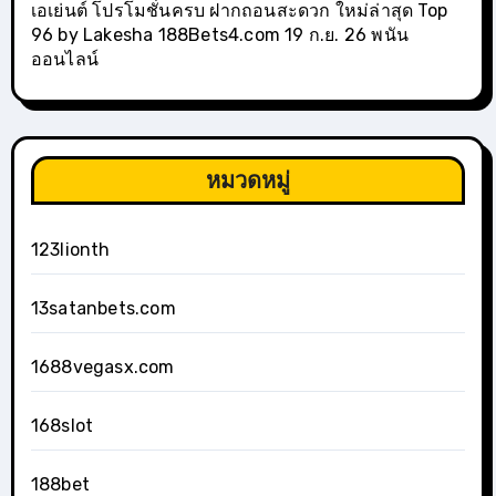
เอเย่นต์ โปรโมชั่นครบ ฝากถอนสะดวก ใหม่ล่าสุด Top
96 by Lakesha 188Bets4.com 19 ก.ย. 26 พนัน
ออนไลน์
หมวดหมู่
123lionth
13satanbets.com
1688vegasx.com
168slot
188bet