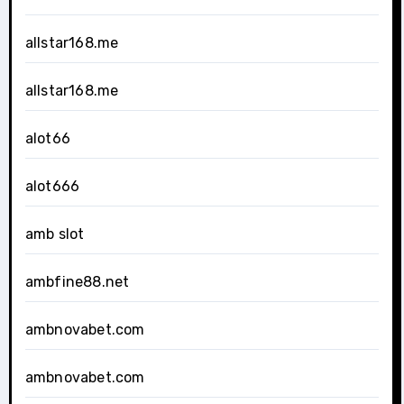
allstar168.me
allstar168.me
alot66
alot666
amb slot
ambfine88.net
ambnovabet.com
ambnovabet.com