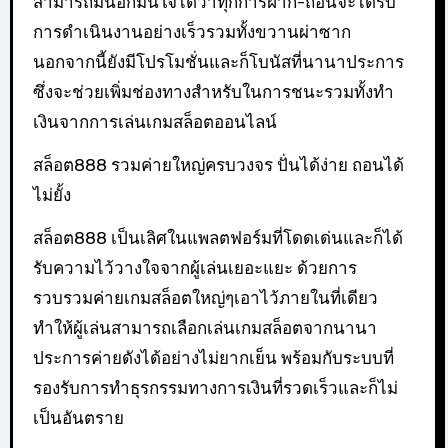
สามารถมั่นอกมั่นใจได้ว่าทุกการฝาก-ถอนจะได้รับ
การดำเนินงานอย่างเร็วรวมทั้งขวานผ่าซาก
นอกจากนี้ยังมีโปรโมชั่นและก็โบนัสที่นานาประการ
ซึ่งจะช่วยเพิ่มช่องทางสำหรับในการชนะรวมทั้งทำ
เงินจากการเล่นเกมสล็อตออนไลน์
สล็อต888 รวมค่ายใหญ่ครบวงจร ปั่นได้ง่าย ถอนได้
ไม่ยั้ง
สล็อต888 เป็นเลิศในแพลตฟอร์มที่โดดเด่นและก็ได้
รับความไว้วางใจจากผู้เล่นเยอะแยะ ด้วยการ
รวบรวมค่ายเกมสล็อตใหญ่ๆเอาไว้ภายในที่เดียว
ทำให้ผู้เล่นสามารถเลือกเล่นเกมสล็อตจากนานา
ประการค่ายดังได้อย่างไม่ยากเย็น พร้อมกับระบบที่
รองรับการทำธุรกรรมทางการเงินที่รวดเร็วและก็ไม่
เป็นอันตราย