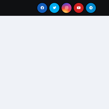
ฟีเจอร์ที่ผู้เล่นชื่นชอบ ใหม่ล่าสุด Top 35 by Rogelio Jin888.