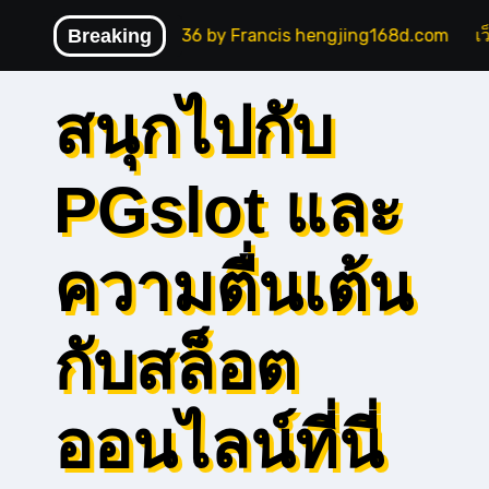
Skip
เยอะที่สุด Top 36 by Francis hengjing168d.com
Breaking
เว็บแม่ สล็อ
to
content
สนุกไปกับ
PGslot และ
ความตื่นเต้น
กับสล็อต
ออนไลน์ที่นี่