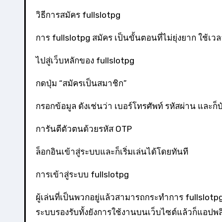
วิธีการสมัคร fullslotpg
การ fullslotpg สมัคร เป็นขั้นตอนที่ไม่ยุ่งยาก ใช้เวล
ไปสู่เว็บหลักของ fullslotpg
กดปุ่ม “สมัครเป็นสมาชิก”
กรอกข้อมูล ดังเช่นว่า เบอร์โทรศัพท์ รหัสผ่าน และก
การันตีตัวตนด้วยรหัส OTP
ล็อกอินเข้าสู่ระบบและก็เริ่มเล่นได้โดยทันที
การเข้าสู่ระบบ fullslotpg
ผู้เล่นที่เป็นพวกอยู่แล้วสามารถกระทำการ fullslotpg 
ระบบรองรับทั้งยังการใช้งานบนเว็บไซต์แล้วก็แอปพลิ