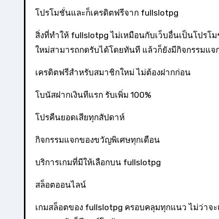
โปรโมชั่นและก็เครดิตฟรีจาก fullslotpg
สิ่งที่ทำให้ fullslotpg ไม่เหมือนกับเว็บอื่นเป็นโปรโ
ใหม่สามารถกดรับได้โดยทันที แล้วก็ยังมีกิจกรรมแจก
เครดิตฟรีสำหรับสมาชิกใหม่ ไม่ต้องฝากก่อน
โบนัสฝากเงินทีแรก รับเพิ่ม 100%
โปรคืนยอดเสียทุกสัปดาห์
กิจกรรมแจกของขวัญพิเศษทุกเดือน
บริการเกมที่มีให้เลือกบน fullslotpg
สล็อตออนไลน์
เกมสล็อตของ fullslotpg ครอบคลุมทุกแนว ไม่ว่าจะเ