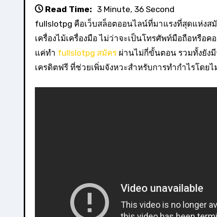
Read Time:
3 Minute, 36 Second
fullslotpg คือเว็บสล็อตออนไลน์ที่มาแรงที่สุดแห่งสมัย ด้วยระบบการใช้แรงงานที่ล้ำสมัย ไม่เป็นอันตราย และรองรับทุก
เครื่องไม้เครื่องมือ ไม่ว่าจะเป็นโทรศัพท์มือถือหรือ
แค่ทำ
fullslotpg สมัคร
ผ่านไม่กี่ขั้นตอน รวมทั้งยัง
เครดิตฟรี ที่ช่วยเพิ่มจังหวะสำหรับการทำกำไรโดยไม