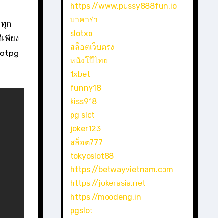
https://www.pussy888fun.io
บาคาร่า
slotxo
ีเพียง
สล็อตเว็บตรง
slotpg
หนังโป๊ไทย
1xbet
funny18
kiss918
pg slot
joker123
สล็อต777
tokyoslot88
https://betwayvietnam.com
https://jokerasia.net
https://moodeng.in
pgslot