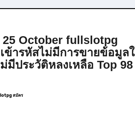
บบ 25 October fullslotpg
กเข้ารหัสไม่มีการขายข้อมูลใ
ม่มีประวัติหลงเหลือ Top 98
slotpg สมัคร